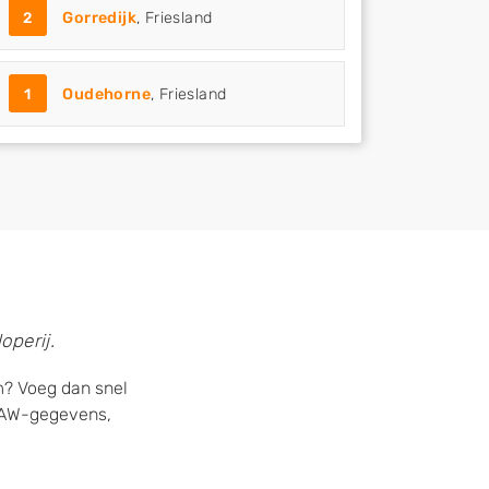
2
Gorredijk
, Friesland
1
Oudehorne
, Friesland
operij.
m? Voeg dan snel
 NAW-gegevens,