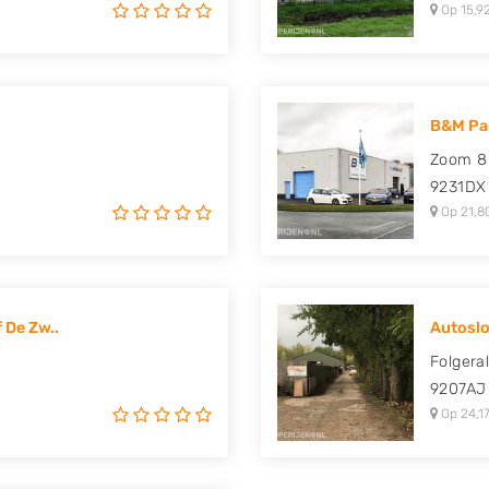
Op 15,9
B&M Par
Zoom 8
9231DX
Op 21,8
 De Zw..
Autoslop
Folgera
9207AJ
Op 24,17