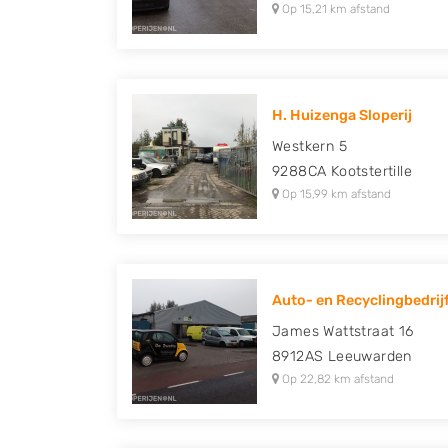
Op 15,21 km afstand
H. Huizenga Sloperij
Westkern 5
9288CA
Kootstertille
Op 15,99 km afstand
Auto- en Recyclingbedrijf
James Wattstraat 16
8912AS
Leeuwarden
Op 22,82 km afstand