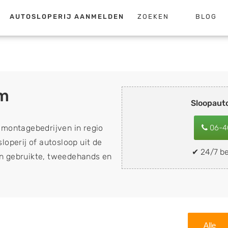
AUTOSLOPERIJ AANMELDEN
ZOEKEN
BLOG
um
Sloopaut
emontagebedrijven in regio
06-4
loperij of autosloop uit de
✔ 24/7 be
van gebruikte, tweedehands en
loopauto's, schadeauto's en
). Wilt u uw auto, camper,
n eenvoudig verkopen aan
lf wegbrengen naar de sloop
Alle
 naar keuze? Kies dan voor