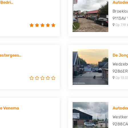
Bedri..
Autode
uki, Tesla, Toyota,
Broeklo
9113AV
Op 7,19 
stergees..
De Jon
Wedzeb
9286ER
Op 13,0
ge Venema
Autodem
Westker
9288C