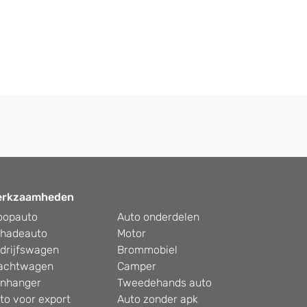
erkzaamheden
oopauto
Auto onderdelen
hadeauto
Motor
drijfswagen
Brommobiel
achtwagen
Camper
nhanger
Tweedehands auto
to voor export
Auto zonder apk