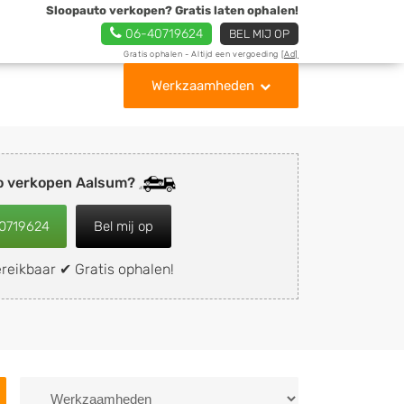
Sloopauto verkopen? Gratis laten ophalen!
06-40719624
BEL MIJ OP
Gratis ophalen - Altijd een vergoeding
[Ad]
Werkzaamheden
o verkopen Aalsum?
0719624
Bel mij op
reikbaar ✔ Gratis ophalen!