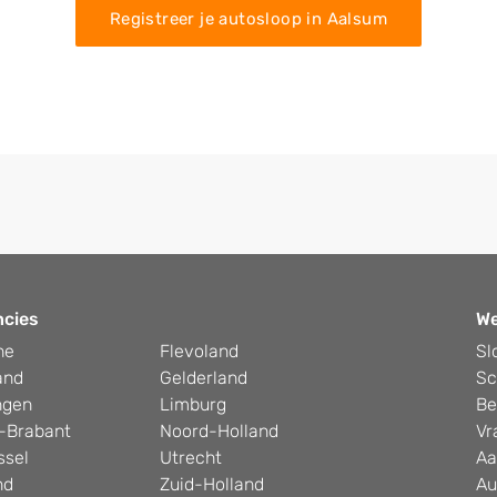
Registreer je autosloop in Aalsum
ncies
W
he
Flevoland
Sl
and
Gelderland
Sc
ngen
Limburg
Be
-Brabant
Noord-Holland
Vr
ssel
Utrecht
Aa
nd
Zuid-Holland
Au