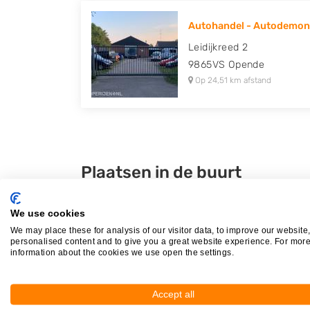
Autohandel - Autodemont
Leidijkreed 2
9865VS
Opende
Op 24,51 km afstand
Plaatsen in de buurt
Dokkum
We use cookies
Hantumeruitburen
We may place these for analysis of our visitor data, to improve our website
Hantumhuizen
personalised content and to give you a great website experience. For mor
information about the cookies we use open the settings.
Raard
Accept all