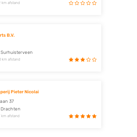
2 km afstand
ts B.V.
Surhuisterveen
0 km afstand
erij Pieter Nicolai
laan 37
Drachten
 km afstand