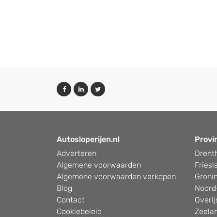
Autosloperijen.nl
Provi
Adverteren
Drent
Algemene voorwaarden
Friesl
Algemene voorwaarden verkopen
Groni
Blog
Noord
Contact
Overij
Cookiebeleid
Zeela