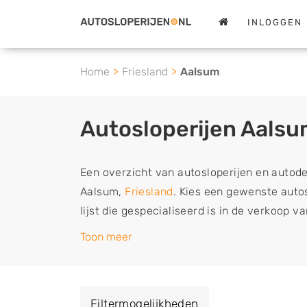
INLOGGEN
Home
Friesland
Aalsum
Autosloperijen Aals
Een overzicht van autosloperijen en autod
Aalsum,
Friesland
. Kies een gewenste autos
lijst die gespecialiseerd is in de verkoop 
sloopauto onderdelen of in de inkoop van s
Toon meer
tweedehands auto's (ook zonder apk keuring
vrachtwagen, motor of brommobiel snel e
een demontagebedrijf in de buurt, deze ze
Filtermogelijkheden
of deze liever laten ophalen op een locatie