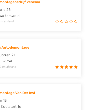
montagebedrijf Venema
ane 25
Walterswald
km afstand
g Autodemontage
uorren 21
Twijzel
3 km afstand
ontage Van Der Iest
n 13
A
Kootstertille