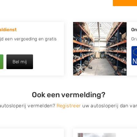
 in de omgeving van Aalsum
 kapotte auto.
ldienst
On
re plaats of regio? U vindt
zoeken
naar een sloop met
ijd een vergoeding en gratis
Gr
opauto te verkopen en op te
Bel mij
 van Autosloperijen.nl. Wij
. Neem telefonisch contact
irect een tweedehands auto
Ook een vermelding?
de Onderdelenlijn! Vul uw
 autosloperij vermelden?
Registreer
uw autosloperij dan va
s van eigenlijk alle merken,
roën, Dacia, Fiat, Ford,
 Mitsubishi, Nissan, Opel,