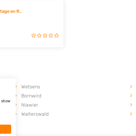
age en R..
Wetsens
Bornwird
, show
Niawier
e
Walterswald