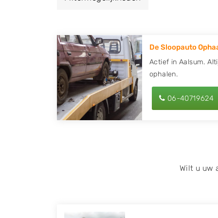
een autodemontagebedrijf of autosloperij
en ontvang een vergoeding voor uw oude of
De Sloopauto Ophaa
Zoekt u liever naar een sloperij in een ande
hier alle bedrijven in
Friesland
. U kunt ook
Actief in Aalsum. Alt
ophalen.
behulp van uw postcode.
U kunt er ook voor kiezen om direct uw slo
06-40719624
laten halen door de Sloopauto Ophaaldienst
kunnen uw
auto gratis ophalen in Aalsum
op of maak een terugbelafspraak. Wilt u d
onderdelen offerte aanvragen? Dat kan via 
kenteken in en druk op verzenden.
Wilt u uw
Wij kunnen u helpen met de inkoop van auto'
zoals Alfa Romeo, Audi, BMW, Chevrolet, Cit
Honda, Hyundai, Kia, Mazda, Mercedes Benz,