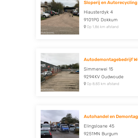
Sloperij en Autorecycling 
Peugeot, Porsche, Renault, Seat, Skoda, Suz
Hiausterdyk 4
Volkswagen en Volvo.
9101PG
Dokkum
Op 1,86 km afstand
Autodemontagebedrijf We
Simmerwei 15
9294KV
Oudwoude
Op 8,83 km afstand
Autohandel en Demonta
Elingsloane 45
9251MN
Burgum