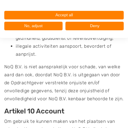
pornografische inhoud;
een gewelddadig karakter heeft of verwijst naar
Accept all
een locatie met een gewelddadige inhoud;
No, adjust
Deny
discrimineert naar ras, geslacht, politieke
gezindheid, godsdienst of levensovertuiging;
illegale activiteiten aanspoort, bevordert of
aanprijst.
NoQ B.V. is niet aansprakelijk voor schade, van welke
aard dan ook, doordat NoQ B.V. is uitgegaan van door
de Opdrachtgever verstrekte onjuiste en/of
onvolledige gegevens, tenzij deze onjuistheid of
onvolledigheid voor NoQ B.V. kenbaar behoorde te zijn.
Artikel 10 Account
Om gebruik te kunnen maken van het plaatsen van