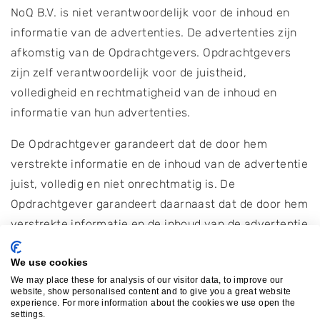
NoQ B.V. is niet verantwoordelijk voor de inhoud en
informatie van de advertenties. De advertenties zijn
afkomstig van de Opdrachtgevers. Opdrachtgevers
zijn zelf verantwoordelijk voor de juistheid,
volledigheid en rechtmatigheid van de inhoud en
informatie van hun advertenties.
De Opdrachtgever garandeert dat de door hem
verstrekte informatie en de inhoud van de advertentie
juist, volledig en niet onrechtmatig is. De
Opdrachtgever garandeert daarnaast dat de door hem
verstrekte informatie en de inhoud van de advertentie
niet:
We use cookies
in strijd is met de wetgeving;
We may place these for analysis of our visitor data, to improve our
website, show personalised content and to give you a great website
een pornografisch, erotisch karakter heeft of
experience. For more information about the cookies we use open the
naar een locatie verwijst met een
settings.