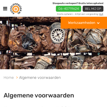
Sloopauto verkopen? Gratis laten ophalen!
06-40719624
BEL MIJ OP
Gratis ophalen - Altijd een vergoeding
[Ad]
Werkzaamheden
Home
Algemene voorwaarden
Algemene voorwaarden