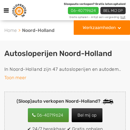
Sloopauto verkopen? Gratis laten ophalen!
06-40719624
BEL MIJ OP
Gratis ophalen - Altijd een vergoeding
[Ad]
Werkzaamheden
Home
Noord-Holland
Autosloperijen Noord-Holland
In Noord-Holland zijn 47 autosloperijen en autodem..
Toon meer
(Sloop)auto verkopen Noord-Holland?
06-40719624
Bel mij op
✔ 24/7 bereikbaar ✔ Gratis ophalen