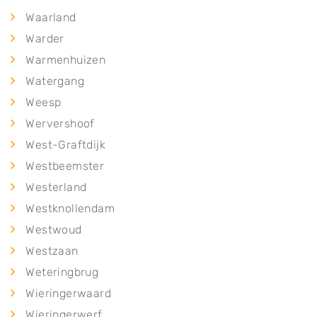
Waarland
Warder
Warmenhuizen
Watergang
Weesp
Wervershoof
West-Graftdijk
Westbeemster
Westerland
Westknollendam
Westwoud
Westzaan
Weteringbrug
Wieringerwaard
Wieringerwerf