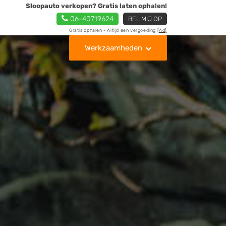
Sloopauto verkopen? Gratis laten ophalen!
06-40719624
BEL MIJ OP
Gratis ophalen - Altijd een vergoeding
[Ad]
Werkzaamheden