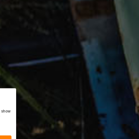
, show
e