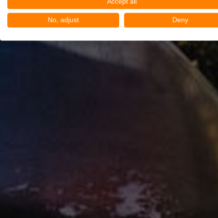
Accept all
No, adjust
Deny