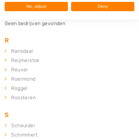
No, adjust
Deny
Q
Geen bedrijven gevonden
R
Ransdaal
Reijmerstok
Reuver
Roermond
Roggel
Roosteren
S
Scheulder
Schimmert