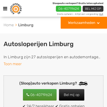
Sloopauto verkopen? Gratis laten ophalen!
06-40719624
BEL MIJ OP
Gratis ophalen - Altijd een vergoeding
[Ad]
Werkzaamheden
Home
Limburg
Autosloperijen Limburg
In Limburg zijn 27 autosloperijen en autodemontage..
Toon meer
(Sloop)auto verkopen Limburg?
06-40719624
Bel mij op
✔ 24/7 bereikbaar ✔ Gratis ophalen