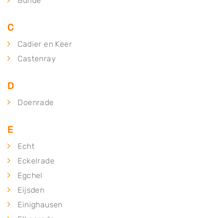
Bunde
C
Cadier en Keer
Castenray
D
Doenrade
E
Echt
Eckelrade
Egchel
Eijsden
Einighausen