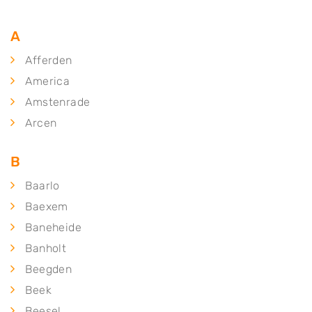
A
Afferden
America
Amstenrade
Arcen
B
Baarlo
Baexem
Baneheide
Banholt
Beegden
Beek
Beesel