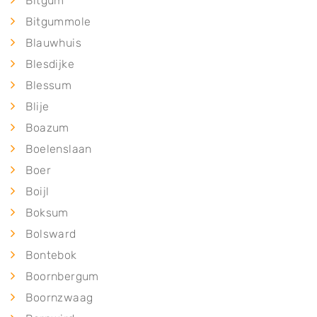
Bitgum
Bitgummole
Blauwhuis
Blesdijke
Blessum
Blije
Boazum
Boelenslaan
Boer
Boijl
Boksum
Bolsward
Bontebok
Boornbergum
Boornzwaag