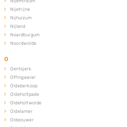
Nijemirdum
Nijetrijne
Nijhuizum
Nijland
Noardburgum
Noordwolde
O
Oentsjerk
Offingawier
Oldeberkoop
Oldeholtpade
Oldeholtwolde
Oldelamer
Oldeouwer