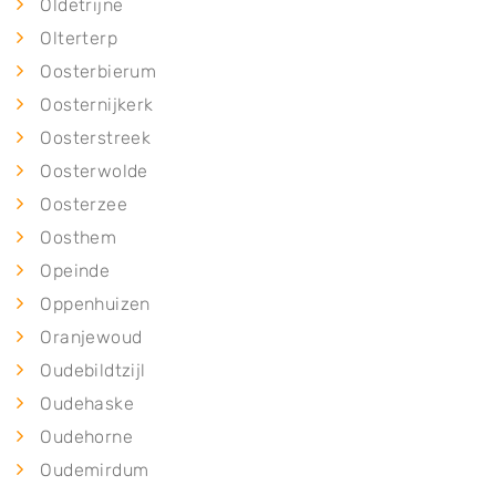
Oldetrijne
Olterterp
Oosterbierum
Oosternijkerk
Oosterstreek
Oosterwolde
Oosterzee
Oosthem
Opeinde
Oppenhuizen
Oranjewoud
Oudebildtzijl
Oudehaske
Oudehorne
Oudemirdum