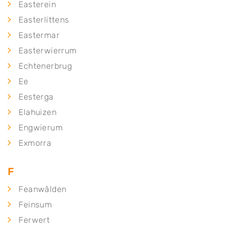
Easterein
Easterlittens
Eastermar
Easterwierrum
Echtenerbrug
Ee
Eesterga
Elahuizen
Engwierum
Exmorra
F
Feanwâlden
Feinsum
Ferwert