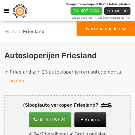
Sloopauto verkopen? Gratis laten ophalen!
06-40719624
BEL MIJ OP
Gratis ophalen - Altijd een vergoeding
[Ad]
Werkzaamheden
Home
Friesland
Autosloperijen Friesland
In Friesland zijn 23 autosloperijen en autodemonta..
Toon meer
(Sloop)auto verkopen Friesland?
06-40719624
Bel mij op
✔ 24/7 bereikbaar ✔ Gratis ophalen