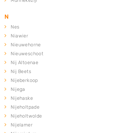
Munnekezijl
N
Nes
Niawier
Nieuwehorne
Nieuweschoot
Nij Altoenae
Nij Beets
Nijeberkoop
Nijega
Nijehaske
Nijeholtpade
Nijeholtwolde
Nijelamer