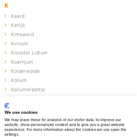
K
Kaard
Katlijk
Kimswerd
Kinnum
Klooster Lidlum
Koarnjum
Kolderwolde
Kollum
Kollumerpomp
Kollumerzwaag
Kootstertille
We use cookies
Kornwerderzand
We may place these for analysis of our visitor data, to improve our
website, show personalised content and to give you a great website
Kortehemmen
experience. For more information about the cookies we use open the
settings.
Koudum