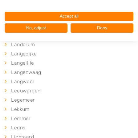
Koufurderrige
Kûbaard
Accept all
No, adjust
Deny
L
Landerum
Langedijke
Langelille
Langezwaag
Langweer
Leeuwarden
Legemeer
Lekkum
Lemmer
Leons
Lichtaard