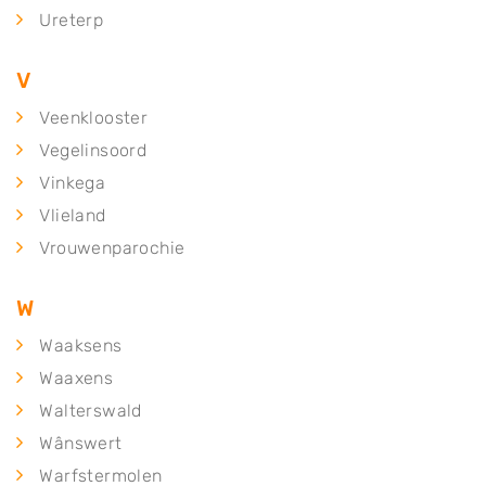
Ureterp
V
Veenklooster
Vegelinsoord
Vinkega
Vlieland
Vrouwenparochie
W
Waaksens
Waaxens
Walterswald
Wânswert
Warfstermolen