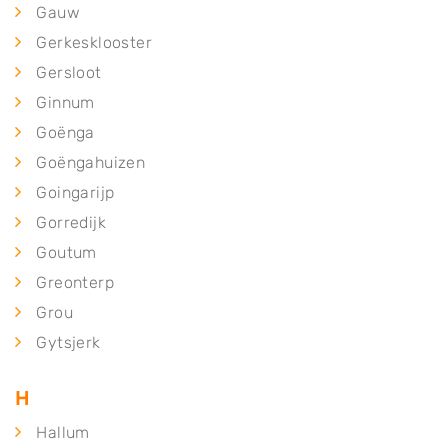
Gauw
Gerkesklooster
Gersloot
Ginnum
Goënga
Goëngahuizen
Goingarijp
Gorredijk
Goutum
Greonterp
Grou
Gytsjerk
H
Hallum