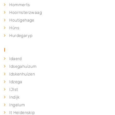
Hommerts
Hoornsterzwaag
Houtigehage
Húns
Hurdegaryp
I
Idaerd
Idsegahuizum
Idskenhuizen
Idzega
IJlst
Indijk
Ingelum
It Heidenskip