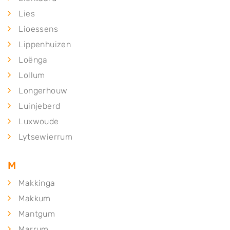
Lies
Lioessens
Lippenhuizen
Loënga
Lollum
Longerhouw
Luinjeberd
Luxwoude
Lytsewierrum
M
Makkinga
Makkum
Mantgum
Marrum