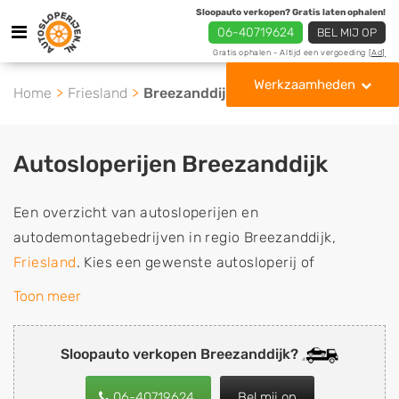
Sloopauto verkopen? Gratis laten ophalen!
06-40719624
BEL MIJ OP
Gratis ophalen - Altijd een vergoeding
[Ad]
Werkzaamheden
Home
Friesland
Breezanddijk
Autosloperijen Breezanddijk
Een overzicht van autosloperijen en
autodemontagebedrijven in regio Breezanddijk,
Friesland
. Kies een gewenste autosloperij of
autosloop uit de lijst die gespecialiseerd is in de
Toon meer
verkoop van gebruikte, tweedehands en sloopauto
onderdelen of in de inkoop van sloopauto's,
Sloopauto verkopen Breezanddijk?
schadeauto's en tweedehands auto's (ook zonder apk
keuring). Wilt u uw auto, camper, vrachtwagen, motor
06-40719624
Bel mij op