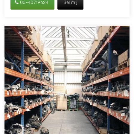
06-40719624
Bel mij