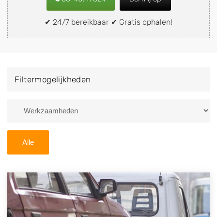
of brommobiel snel en eenvoudig verkopen aan een
demontagebedrijf in de buurt, deze zelf wegbrengen
✔ 24/7 bereikbaar ✔ Gratis ophalen!
naar de sloop of deze liever laten ophalen op een
locatie naar keuze? Kies dan voor een
autodemontagebedrijf of autosloperij in de omgeving
van Breezanddijk en ontvang een vergoeding voor uw
Filtermogelijkheden
oude of kapotte auto.
Zoekt u liever naar een sloperij in een andere plaats of
regio? U vindt hier alle bedrijven in
Friesland
. U kunt
ook
zoeken
naar een sloop met behulp van uw
Alle
postcode.
U kunt er ook voor kiezen om direct uw sloopauto te
verkopen en op te laten halen door de Sloopauto
Ophaaldienst van Autosloperijen.nl. Wij kunnen uw
auto gratis ophalen in Breezanddijk
. Neem