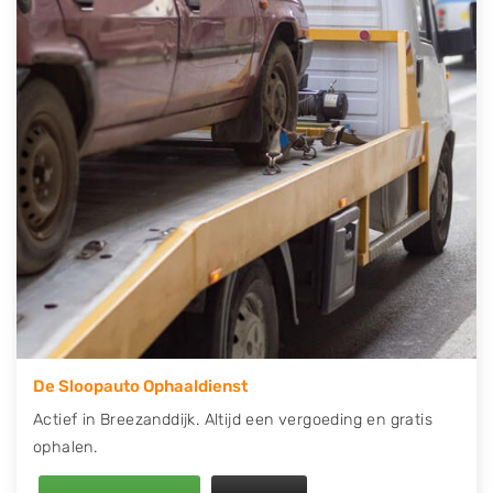
telefonisch contact op of maak een terugbelafspraak.
Wilt u direct een tweedehands auto onderdelen
offerte aanvragen? Dat kan via de Onderdelenlijn! Vul
uw kenteken in en druk op verzenden.
Wij kunnen u helpen met de inkoop van auto's van
eigenlijk alle merken, zoals Alfa Romeo, Audi, BMW,
Chevrolet, Citroën, Dacia, Fiat, Ford, Honda, Hyundai,
Kia, Mazda, Mercedes Benz, Mitsubishi, Nissan, Opel,
Peugeot, Porsche, Renault, Seat, Skoda, Suzuki, Tesla,
Toyota, Volkswagen en Volvo.
De Sloopauto Ophaaldienst
Actief in Breezanddijk. Altijd een vergoeding en gratis
ophalen.