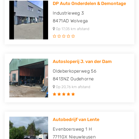
DP Auto Onderdelen & Demontage
Industrieweg 3
8471AD
Wolvega
Op 17,05 km afstand
Autosloperij J. van der Dam
Oldeberkoperweg 56
8413NZ
Oudehorne
Op 20,76 km afstand
Autobedrijf van Lente
Evenboersweg 1 H
7711GX
Nieuwleusen