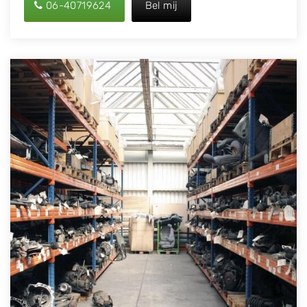
06-40719624
Bel mij