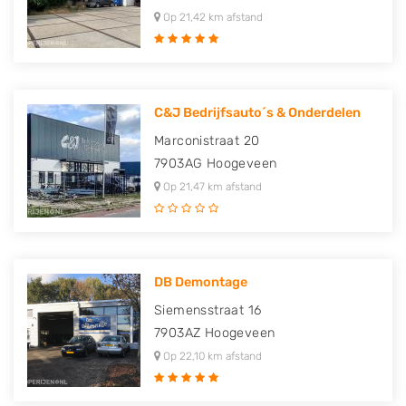
Op 21,42 km afstand
C&J Bedrijfsauto´s & Onderdelen
Marconistraat 20
7903AG
Hoogeveen
Op 21,47 km afstand
DB Demontage
Siemensstraat 16
7903AZ
Hoogeveen
Op 22,10 km afstand