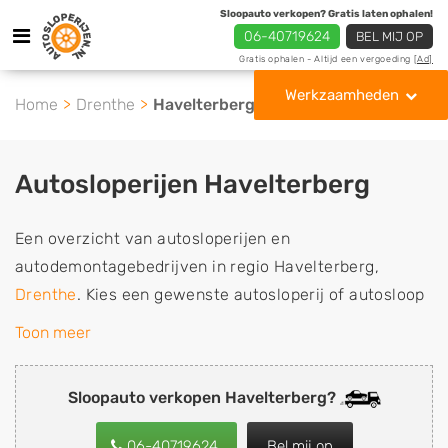
Sloopauto verkopen? Gratis laten ophalen!
06-40719624
BEL MIJ OP
Gratis ophalen - Altijd een vergoeding
[Ad]
Werkzaamheden
Home
Drenthe
Havelterberg
Autosloperijen Havelterberg
Een overzicht van autosloperijen en
autodemontagebedrijven in regio Havelterberg,
Drenthe
. Kies een gewenste autosloperij of autosloop
uit de lijst die gespecialiseerd is in de verkoop van
Toon meer
gebruikte, tweedehands en sloopauto onderdelen of in
de inkoop van sloopauto's, schadeauto's en
Sloopauto verkopen Havelterberg?
tweedehands auto's (ook zonder apk keuring). Wilt u
uw auto, camper, vrachtwagen, motor of brommobiel
06-40719624
Bel mij op