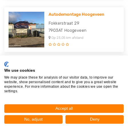
Autodemontage Hoogeveen
Fokkerstraat 29
7903AT
Hoogeveen
Op 23,05 km afstand
We use cookies
Plaatsen in de buurt
We may place these for analysis of our visitor data, to improve our
website, show personalised content and to give you a great website
experience. For more information about the cookies we use open the
Onna
settings.
Darp
Kallenkote
Accept all
Havelte
No, adjust
Deny
Steenwijk