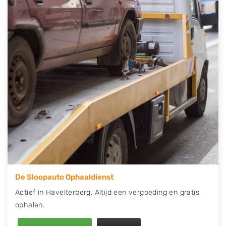
telefonisch contact op of maak een terugbelafspraak.
Wilt u direct een tweedehands auto onderdelen
offerte aanvragen? Dat kan via de Onderdelenlijn! Vul
uw kenteken in en druk op verzenden.
Wij kunnen u helpen met de inkoop van auto's van
eigenlijk alle merken, zoals Alfa Romeo, Audi, BMW,
Chevrolet, Citroën, Dacia, Fiat, Ford, Honda, Hyundai,
Kia, Mazda, Mercedes Benz, Mitsubishi, Nissan, Opel,
Peugeot, Porsche, Renault, Seat, Skoda, Suzuki, Tesla,
Toyota, Volkswagen en Volvo.
De Sloopauto Ophaaldienst
Actief in Havelterberg. Altijd een vergoeding en gratis
ophalen.