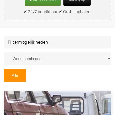
snel en eenvoudig verkopen aan een
demontagebedrijf in de buurt, deze zelf wegbrengen
✔ 24/7 bereikbaar ✔ Gratis ophalen!
naar de sloop of deze liever laten ophalen op een
locatie naar keuze? Kies dan voor een
autodemontagebedrijf of autosloperij in de omgeving
van Havelterberg en ontvang een vergoeding voor uw
Filtermogelijkheden
oude of kapotte auto.
Zoekt u liever naar een sloperij in een andere plaats of
regio? U vindt hier alle bedrijven in
Drenthe
. U kunt
ook
zoeken
naar een sloop met behulp van uw
Alle
postcode.
U kunt er ook voor kiezen om direct uw sloopauto te
verkopen en op te laten halen door de Sloopauto
Ophaaldienst van Autosloperijen.nl. Wij kunnen uw
auto gratis ophalen in Havelterberg
. Neem