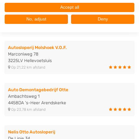
Autobedrijf Fa. Hoogerwerf
Accept all
Molenweg 2
4311AE Bruinisse
No, adjust
Deny
Op 2,68 km afstand
Autosloperij Molshoek V.O.F.
Marconiweg 78
3225LV Hellevoetsluis
Op 21,22 km afstand
Auto Demontagebedrijf Otte
Ambachtsweg 1
4458DA 's-Heer Arendskerke
Op 23,78 km afstand
Nelis Otto Autosloperij
De Linie 34