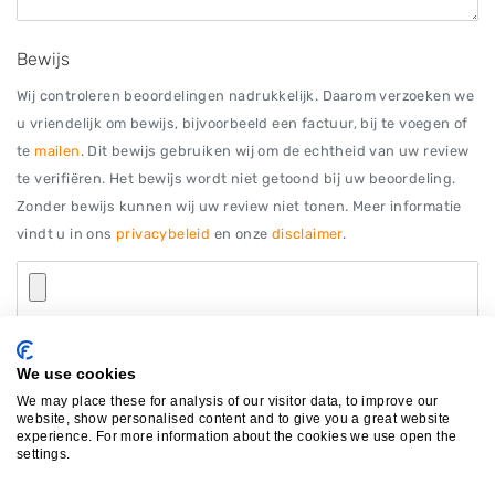
Bewijs
Wij controleren beoordelingen nadrukkelijk. Daarom verzoeken we
u vriendelijk om bewijs, bijvoorbeeld een factuur, bij te voegen of
te
mailen
. Dit bewijs gebruiken wij om de echtheid van uw review
te verifiëren. Het bewijs wordt niet getoond bij uw beoordeling.
Zonder bewijs kunnen wij uw review niet tonen. Meer informatie
vindt u in ons
privacybeleid
en onze
disclaimer
.
Afbeelding (jpg, jpeg, png) of PDF bestand van maximaal 12MB
We use cookies
We may place these for analysis of our visitor data, to improve our
website, show personalised content and to give you a great website
experience. For more information about the cookies we use open the
settings.
Autosloperijen in de buurt