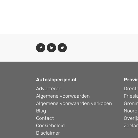
Autosloperijen.nl
Provi
Adverteren
Drent
Algemene voorwaarden
Friesl
Algemene voorwaarden verkopen
Groni
Blog
Noord
Contact
Overij
Cookiebeleid
Zeela
Disclaimer