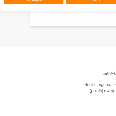
No, adjust
Deny
Bereik
Bent u eigenaar 
(gratis) uw g