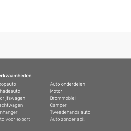
erkzaamheden
oopauto
Auto onderdelen
hadeauto
Motor
drijfswagen
Brommobiel
achtwagen
Camper
nhanger
Tweedehands auto
to voor export
Auto zonder apk