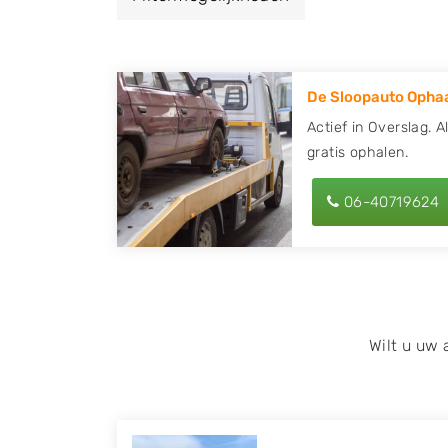
een autodemontagebedrijf of autosloperij 
en ontvang een vergoeding voor uw oude of
De Sloopauto Ophaa
Zoekt u liever naar een sloperij in een ande
hier alle bedrijven in
Zeeland
. U kunt ook
z
Actief in Overslag. A
gratis ophalen.
behulp van uw postcode.
U kunt er ook voor kiezen om direct uw slo
06-40719624
laten halen door de Sloopauto Ophaaldienst
kunnen uw
auto gratis ophalen in Oversl
op of maak een terugbelafspraak. Wilt u d
onderdelen offerte aanvragen? Dat kan via 
kenteken in en druk op verzenden.
Wilt u uw
Wij kunnen u helpen met de inkoop van auto'
zoals Alfa Romeo, Audi, BMW, Chevrolet, Cit
Honda, Hyundai, Kia, Mazda, Mercedes Benz,