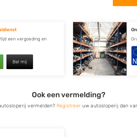
in de omgeving van Overslag
 kapotte auto.
ldienst
On
re plaats of regio? U vindt
oeken
naar een sloop met
ltijd een vergoeding en
Gr
opauto te verkopen en op te
Bel mij
 van Autosloperijen.nl. Wij
ag
. Neem telefonisch contact
irect een tweedehands auto
Ook een vermelding?
de Onderdelenlijn! Vul uw
 autosloperij vermelden?
Registreer
uw autosloperij dan va
s van eigenlijk alle merken,
roën, Dacia, Fiat, Ford,
 Mitsubishi, Nissan, Opel,