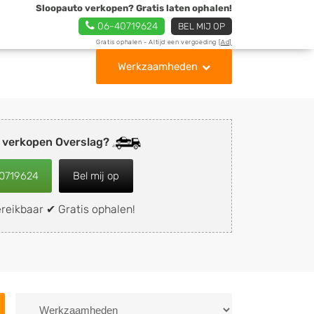
Sloopauto verkopen? Gratis laten ophalen!
06-40719624
BEL MIJ OP
Gratis ophalen - Altijd een vergoeding
[Ad]
Werkzaamheden
 verkopen Overslag?
0719624
Bel mij op
reikbaar ✔ Gratis ophalen!