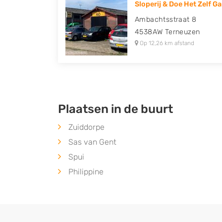
Sloperij & Doe Het Zelf Ga
Peugeot, Porsche, Renault, Seat, Skoda, Suz
Ambachtsstraat 8
Volkswagen en Volvo.
4538AW
Terneuzen
Op 12,26 km afstand
Plaatsen in de buurt
Zuiddorpe
Sas van Gent
Spui
Philippine