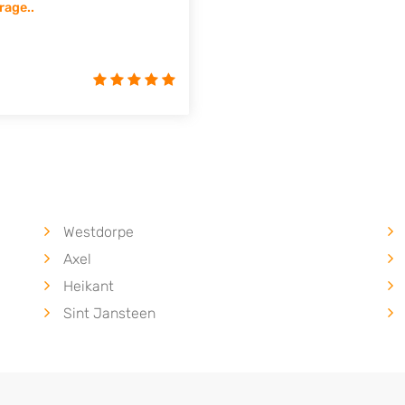
rage..
uki, Tesla, Toyota,
Westdorpe
Axel
Heikant
Sint Jansteen