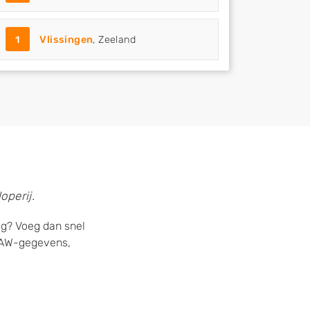
1
Vlissingen
, Zeeland
operij.
ag? Voeg dan snel
 NAW-gegevens,