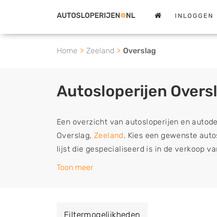
INLOGGEN
Home
Zeeland
Overslag
Autosloperijen Overs
Een overzicht van autosloperijen en autod
Overslag,
Zeeland
. Kies een gewenste autos
lijst die gespecialiseerd is in de verkoop 
sloopauto onderdelen of in de inkoop van s
Toon meer
tweedehands auto's (ook zonder apk keuring
vrachtwagen, motor of brommobiel snel e
een demontagebedrijf in de buurt, deze ze
Filtermogelijkheden
of deze liever laten ophalen op een locatie