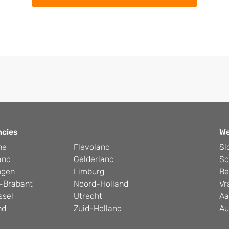
ncies
W
he
Flevoland
Sl
and
Gelderland
Sc
ngen
Limburg
Be
-Brabant
Noord-Holland
Vr
ssel
Utrecht
Aa
nd
Zuid-Holland
Au