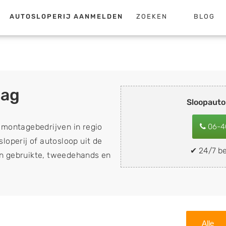
AUTOSLOPERIJ AANMELDEN
ZOEKEN
BLOG
lag
Sloopauto
emontagebedrijven in regio
06-4
loperij of autosloop uit de
✔ 24/7 be
van gebruikte, tweedehands en
loopauto's, schadeauto's en
). Wilt u uw auto, camper,
n eenvoudig verkopen aan
lf wegbrengen naar de sloop
Alle
 naar keuze? Kies dan voor