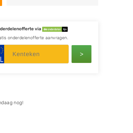
derdelenofferte via
atis onderdelenofferte aanvragen.
>
ndaag nog!