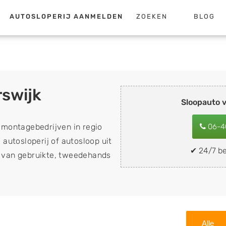
AUTOSLOPERIJ AANMELDEN
ZOEKEN
BLOG
rswijk
Sloopauto 
emontagebedrijven in regio
06-4
 autosloperij of autosloop uit
✔ 24/7 be
op van gebruikte, tweedehands
n sloopauto's, schadeauto's
ing). Wilt u uw auto, camper,
n eenvoudig verkopen aan
lf wegbrengen naar de sloop
Alle
 naar keuze? Kies dan voor