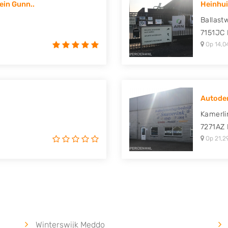
ein Gunn..
Heinhui
uki, Tesla, Toyota,
Ballast
7151JC
Op 14,0
Autodem
Kamerli
7271AZ
Op 21,2
Winterswijk Meddo