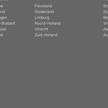
he
Flevoland
Sl
and
Gelderland
Sc
ngen
Limburg
Be
-Brabant
Noord-Holland
Vr
ssel
Utrecht
Aa
nd
Zuid-Holland
Au