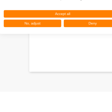
Accept all
No, adjust
Deny