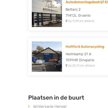
Autodemontagebedrijf Kl
Peugeot, Porsche, Renault, Seat, Skoda, Suz
Batterij 2
Volkswagen en Volvo.
7141JL
Groenlo
Op 11,49 km afstand
Holtford Autorecycling
Helmkamp 21 A
7091HR
Dinxperlo
Op 20,73 km afstand
Plaatsen in de buurt
Winterswijk Henxel