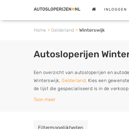
INLOGGEN
Home
Gelderland
Winterswijk
Autosloperijen Winte
Een overzicht van autosloperijen en autod
Winterswijk,
Gelderland
. Kies een gewenste
de lijst die gespecialiseerd is in de verko
en sloopauto onderdelen of in de inkoop va
Toon meer
en tweedehands auto's (ook zonder apk keur
vrachtwagen, motor of brommobiel snel e
een demontagebedrijf in de buurt, deze ze
Filtermogelijkheden
of deze liever laten ophalen op een locatie