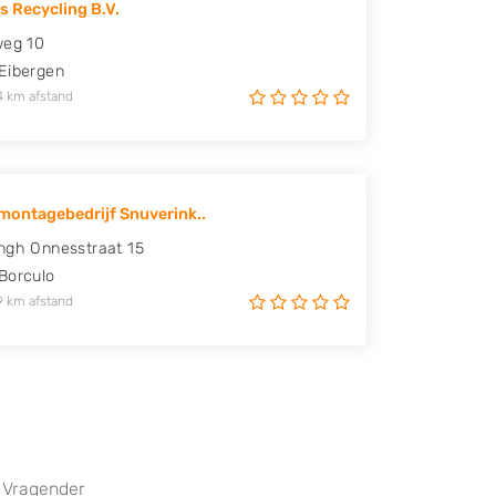
s Recycling B.V.
weg 10
Eibergen
4 km afstand
ontagebedrijf Snuverink..
ngh Onnesstraat 15
Borculo
9 km afstand
Vragender