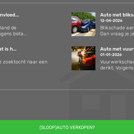
nvloed...
Auto met bliks
12-04-2026
rland de
Blikschade aan
gens beta...
Dan vraag je je
 is h...
Auto met vuur
01-01-2026
 je zoektocht naar een
Vuurwerkschad
denkt. Volgen
(SLOOP)AUTO VERKOPEN?
.V., Kapitein Hatterasstraat 30, 5015BB, TILBURG - Alle rechten voorbehouden