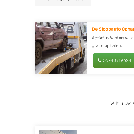
een autodemontagebedrijf of autosloperij 
Winterswijk en ontvang een vergoeding voo
De Sloopauto Ophaa
Zoekt u liever naar een sloperij in een ande
hier alle bedrijven in
Gelderland
. U kunt oo
Actief in Winterswijk
gratis ophalen.
behulp van uw postcode.
U kunt er ook voor kiezen om direct uw slo
06-40719624
laten halen door de Sloopauto Ophaaldienst
kunnen uw
auto gratis ophalen in Winters
contact op of maak een terugbelafspraak. W
tweedehands auto onderdelen offerte aanv
Onderdelenlijn! Vul uw kenteken in en druk
Wilt u uw
Wij kunnen u helpen met de inkoop van auto'
zoals Alfa Romeo, Audi, BMW, Chevrolet, Cit
Honda, Hyundai, Kia, Mazda, Mercedes Benz,