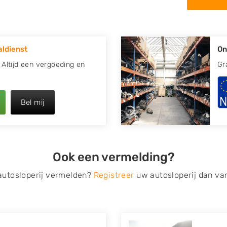
in de omgeving van
r uw oude of kapotte auto.
ldienst
On
re plaats of regio? U vindt
k
zoeken
naar een sloop met
. Altijd een vergoeding en
Gr
opauto te verkopen en op te
Bel mij
 van Autosloperijen.nl. Wij
wijk
. Neem telefonisch
ilt u direct een
Ook een vermelding?
ragen? Dat kan via de
 op verzenden.
 autosloperij vermelden?
Registreer
uw autosloperij dan va
s van eigenlijk alle merken,
roën, Dacia, Fiat, Ford,
 Mitsubishi, Nissan, Opel,