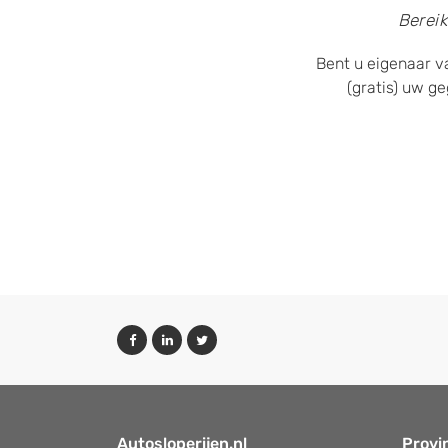
Bereik
Bent u eigenaar v
(gratis) uw g
Autosloperijen.nl
Provi