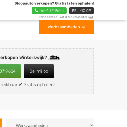
Sloopauto verkopen? Gratis laten ophalen!
06-40719624
BEL MIJ OP
Gratis ophalen - Altijd een vergoeding
[Ad]
Werkzaamheden
verkopen Winterswijk?
0719624
Bel mij op
reikbaar ✔ Gratis ophalen!