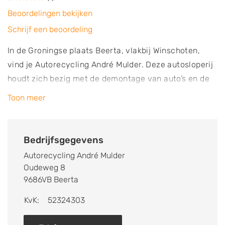
Beoordelingen bekijken
Schrijf een beoordeling
In de Groningse plaats Beerta, vlakbij Winschoten,
vind je Autorecycling André Mulder. Deze autosloperij
houdt zich bezig met de demontage van auto’s en de
verkoop van gebruikte onderdelen. Op het ruime
Toon meer
terrein van het bedrijf is een werkplaats en een opslag
voor onderdelen te vinden. Bovendien is er plek voor
diverse auto's. Meestal heeft het bedrijf dan ook
Bedrijfsgegevens
tientallen voertuigen op voorraad. Het gaat hierbij om
Autorecycling André Mulder
voertuigen van allerlei merken. Autorecycling André
Oudeweg 8
Mulder koopt auto’s in met schade en sloopvoertuigen
9686VB Beerta
die gebruikt worden voor de onderdelen. In de
KvK:
52324303
werkplaats worden de onderdelen van de auto’s
afgehaald en vervolgens gecontroleerd en getest.