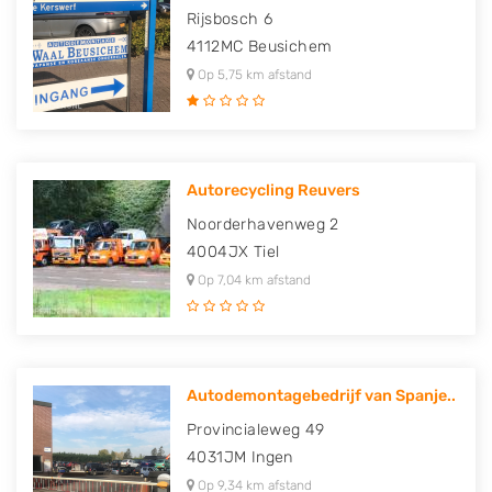
Rijsbosch 6
4112MC
Beusichem
Op 5,75 km afstand
Autorecycling Reuvers
Noorderhavenweg 2
4004JX
Tiel
Op 7,04 km afstand
Autodemontagebedrijf van Spanje..
Provincialeweg 49
4031JM
Ingen
Op 9,34 km afstand