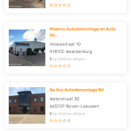
Rhenoy Autodemontage en Auto
On..
Holweistraat 10
4181CC
Waardenburg
Op 10,98 km afstand
De Vos Autodemontage BV
Waterstraat 30
6657CP
Boven-Leeuwen
Op 14,02 km afstand