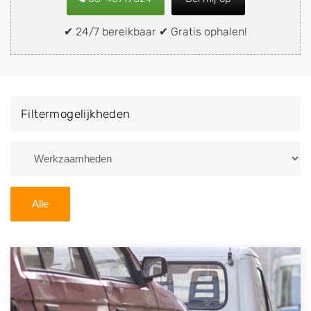
snel en eenvoudig verkopen aan een
demontagebedrijf in de buurt, deze zelf wegbrengen
✔ 24/7 bereikbaar ✔ Gratis ophalen!
naar de sloop of deze liever laten ophalen op een
locatie naar keuze? Kies dan voor een
autodemontagebedrijf of autosloperij in de omgeving
van Buren en ontvang een vergoeding voor uw oude
Filtermogelijkheden
of kapotte auto.
Zoekt u liever naar een sloperij in een andere plaats of
regio? U vindt hier alle bedrijven in
Gelderland
. U kunt
ook
zoeken
naar een sloop met behulp van uw
Alle
postcode.
U kunt er ook voor kiezen om direct uw sloopauto te
verkopen en op te laten halen door de Sloopauto
Ophaaldienst van Autosloperijen.nl. Wij kunnen uw
auto gratis ophalen in Buren
. Neem telefonisch