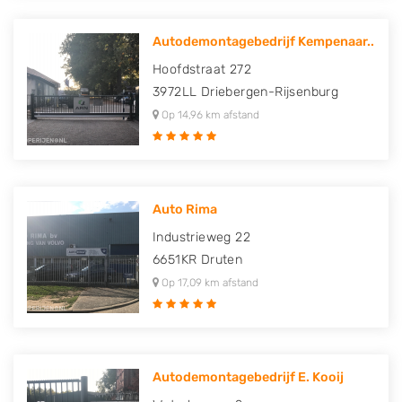
Autodemontagebedrijf Kempenaar..
Hoofdstraat 272
3972LL
Driebergen-Rijsenburg
Op 14,96 km afstand
Auto Rima
Industrieweg 22
6651KR
Druten
Op 17,09 km afstand
Autodemontagebedrijf E. Kooij