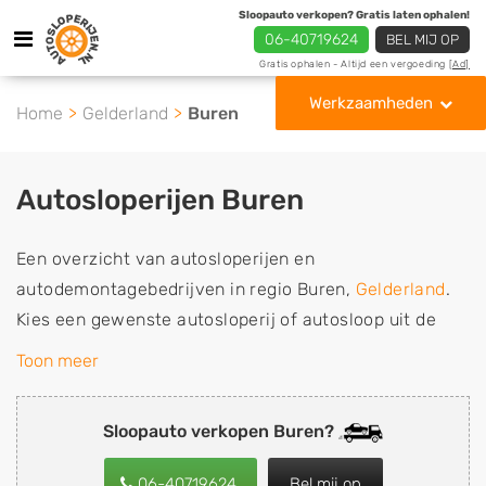
Sloopauto verkopen? Gratis laten ophalen!
06-40719624
BEL MIJ OP
Gratis ophalen - Altijd een vergoeding
[Ad]
Werkzaamheden
Home
Gelderland
Buren
Autosloperijen Buren
Een overzicht van autosloperijen en
autodemontagebedrijven in regio Buren,
Gelderland
.
Kies een gewenste autosloperij of autosloop uit de
lijst die gespecialiseerd is in de verkoop van
Toon meer
gebruikte, tweedehands en sloopauto onderdelen of in
de inkoop van sloopauto's, schadeauto's en
Sloopauto verkopen Buren?
tweedehands auto's (ook zonder apk keuring). Wilt u
uw auto, camper, vrachtwagen, motor of brommobiel
06-40719624
Bel mij op