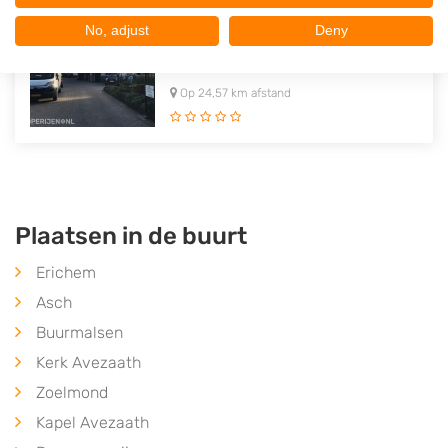
Autobedrijf J. Pater
No, adjust
Deny
Fultonstraat 3
6716AX
Ede
Op 24,57 km afstand
Plaatsen in de buurt
Erichem
Asch
Buurmalsen
Kerk Avezaath
Zoelmond
Kapel Avezaath