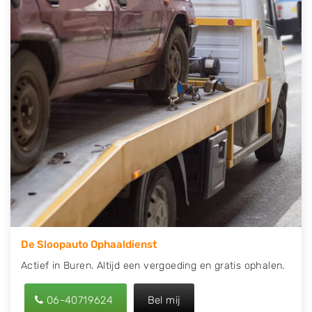
contact op of maak een terugbelafspraak. Wilt u
direct een tweedehands auto onderdelen offerte
aanvragen? Dat kan via de Onderdelenlijn! Vul uw
kenteken in en druk op verzenden.
Wij kunnen u helpen met de inkoop van auto's van
eigenlijk alle merken, zoals Alfa Romeo, Audi, BMW,
Chevrolet, Citroën, Dacia, Fiat, Ford, Honda, Hyundai,
Kia, Mazda, Mercedes Benz, Mitsubishi, Nissan, Opel,
Peugeot, Porsche, Renault, Seat, Skoda, Suzuki, Tesla,
Toyota, Volkswagen en Volvo.
De Sloopauto Ophaaldienst
Actief in Buren. Altijd een vergoeding en gratis ophalen.
06-40719624
Bel mij