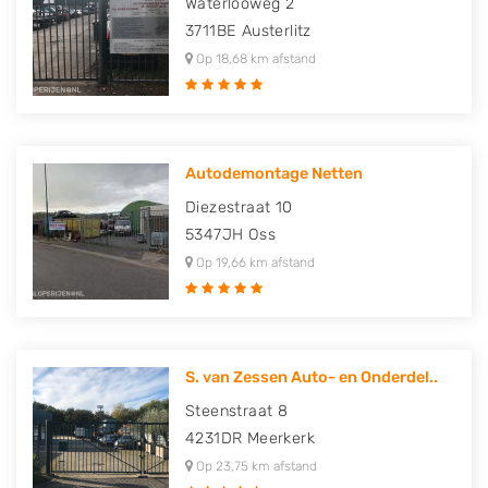
Waterlooweg 2
3711BE
Austerlitz
Op 18,68 km afstand
Autodemontage Netten
Diezestraat 10
5347JH
Oss
Op 19,66 km afstand
S. van Zessen Auto- en Onderdel..
Steenstraat 8
4231DR
Meerkerk
Op 23,75 km afstand