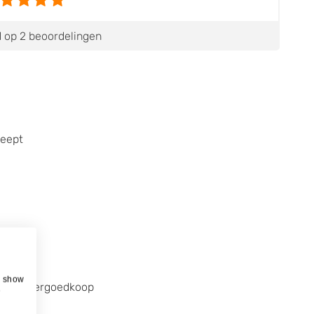
 op 2 beoordelingen
leept
, show
arin supergoedkoop
e