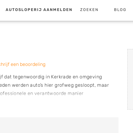
AUTOSLOPERIJ AANMELDEN
ZOEKEN
BLOG
.
hrijf een beoordeling
ijf dat tegenwoordig in Kerkrade en omgeving
rleden werden auto’s hier grofweg gesloopt, maar
rofessionele en verantwoorde manier
rekening gehouden met het milieu. Het bedrijf
grote werkplaats en een opslag van meer dan
 voertuigen gedemonteerd en bruikbare onderdelen
 Vervolgens krijgen deze onderdelen een label met