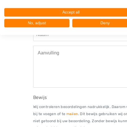
Beoordeel Joca Parts B.V.
Accept all
Uw beoordeling:
No, adjust
Deny
Bewijs
Wij controleren beoordelingen nadrukkelijk. Daarom v
bij te voegen of te
mailen
. Dit bewijs gebruiken wij 
niet getoond bij uw beoordeling. Zonder bewijs kunne