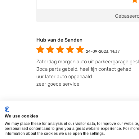
Gebaseerd
Hub van de Sanden
24-09-2023, 14:37
Zaterdag morgen auto uit parkeergarage ges
Joca parts gebeld, heel fijn contact gehad
uur later auto opgehaald
zeer goede service
M de Locht
We use cookies
26-12-2021, 23:53
We may place these for analysis of our visitor data, to improve our website
specialist in de wat oudere bouwjaren en da
personalised content and to give you a great website experience. For mor
information about the cookies we use open the settings.