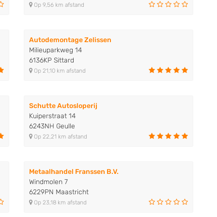
Op 9,56 km afstand
Autodemontage Zelissen
Milieuparkweg 14
6136KP Sittard
Op 21,10 km afstand
Schutte Autosloperij
Kuiperstraat 14
6243NH Geulle
Op 22,21 km afstand
Metaalhandel Franssen B.V.
Windmolen 7
6229PN Maastricht
Op 23,18 km afstand