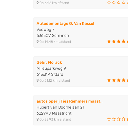
Op 6,92 km afstand
Autodemontage G. Van Kessel
Veeweg 7
6365CV Schinnen
Op 14,48 km afstand
Gebr. Florack
Milieuparkweg 9
6136KP Sittard
Op 21,12 km afstand
autosloperij Ties Remmers maast..
Hubert van Doornelaan 21
6229VJ Maastricht
Op 22,93 km afstand