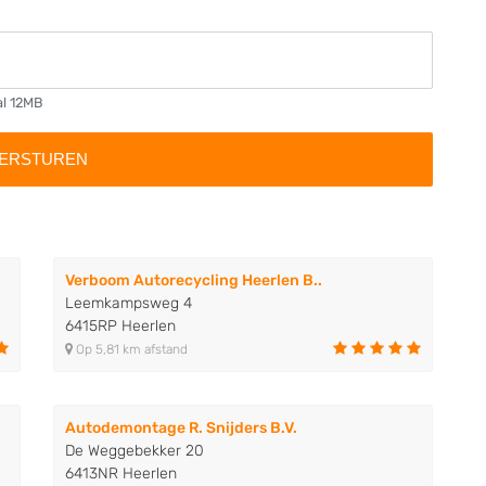
al 12MB
Verboom Autorecycling Heerlen B..
Leemkampsweg 4
6415RP Heerlen
Op 5,81 km afstand
Autodemontage R. Snijders B.V.
De Weggebekker 20
6413NR Heerlen