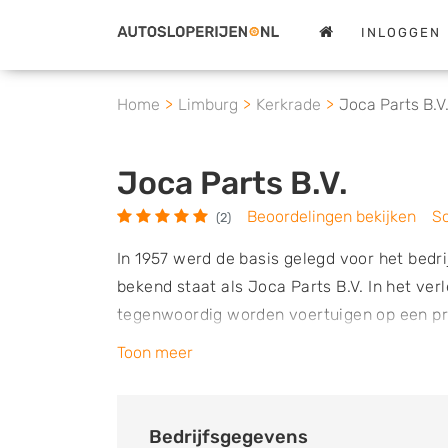
INLOGGEN
Home
Limburg
Kerkrade
Joca Parts B.V
Joca Parts B.V.
Beoordelingen bekijken
Sc
(2)
In 1957 werd de basis gelegd voor het bedr
bekend staat als Joca Parts B.V. In het ve
tegenwoordig worden voertuigen op een p
gedemonteerd. Hierbij wordt voornamelijk 
Toon meer
beschikt over een terrein met daarop een 
tienduizend vierkante meter. Hier worden
worden vakkundig gecontroleerd en getest.
Bedrijfsgegevens