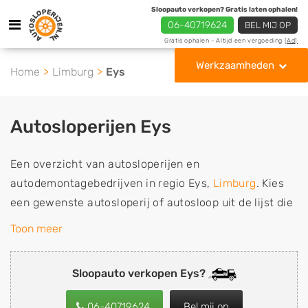
Sloopauto verkopen? Gratis laten ophalen!
06-40719624
BEL MIJ OP
Gratis ophalen - Altijd een vergoeding
[Ad]
Werkzaamheden
Home
Limburg
Eys
Autosloperijen Eys
Een overzicht van autosloperijen en
autodemontagebedrijven in regio Eys,
Limburg
. Kies
een gewenste autosloperij of autosloop uit de lijst die
gespecialiseerd is in de verkoop van gebruikte,
Toon meer
tweedehands en sloopauto onderdelen of in de inkoop
van sloopauto's, schadeauto's en tweedehands auto's
Sloopauto verkopen Eys?
(ook zonder apk keuring). Wilt u uw auto, camper,
vrachtwagen, motor of brommobiel snel en eenvoudig
06-40719624
Bel mij op