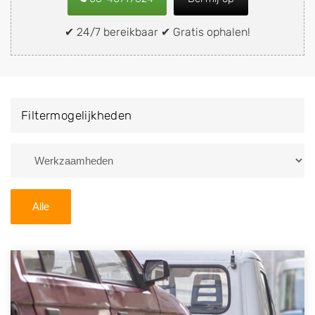
verkopen aan een demontagebedrijf in de buurt, deze
zelf wegbrengen naar de sloop of deze liever laten
✔ 24/7 bereikbaar ✔ Gratis ophalen!
ophalen op een locatie naar keuze? Kies dan voor een
autodemontagebedrijf of autosloperij in de omgeving
van Eys en ontvang een vergoeding voor uw oude of
kapotte auto.
Filtermogelijkheden
Zoekt u liever naar een sloperij in een andere plaats of
regio? U vindt hier alle bedrijven in
Limburg
. U kunt
ook
zoeken
naar een sloop met behulp van uw
postcode.
Alle
U kunt er ook voor kiezen om direct uw sloopauto te
verkopen en op te laten halen door de Sloopauto
Ophaaldienst van Autosloperijen.nl. Wij kunnen uw
auto gratis ophalen in Eys
. Neem telefonisch
contact op of maak een terugbelafspraak. Wilt u