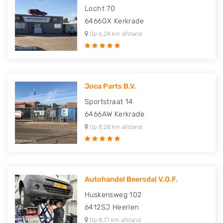
Locht 70
6466GX
Kerkrade
Op 6,24 km afstand
Joca Parts B.V.
Sportstraat 14
6466AW
Kerkrade
Op 8,28 km afstand
Autohandel Beersdal V.O.F.
Huskensweg 102
6412SJ
Heerlen
Op 8,77 km afstand