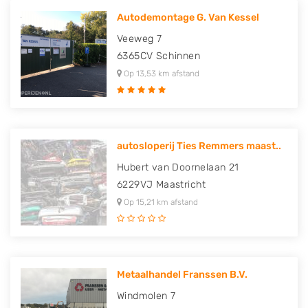
Autodemontage G. Van Kessel
Veeweg 7
6365CV
Schinnen
Op 13,53 km afstand
autosloperij Ties Remmers maast..
Hubert van Doornelaan 21
6229VJ
Maastricht
Op 15,21 km afstand
Metaalhandel Franssen B.V.
Windmolen 7