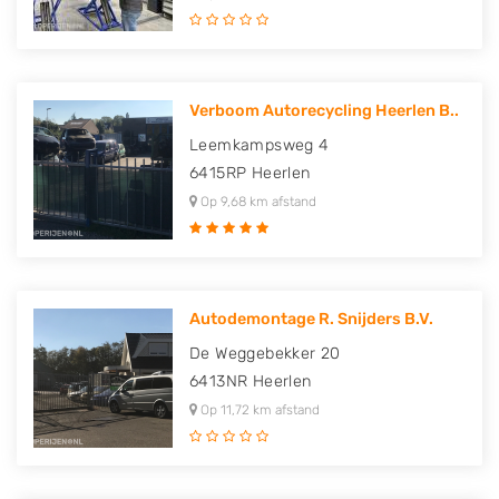
Verboom Autorecycling Heerlen B..
Leemkampsweg 4
6415RP
Heerlen
Op 9,68 km afstand
Autodemontage R. Snijders B.V.
De Weggebekker 20
6413NR
Heerlen
Op 11,72 km afstand