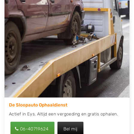
direct een tweedehands auto onderdelen offerte
aanvragen? Dat kan via de Onderdelenlijn! Vul uw
kenteken in en druk op verzenden.
Wij kunnen u helpen met de inkoop van auto's van
eigenlijk alle merken, zoals Alfa Romeo, Audi, BMW,
Chevrolet, Citroën, Dacia, Fiat, Ford, Honda, Hyundai,
Kia, Mazda, Mercedes Benz, Mitsubishi, Nissan, Opel,
Peugeot, Porsche, Renault, Seat, Skoda, Suzuki, Tesla,
Toyota, Volkswagen en Volvo.
De Sloopauto Ophaaldienst
Actief in Eys. Altijd een vergoeding en gratis ophalen.
06-40719624
Bel mij