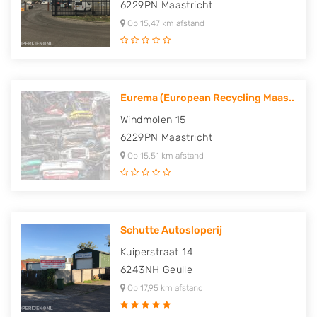
6229PN
Maastricht
Op 15,47 km afstand
Eurema (European Recycling Maas..
Windmolen 15
6229PN
Maastricht
Op 15,51 km afstand
Schutte Autosloperij
Kuiperstraat 14
6243NH
Geulle
Op 17,95 km afstand