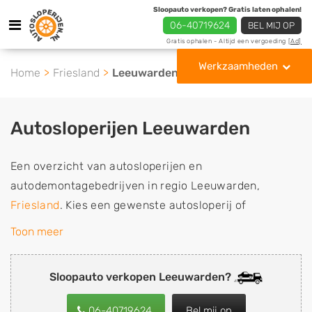
Sloopauto verkopen? Gratis laten ophalen!
06-40719624
BEL MIJ OP
Gratis ophalen - Altijd een vergoeding
[Ad]
Werkzaamheden
Home
Friesland
Leeuwarden
Autosloperijen Leeuwarden
Een overzicht van autosloperijen en
autodemontagebedrijven in regio Leeuwarden,
Friesland
. Kies een gewenste autosloperij of
autosloop uit de lijst die gespecialiseerd is in de
Toon meer
verkoop van gebruikte, tweedehands en sloopauto
onderdelen of in de inkoop van sloopauto's,
Sloopauto verkopen Leeuwarden?
schadeauto's en tweedehands auto's (ook zonder apk
keuring). Wilt u uw auto, camper, vrachtwagen, motor
06-40719624
Bel mij op