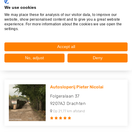
We use cookies
We may place these for analysis of our visitor data, to improve our
website, show personalised content and to give you a great website
experience. For more information about the cookies we use open the
Autodemontagebedrijf
settings.
Westergees..
Simmerwei 15
Accept all
9294KV
Oudwoude
Op 21,55 km afstand
No, adjust
Deny
Autosloperij Pieter Nicolai
Folgeralaan 37
9207AJ
Drachten
Op 21,77 km afstand