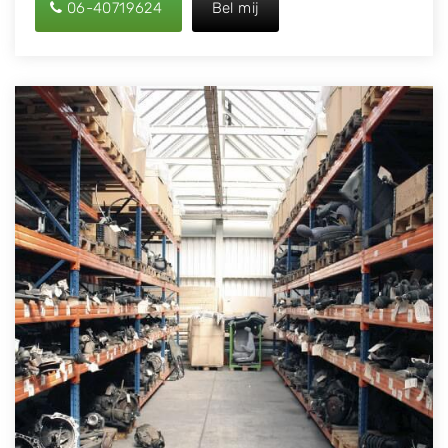
06-40719624
Bel mij