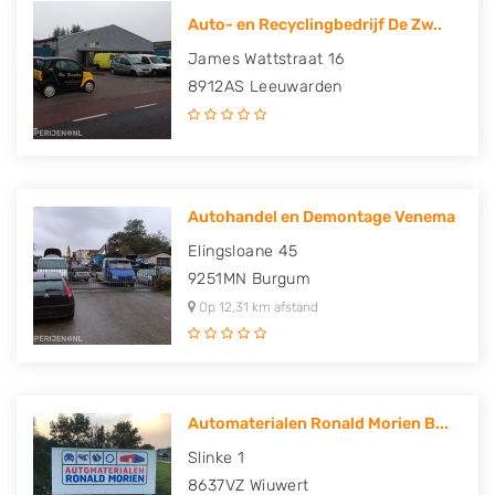
Auto- en Recyclingbedrijf De Zw..
James Wattstraat 16
8912AS
Leeuwarden
Autohandel en Demontage Venema
Elingsloane 45
9251MN
Burgum
Op 12,31 km afstand
Automaterialen Ronald Morien B...
Slinke 1
8637VZ
Wiuwert