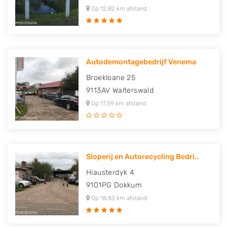
Op 12,82 km afstand
Autodemontagebedrijf Venema
Broekloane 25
9113AV
Walterswald
Op 17,59 km afstand
Sloperij en Autorecycling Bedri..
Hiausterdyk 4
9101PG
Dokkum
Op 18,83 km afstand