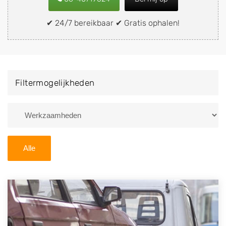
of brommobiel snel en eenvoudig verkopen aan een
demontagebedrijf in de buurt, deze zelf wegbrengen
✔ 24/7 bereikbaar ✔ Gratis ophalen!
naar de sloop of deze liever laten ophalen op een
locatie naar keuze? Kies dan voor een
autodemontagebedrijf of autosloperij in de omgeving
van Leeuwarden en ontvang een vergoeding voor uw
Filtermogelijkheden
oude of kapotte auto.
Zoekt u liever naar een sloperij in een andere plaats of
regio? U vindt hier alle bedrijven in
Friesland
. U kunt
ook
zoeken
naar een sloop met behulp van uw
Alle
postcode.
U kunt er ook voor kiezen om direct uw sloopauto te
verkopen en op te laten halen door de Sloopauto
Ophaaldienst van Autosloperijen.nl. Wij kunnen uw
auto gratis ophalen in Leeuwarden
. Neem