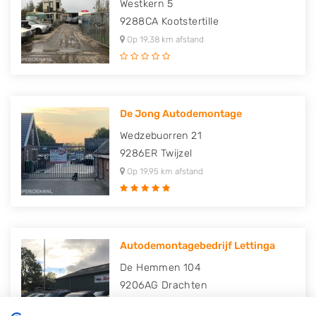
Westkern 5
9288CA
Kootstertille
Op 19,38 km afstand
De Jong Autodemontage
Wedzebuorren 21
9286ER
Twijzel
Op 19,95 km afstand
Autodemontagebedrijf Lettinga
De Hemmen 104
9206AG
Drachten
Op 20,07 km afstand