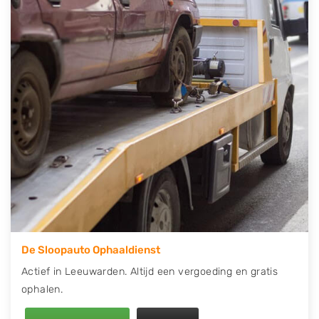
telefonisch contact op of maak een terugbelafspraak.
Wilt u direct een tweedehands auto onderdelen
offerte aanvragen? Dat kan via de Onderdelenlijn! Vul
uw kenteken in en druk op verzenden.
Wij kunnen u helpen met de inkoop van auto's van
eigenlijk alle merken, zoals Alfa Romeo, Audi, BMW,
Chevrolet, Citroën, Dacia, Fiat, Ford, Honda, Hyundai,
Kia, Mazda, Mercedes Benz, Mitsubishi, Nissan, Opel,
Peugeot, Porsche, Renault, Seat, Skoda, Suzuki, Tesla,
Toyota, Volkswagen en Volvo.
De Sloopauto Ophaaldienst
Actief in Leeuwarden. Altijd een vergoeding en gratis
ophalen.