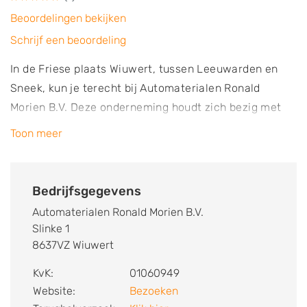
Beoordelingen bekijken
Schrijf een beoordeling
In de Friese plaats Wiuwert, tussen Leeuwarden en
Sneek, kun je terecht bij Automaterialen Ronald
Morien B.V. Deze onderneming houdt zich bezig met
het verantwoord demonteren van voertuigen en de
Toon meer
verkoop van gebruikte onderdelen die afkomstig zijn
van deze auto’s. Je kunt bij dit bedrijf terecht voor het
kopen van gebruikte auto onderdelen en voor het
Bedrijfsgegevens
verkopen van een auto met schade of een
Automaterialen Ronald Morien B.V.
sloopvoertuig. De autosloop is aangesloten bij de
Slinke 1
branche organisatie voor demontage bedrijven in
8637VZ Wiuwert
Nederland, Stiba, is lid van de BOVAG en is
KvK:
01060949
aangesloten bij Auto Recycling Nederland (ARN). Het
Website:
Bezoeken
demonteren van auto’s verloopt dan ook volgens