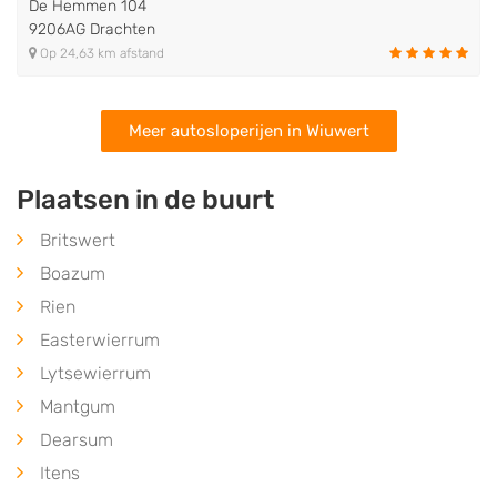
De Hemmen 104
9206AG Drachten
Op 24,63 km afstand
Meer autosloperijen in Wiuwert
Plaatsen in de buurt
Britswert
Boazum
Rien
Easterwierrum
Lytsewierrum
Mantgum
Dearsum
Itens