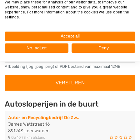
We may place these for analysis of our visitor data, to improve our
u vriendelijk om bewijs, bijvoorbeeld een factuur, bij te voegen of
website, show personalised content and to give you a great website
experience. For more information about the cookies we use open the
te
mailen
. Dit bewijs gebruiken wij om de echtheid van uw review
settings.
te verifiëren. Het bewijs wordt niet getoond bij uw beoordeling.
Zonder bewijs kunnen wij uw review niet tonen. Meer informatie
Accept all
vindt u in ons
privacybeleid
en onze
disclaimer
.
No, adjust
Deny
Afbeelding (jpg, jpeg, png) of PDF bestand van maximaal 12MB
Autosloperijen in de buurt
Auto- en Recyclingbedrijf De Zw..
James Wattstraat 16
8912AS Leeuwarden
Op 10,78 km afstand