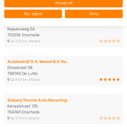
Accept all
Autosloperijen in de buurt
No, adjust
Deny
Autodemontagebedrijf Pril
Najaarsweg 54
7532SK Enschede
Op 3,53 km afstand
Autobedrijf G.H. Wessel B.V. De..
Dorpstraat 58
7587AD De Lutte
Op 8,07 km afstand
Sloperij Twente Auto Recycling
Kanaalstraat 135
7547AR Enschede
Op 9,74 km afstand