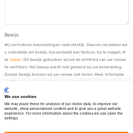
Bewijs
Wij controleren beoordelingen nadrukkelijk. Daarom verzoeken we
u vriendelijk om bewijs, bijvoorbeeld een factuur, bij te voegen of
te
mailen
. Dit bewijs gebruiken wij om de echtheid van uw review
te verifiëren. Het bewijs wordt niet getoond bij uw beoordeling.
Zonder bewijs kunnen wij uw review niet tonen. Meer informatie
vindt u in ons
privacybeleid
en onze
disclaimer
.
We use cookies
We may place these for analysis of our visitor data, to improve our
Afbeelding (jpg, jpeg, png) of PDF bestand van maximaal 12MB
website, show personalised content and to give you a great website
experience. For more information about the cookies we use open the
settings.