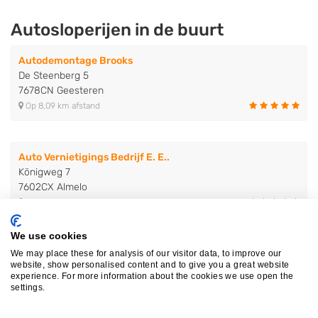
Autosloperijen in de buurt
Autodemontage Brooks
De Steenberg 5
7678CN Geesteren
Op 8,09 km afstand
Auto Vernietigings Bedrijf E. E..
Königweg 7
7602CX Almelo
Op 8,90 km afstand
We use cookies
Auto Samsen B.V.
We may place these for analysis of our visitor data, to improve our
website, show personalised content and to give you a great website
Toermalijnstraat 15
experience. For more information about the cookies we use open the
7554TX Hengelo
settings.
Op 11,84 km afstand