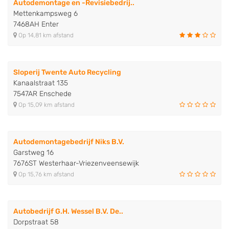
Autodemontage en -Revisiebedrij..
Mettenkampsweg 6
7468AH Enter
Op 14,81 km afstand
Sloperij Twente Auto Recycling
Kanaalstraat 135
7547AR Enschede
Op 15,09 km afstand
Autodemontagebedrijf Niks B.V.
Garstweg 16
7676ST Westerhaar-Vriezenveensewijk
Op 15,76 km afstand
Autobedrijf G.H. Wessel B.V. De..
Dorpstraat 58