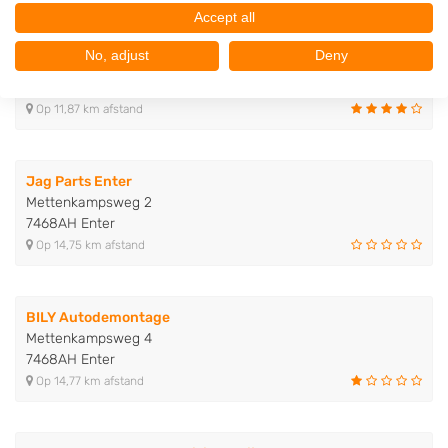
Accept all
Ümit Sloperij
No, adjust
Deny
Toermalijnstraat 13
7554TX Hengelo
Op 11,87 km afstand
Jag Parts Enter
Mettenkampsweg 2
7468AH Enter
Op 14,75 km afstand
BILY Autodemontage
Mettenkampsweg 4
7468AH Enter
Op 14,77 km afstand