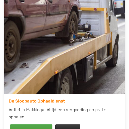
contact op of maak een terugbelafspraak. Wilt u
direct een tweedehands auto onderdelen offerte
aanvragen? Dat kan via de Onderdelenlijn! Vul uw
kenteken in en druk op verzenden.
Wij kunnen u helpen met de inkoop van auto's van
eigenlijk alle merken, zoals Alfa Romeo, Audi, BMW,
Chevrolet, Citroën, Dacia, Fiat, Ford, Honda, Hyundai,
Kia, Mazda, Mercedes Benz, Mitsubishi, Nissan, Opel,
Peugeot, Porsche, Renault, Seat, Skoda, Suzuki, Tesla,
Toyota, Volkswagen en Volvo.
De Sloopauto Ophaaldienst
Actief in Makkinga. Altijd een vergoeding en gratis
ophalen.