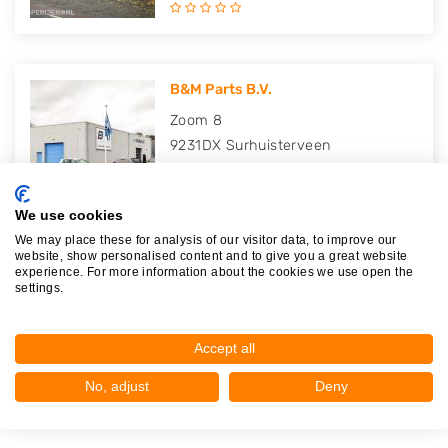
B&M Parts B.V.
Zoom 8
9231DX
Surhuisterveen
Op 21,76 km afstand
We use cookies
We may place these for analysis of our visitor data, to improve our
website, show personalised content and to give you a great website
experience. For more information about the cookies we use open the
Autodemontagebedrijf Holtrop &..
settings.
Jousterweg 51
8465PB
Oudehaske
Accept all
Op 24,21 km afstand
No, adjust
Deny