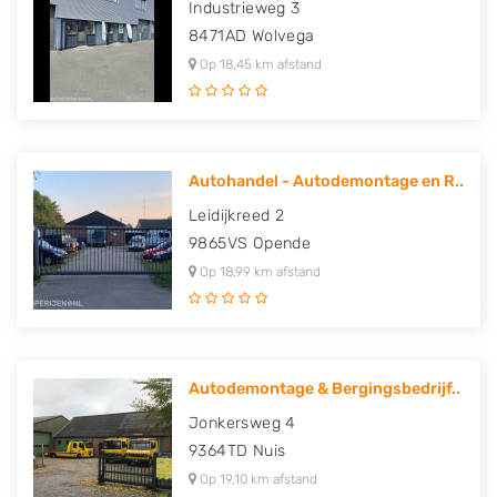
Industrieweg 3
8471AD
Wolvega
Op 18,45 km afstand
Autohandel - Autodemontage en R..
Leidijkreed 2
9865VS
Opende
Op 18,99 km afstand
Autodemontage & Bergingsbedrijf..
Jonkersweg 4
9364TD
Nuis
Op 19,10 km afstand