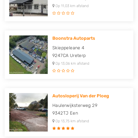
Op 11,03 km afstand
Boonstra Autoparts
Skieppeleane 4
9247CA
Ureterp
Op 13,06 km afstand
Autosloperij Van der Ploeg
Haulerwijksterweg 29
9342TJ
Een
Op 13,75 km afstand