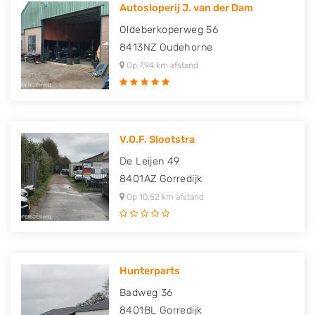
Autosloperij J. van der Dam
Oldeberkoperweg 56
8413NZ
Oudehorne
Op 7,94 km afstand
V.O.F. Slootstra
De Leijen 49
8401AZ
Gorredijk
Op 10,52 km afstand
Hunterparts
Badweg 36
8401BL
Gorredijk