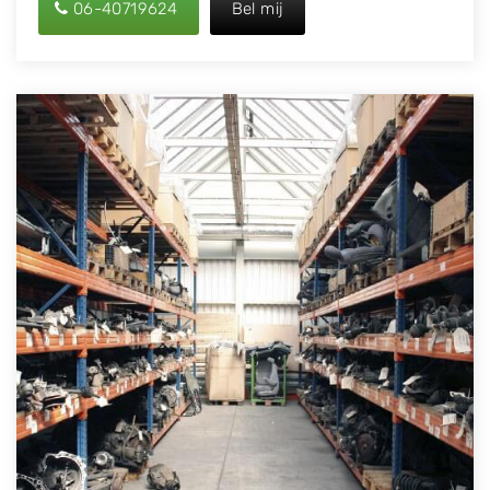
06-40719624
Bel mij