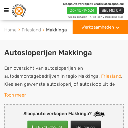
Sloopauto verkopen? Gratis laten ophalen!
06-40719624
BEL MIJ OP
Gratis ophalen - Altijd een vergoeding
[Ad]
Werkzaamheden
Home
Friesland
Makkinga
Autosloperijen Makkinga
Een overzicht van autosloperijen en
autodemontagebedrijven in regio Makkinga,
Friesland
.
Kies een gewenste autosloperij of autosloop uit de
lijst die gespecialiseerd is in de verkoop van
Toon meer
gebruikte, tweedehands en sloopauto onderdelen of in
de inkoop van sloopauto's, schadeauto's en
Sloopauto verkopen Makkinga?
tweedehands auto's (ook zonder apk keuring). Wilt u
uw auto, camper, vrachtwagen, motor of brommobiel
06-40719624
Bel mij op