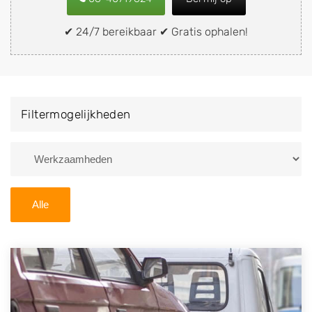
snel en eenvoudig verkopen aan een
demontagebedrijf in de buurt, deze zelf wegbrengen
✔ 24/7 bereikbaar ✔ Gratis ophalen!
naar de sloop of deze liever laten ophalen op een
locatie naar keuze? Kies dan voor een
autodemontagebedrijf of autosloperij in de omgeving
van Makkinga en ontvang een vergoeding voor uw
Filtermogelijkheden
oude of kapotte auto.
Zoekt u liever naar een sloperij in een andere plaats of
regio? U vindt hier alle bedrijven in
Friesland
. U kunt
ook
zoeken
naar een sloop met behulp van uw
Alle
postcode.
U kunt er ook voor kiezen om direct uw sloopauto te
verkopen en op te laten halen door de Sloopauto
Ophaaldienst van Autosloperijen.nl. Wij kunnen uw
auto gratis ophalen in Makkinga
. Neem telefonisch