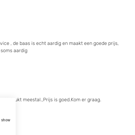
rvice , de baas is echt aardig en maakt een goede prijs,
k soms aardig
n.Het lukt meestal.,Prijs is goed.Kom er graag.
, show
e