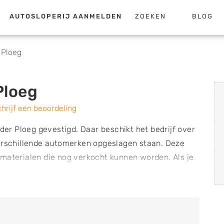
AUTOSLOPERIJ AANMELDEN
ZOEKEN
BLOG
 Ploeg
Ploeg
hrijf een beoordeling
 der Ploeg gevestigd. Daar beschikt het bedrijf over
verschillende automerken opgeslagen staan. Deze
 materialen die nog verkocht kunnen worden. Als je
ald merk en type auto, dan kun je bij Autosloperij
n om voor je bezoek een afspraak te maken en om
Ben je in het bezit van een sloopauto, een auto die
eft? Dan kun je bij Autosloperij Van der Ploeg