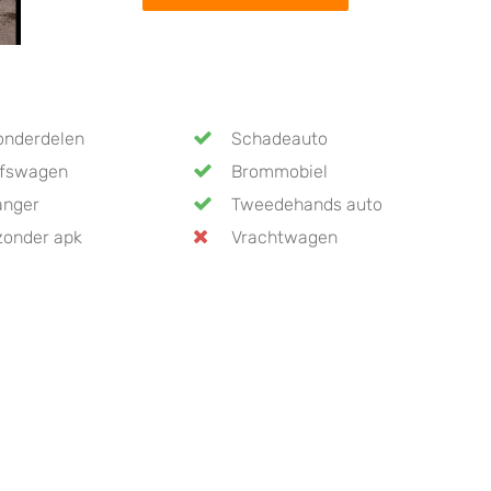
onderdelen
Schadeauto
jfswagen
Brommobiel
anger
Tweedehands auto
zonder apk
Vrachtwagen