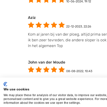
10-06-2024, 19:12
Aziz
22-12-2023, 22:26
Kom al jaren bij van der ploeg, altijd prima se
ik ben zeer tevreden, die andere sloper is oo
In het algemeen Top
John van der Woude
08-08-2022, 10:43
Loop al jaren bij van der Ploeg voor onderdele
We use cookies
Pomp
We may place these for analysis of our visitor data, to improve our website
personalised content and to give you a great website experience. For mor
information about the cookies we use open the settings.
10-03-2020, 13:28