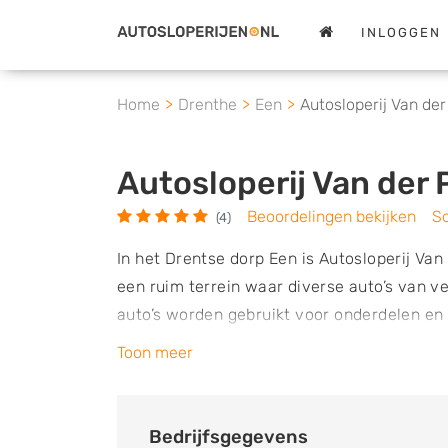
INLOGGEN
Home
Drenthe
Een
Autosloperij Van der
Autosloperij Van der 
Beoordelingen bekijken
Sc
(4)
In het Drentse dorp Een is Autosloperij Van
een ruim terrein waar diverse auto’s van 
auto’s worden gebruikt voor onderdelen en
op zoek bent naar onderdelen voor een bepa
Toon meer
Van der Ploeg terecht. Het is aan te rade
navraag te doen naar de actuele voorraad. 
is afgekeurd of een auto die veel schade he
Bedrijfsgegevens