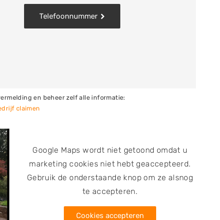
ij de overname van een auto krijg je van de
Telefoonnummer
 is de onderneming door de RDW gemachtigd. Het
ebedrijf en is gevestigd in het dorp Een op de grens
vermelding en beheer zelf alle informatie:
drijf claimen
Google Maps wordt niet getoond omdat u
marketing cookies niet hebt geaccepteerd.
Gebruik de onderstaande knop om ze alsnog
te accepteren.
Cookies accepteren