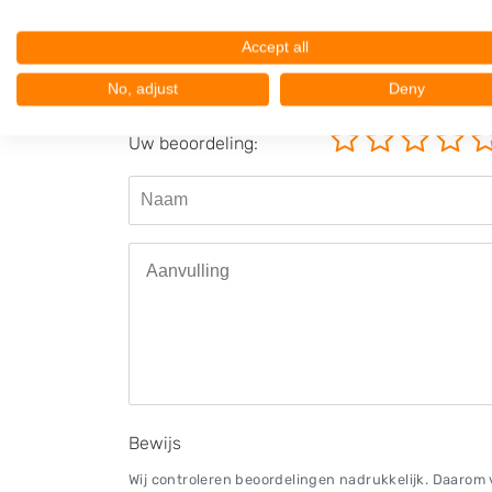
Je word zeer vriendelijk geholpen
Accept all
No, adjust
Deny
Beoordeel Autosloperij Van der Pl
Uw beoordeling:
Bewijs
Wij controleren beoordelingen nadrukkelijk. Daarom v