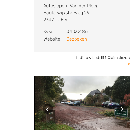
terecht voor het verkopen van jouw auto. B
Autosloperij Van der Ploeg
autosloop een vrijwaringsbewijs. Hiervoor
Haulerwijksterweg 29
bedrijf is door de RDW erkend als demontag
9342TJ Een
van Friesland en Drenthe.
KvK:
04032186
Website:
Bezoeken
Is dit uw bedrijf? Claim deze 
Be