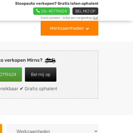
Sloopauto verkopen? Gratis laten ophalen!
06-40719624
BEL MIJ OP
Gratis ophalen - Altijd een vergoeding
[Ad]
Werkzaamheden
to verkopen Mirns?
0719624
Bel mij op
reikbaar ✔ Gratis ophalen!