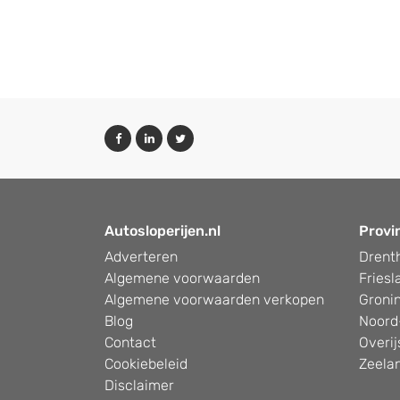
Autosloperijen.nl
Provi
Adverteren
Drent
Algemene voorwaarden
Friesl
Algemene voorwaarden verkopen
Groni
Blog
Noord
Contact
Overij
Cookiebeleid
Zeela
Disclaimer