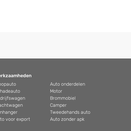
erkzaamheden
oopauto
Auto onderdelen
hadeauto
Motor
drijfswagen
Brommobiel
achtwagen
Camper
nhanger
Tweedehands auto
to voor export
Auto zonder apk