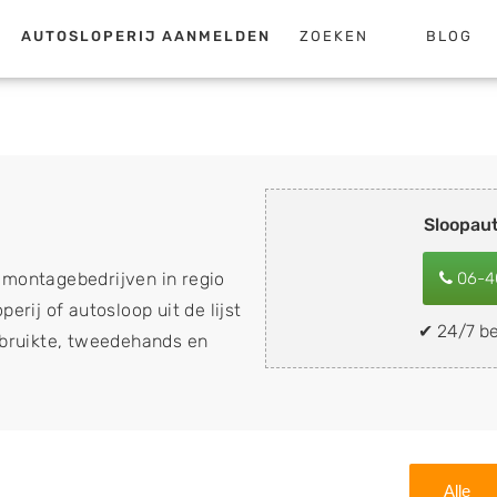
AUTOSLOPERIJ AANMELDEN
ZOEKEN
BLOG
Sloopau
emontagebedrijven in regio
06-4
erij of autosloop uit de lijst
✔ 24/7 be
ebruikte, tweedehands en
loopauto's, schadeauto's en
). Wilt u uw auto, camper,
n eenvoudig verkopen aan
lf wegbrengen naar de sloop
Alle
 naar keuze? Kies dan voor