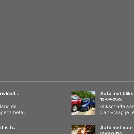
nvloed...
Auto met bliks
12-04-2026
rland de
Blikschade aan
gens beta...
Dan vraag je je
 is h...
Auto met vuur
01-01-2026