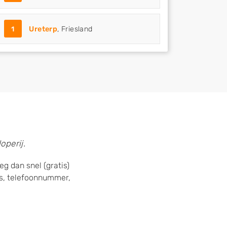
1
Ureterp
, Friesland
operij.
g dan snel (gratis)
s, telefoonnummer,