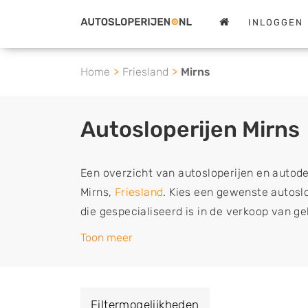
INLOGGEN
Home
Friesland
Mirns
Autosloperijen Mirns
Een overzicht van autosloperijen en autod
Mirns,
Friesland
. Kies een gewenste autoslop
die gespecialiseerd is in de verkoop van g
sloopauto onderdelen of in de inkoop van s
Toon meer
tweedehands auto's (ook zonder apk keuring
vrachtwagen, motor of brommobiel snel e
een demontagebedrijf in de buurt, deze ze
Filtermogelijkheden
of deze liever laten ophalen op een locatie