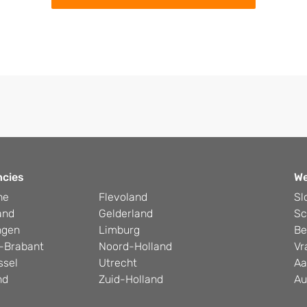
ncies
W
he
Flevoland
Sl
and
Gelderland
Sc
ngen
Limburg
Be
-Brabant
Noord-Holland
Vr
ssel
Utrecht
Aa
nd
Zuid-Holland
Au