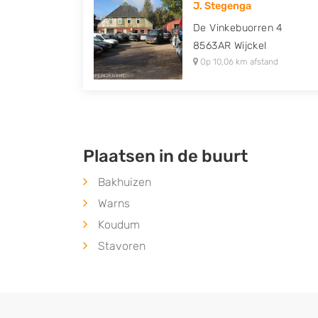
J. Stegenga
Peugeot, Porsche, Renault, Seat, Skoda, Suz
De Vinkebuorren 4
Volkswagen en Volvo.
8563AR
Wijckel
Op 10,06 km afstand
Plaatsen in de buurt
Bakhuizen
Warns
Koudum
Stavoren