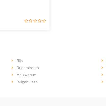
uki, Tesla, Toyota,
Rijs
Oudemirdum
Molkwerum
Ruigahuizen