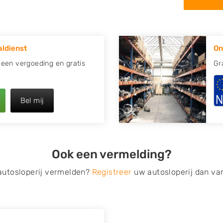
in de omgeving van Mirns en
apotte auto.
ldienst
On
re plaats of regio? U vindt
zoeken
naar een sloop met
jd een vergoeding en gratis
Gr
opauto te verkopen en op te
Bel mij
 van Autosloperijen.nl. Wij
Neem telefonisch contact op
ct een tweedehands auto
Ook een vermelding?
de Onderdelenlijn! Vul uw
 autosloperij vermelden?
Registreer
uw autosloperij dan va
s van eigenlijk alle merken,
roën, Dacia, Fiat, Ford,
 Mitsubishi, Nissan, Opel,