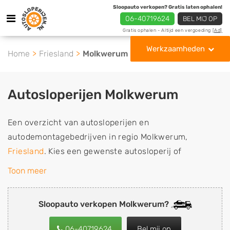
Sloopauto verkopen? Gratis laten ophalen!
06-40719624
BEL MIJ OP
Gratis ophalen - Altijd een vergoeding
[Ad]
Werkzaamheden
Home
Friesland
Molkwerum
Autosloperijen Molkwerum
Een overzicht van autosloperijen en
autodemontagebedrijven in regio Molkwerum,
Friesland
. Kies een gewenste autosloperij of
autosloop uit de lijst die gespecialiseerd is in de
Toon meer
verkoop van gebruikte, tweedehands en sloopauto
onderdelen of in de inkoop van sloopauto's,
Sloopauto verkopen Molkwerum?
schadeauto's en tweedehands auto's (ook zonder apk
keuring). Wilt u uw auto, camper, vrachtwagen, motor
06-40719624
Bel mij op