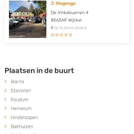
J. Stegenga
De Vinkebuorren 4
8563AR
Wijckel
Op 14,30 km afstand
Plaatsen in de buurt
Warns
Stavoren
Koudum
Hemelum
Hindeloopen
Bakhuizen