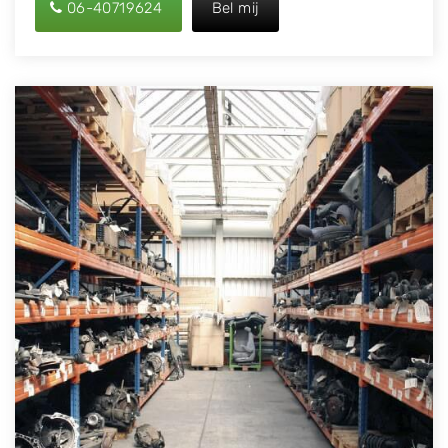
06-40719624
Bel mij