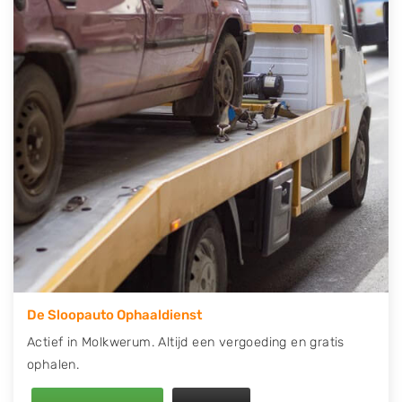
contact op of maak een terugbelafspraak. Wilt u
direct een tweedehands auto onderdelen offerte
aanvragen? Dat kan via de Onderdelenlijn! Vul uw
kenteken in en druk op verzenden.
Wij kunnen u helpen met de inkoop van auto's van
eigenlijk alle merken, zoals Alfa Romeo, Audi, BMW,
Chevrolet, Citroën, Dacia, Fiat, Ford, Honda, Hyundai,
Kia, Mazda, Mercedes Benz, Mitsubishi, Nissan, Opel,
Peugeot, Porsche, Renault, Seat, Skoda, Suzuki, Tesla,
Toyota, Volkswagen en Volvo.
De Sloopauto Ophaaldienst
Actief in Molkwerum. Altijd een vergoeding en gratis
ophalen.