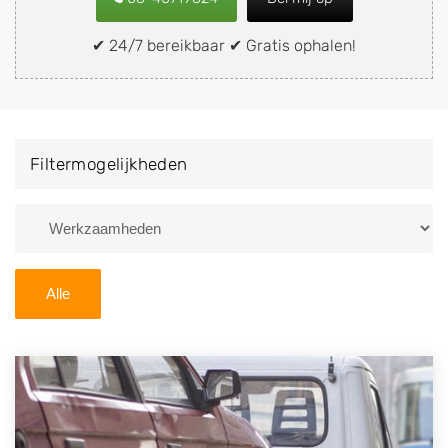
of brommobiel snel en eenvoudig verkopen aan een
demontagebedrijf in de buurt, deze zelf wegbrengen
✔ 24/7 bereikbaar ✔ Gratis ophalen!
naar de sloop of deze liever laten ophalen op een
locatie naar keuze? Kies dan voor een
autodemontagebedrijf of autosloperij in de omgeving
van Molkwerum en ontvang een vergoeding voor uw
Filtermogelijkheden
oude of kapotte auto.
Zoekt u liever naar een sloperij in een andere plaats of
regio? U vindt hier alle bedrijven in
Friesland
. U kunt
ook
zoeken
naar een sloop met behulp van uw
Alle
postcode.
U kunt er ook voor kiezen om direct uw sloopauto te
verkopen en op te laten halen door de Sloopauto
Ophaaldienst van Autosloperijen.nl. Wij kunnen uw
auto gratis ophalen in Molkwerum
. Neem telefonisch