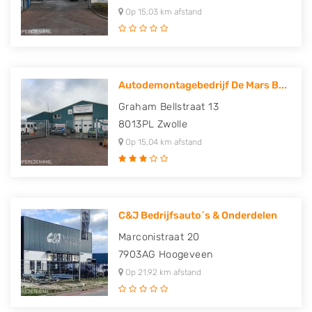
Op 15,03 km afstand
Autodemontagebedrijf De Mars B...
Graham Bellstraat 13
8013PL
Zwolle
Op 15,04 km afstand
C&J Bedrijfsauto´s & Onderdelen
Marconistraat 20
7903AG
Hoogeveen
Op 21,92 km afstand