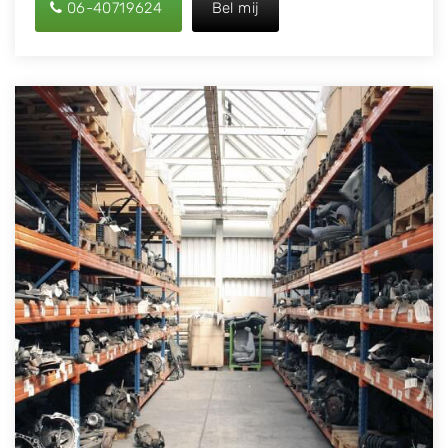
06-40719624
Bel mij