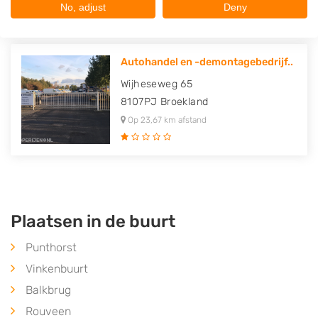
No, adjust
Deny
Autohandel en -demontagebedrijf..
Wijheseweg 65
8107PJ
Broekland
Op 23,67 km afstand
Plaatsen in de buurt
Punthorst
Vinkenbuurt
Balkbrug
Rouveen