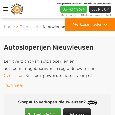
Sloopauto verkopen? Gratis laten ophalen!
06-40719624
BEL MIJ OP
Gratis ophalen - Altijd een vergoeding
[Ad]
Werkzaamheden
Home
Overijssel
Nieuwleusen
Autosloperijen Nieuwleusen
Een overzicht van autosloperijen en
autodemontagebedrijven in regio Nieuwleusen,
Overijssel
. Kies een gewenste autosloperij of
autosloop uit de lijst die gespecialiseerd is in de
Toon meer
verkoop van gebruikte, tweedehands en sloopauto
onderdelen of in de inkoop van sloopauto's,
Sloopauto verkopen Nieuwleusen?
schadeauto's en tweedehands auto's (ook zonder apk
keuring). Wilt u uw auto, camper, vrachtwagen, motor
06-40719624
Bel mij op