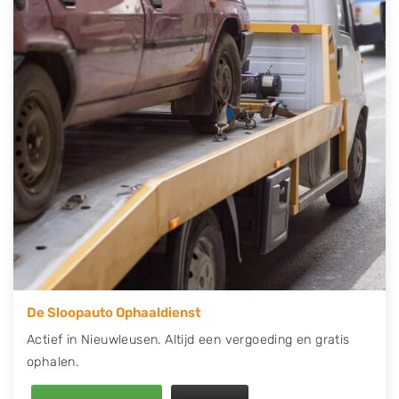
telefonisch contact op of maak een terugbelafspraak.
Wilt u direct een tweedehands auto onderdelen
offerte aanvragen? Dat kan via de Onderdelenlijn! Vul
uw kenteken in en druk op verzenden.
Wij kunnen u helpen met de inkoop van auto's van
eigenlijk alle merken, zoals Alfa Romeo, Audi, BMW,
Chevrolet, Citroën, Dacia, Fiat, Ford, Honda, Hyundai,
Kia, Mazda, Mercedes Benz, Mitsubishi, Nissan, Opel,
Peugeot, Porsche, Renault, Seat, Skoda, Suzuki, Tesla,
Toyota, Volkswagen en Volvo.
De Sloopauto Ophaaldienst
Actief in Nieuwleusen. Altijd een vergoeding en gratis
ophalen.