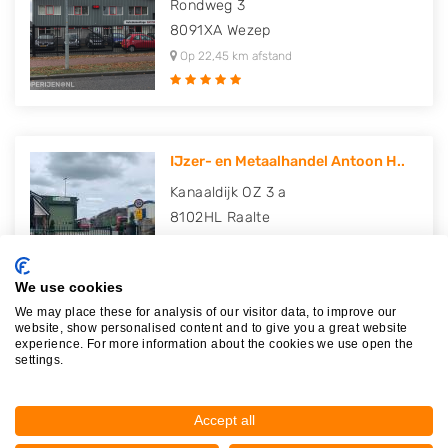
Rondweg 3
8091XA
Wezep
Op 22,45 km afstand
IJzer- en Metaalhandel Antoon H..
Kanaaldijk OZ 3 a
8102HL
Raalte
Op 22,95 km afstand
We use cookies
We may place these for analysis of our visitor data, to improve our
website, show personalised content and to give you a great website
experience. For more information about the cookies we use open the
Autodemontage Hoogeveen
settings.
Fokkerstraat 29
7903AT
Hoogeveen
Accept all
Op 23,08 km afstand