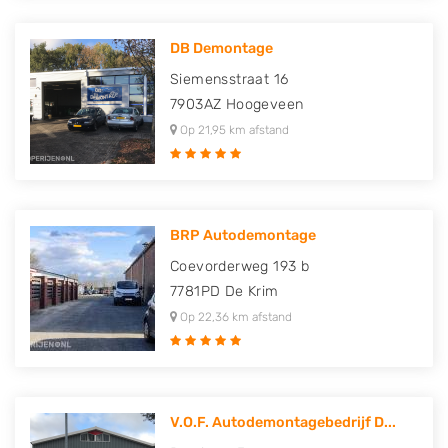
DB Demontage
Siemensstraat 16
7903AZ
Hoogeveen
Op 21,95 km afstand
BRP Autodemontage
Coevorderweg 193 b
7781PD
De Krim
Op 22,36 km afstand
V.O.F. Autodemontagebedrijf D...