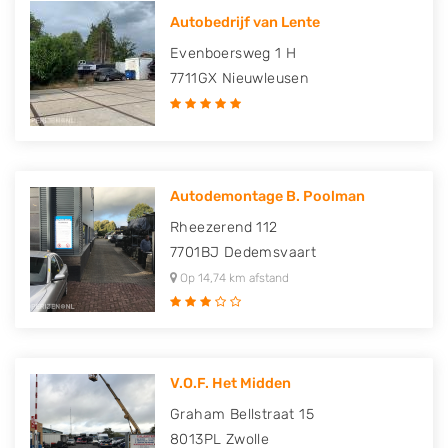
Autobedrijf van Lente
Evenboersweg 1 H
7711GX
Nieuwleusen
Autodemontage B. Poolman
Rheezerend 112
7701BJ
Dedemsvaart
Op 14,74 km afstand
V.O.F. Het Midden
Graham Bellstraat 15
8013PL
Zwolle