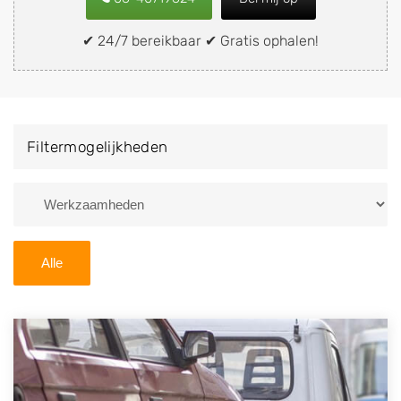
of brommobiel snel en eenvoudig verkopen aan een
demontagebedrijf in de buurt, deze zelf wegbrengen
✔ 24/7 bereikbaar ✔ Gratis ophalen!
naar de sloop of deze liever laten ophalen op een
locatie naar keuze? Kies dan voor een
autodemontagebedrijf of autosloperij in de omgeving
van Nieuwleusen en ontvang een vergoeding voor uw
Filtermogelijkheden
oude of kapotte auto.
Zoekt u liever naar een sloperij in een andere plaats of
regio? U vindt hier alle bedrijven in
Overijssel
. U kunt
ook
zoeken
naar een sloop met behulp van uw
Alle
postcode.
U kunt er ook voor kiezen om direct uw sloopauto te
verkopen en op te laten halen door de Sloopauto
Ophaaldienst van Autosloperijen.nl. Wij kunnen uw
auto gratis ophalen in Nieuwleusen
. Neem