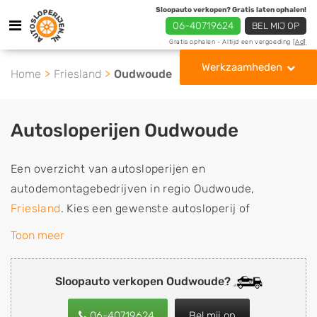
Sloopauto verkopen? Gratis laten ophalen!
06-40719624
BEL MIJ OP
Gratis ophalen - Altijd een vergoeding
[Ad]
Werkzaamheden
Home
Friesland
Oudwoude
Autosloperijen Oudwoude
Een overzicht van autosloperijen en
autodemontagebedrijven in regio Oudwoude,
Friesland
. Kies een gewenste autosloperij of
autosloop uit de lijst die gespecialiseerd is in de
Toon meer
verkoop van gebruikte, tweedehands en sloopauto
onderdelen of in de inkoop van sloopauto's,
Sloopauto verkopen Oudwoude?
schadeauto's en tweedehands auto's (ook zonder apk
keuring). Wilt u uw auto, camper, vrachtwagen, motor
06-40719624
Bel mij op