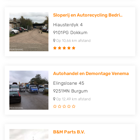
Sloperij en Autorecycling Bedri..
Hiausterdyk 4
9101PG
Dokkum
Op 10,66 km afstand
Autohandel en Demontage Venema
Elingsloane 45
9251MN
Burgum
Op 12,49 km afstand
B&M Parts B.V.