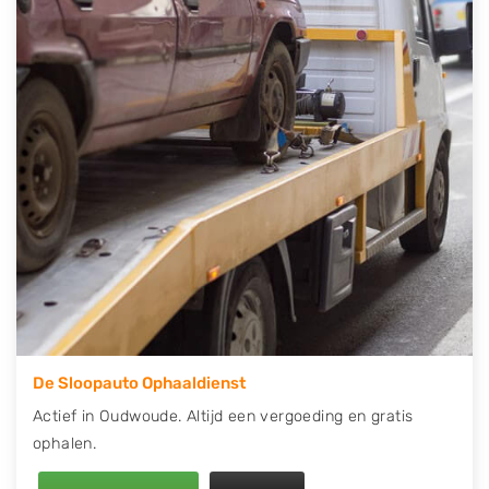
contact op of maak een terugbelafspraak. Wilt u
direct een tweedehands auto onderdelen offerte
aanvragen? Dat kan via de Onderdelenlijn! Vul uw
kenteken in en druk op verzenden.
Wij kunnen u helpen met de inkoop van auto's van
eigenlijk alle merken, zoals Alfa Romeo, Audi, BMW,
Chevrolet, Citroën, Dacia, Fiat, Ford, Honda, Hyundai,
Kia, Mazda, Mercedes Benz, Mitsubishi, Nissan, Opel,
Peugeot, Porsche, Renault, Seat, Skoda, Suzuki, Tesla,
Toyota, Volkswagen en Volvo.
De Sloopauto Ophaaldienst
Actief in Oudwoude. Altijd een vergoeding en gratis
ophalen.