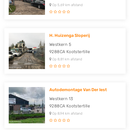
Op 5,69 km afstand
H. Huizenga Sloperij
Westkern 5
9288CA
Kootstertille
Op 8,81 km afstand
Autodemontage Van Der Iest
Westkern 13
9288CA
Kootstertille
Op 8,94 km afstand