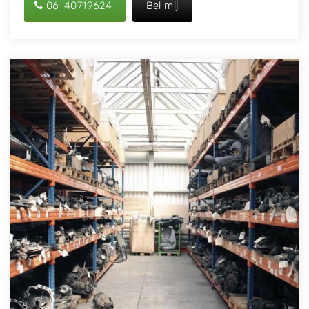
06-40719624
Bel mij