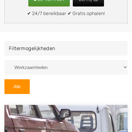
of brommobiel snel en eenvoudig verkopen aan een
demontagebedrijf in de buurt, deze zelf wegbrengen
✔ 24/7 bereikbaar ✔ Gratis ophalen!
naar de sloop of deze liever laten ophalen op een
locatie naar keuze? Kies dan voor een
autodemontagebedrijf of autosloperij in de omgeving
van Oudwoude en ontvang een vergoeding voor uw
Filtermogelijkheden
oude of kapotte auto.
Zoekt u liever naar een sloperij in een andere plaats of
regio? U vindt hier alle bedrijven in
Friesland
. U kunt
ook
zoeken
naar een sloop met behulp van uw
Alle
postcode.
U kunt er ook voor kiezen om direct uw sloopauto te
verkopen en op te laten halen door de Sloopauto
Ophaaldienst van Autosloperijen.nl. Wij kunnen uw
auto gratis ophalen in Oudwoude
. Neem telefonisch