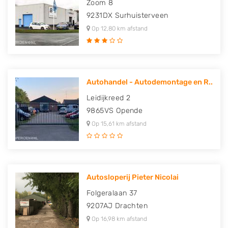
Zoom 8
9231DX
Surhuisterveen
Op 12,80 km afstand
Autohandel - Autodemontage en R..
Leidijkreed 2
9865VS
Opende
Op 15,61 km afstand
Autosloperij Pieter Nicolai
Folgeralaan 37
9207AJ
Drachten
Op 16,98 km afstand