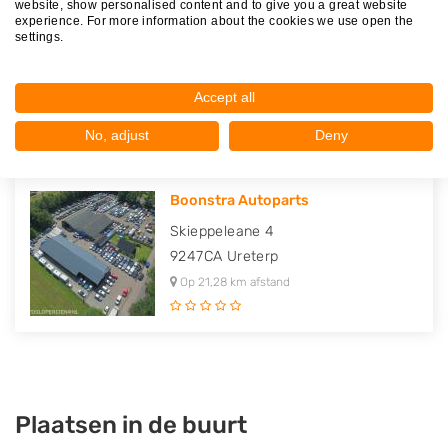
website, show personalised content and to give you a great website
Autodemontage & Bergingsbedrijf..
experience. For more information about the cookies we use open the
settings.
Jonkersweg 4
9364TD
Nuis
Op 20,27 km afstand
Accept all
No, adjust
Deny
Boonstra Autoparts
Skieppeleane 4
9247CA
Ureterp
Op 21,28 km afstand
Plaatsen in de buurt