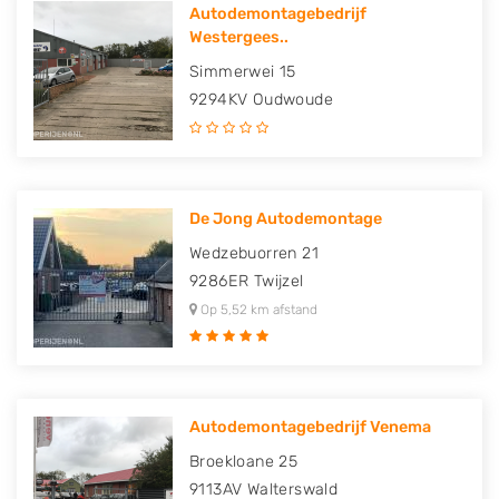
Autodemontagebedrijf
Westergees..
Simmerwei 15
9294KV
Oudwoude
De Jong Autodemontage
Wedzebuorren 21
9286ER
Twijzel
Op 5,52 km afstand
Autodemontagebedrijf Venema
Broekloane 25
9113AV
Walterswald