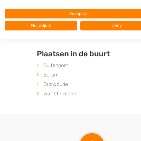
9745EM
Groningen
Op 21,07 km afstand
Accept all
No, adjust
Deny
Plaatsen in de buurt
Buitenpost
Burum
Oudwoude
Warfstermolen