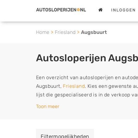
INLOGGEN
Home
Friesland
Augsbuurt
Autosloperijen Augs
Een overzicht van autosloperijen en autod
Augsbuurt,
Friesland
. Kies een gewenste au
lijst die gespecialiseerd is in de verkoop 
sloopauto onderdelen of in de inkoop van s
Toon meer
tweedehands auto's (ook zonder apk keuring
vrachtwagen, motor of brommobiel snel e
een demontagebedrijf in de buurt, deze ze
Filtermogelijkheden
of deze liever laten ophalen op een locatie