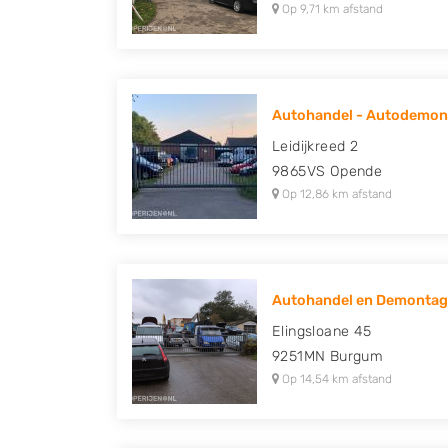
Op 9,71 km afstand
Autohandel - Autodemont
Leidijkreed 2
9865VS
Opende
Op 12,86 km afstand
Autohandel en Demonta
Elingsloane 45
9251MN
Burgum
Op 14,54 km afstand