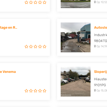
Op 10,12
age en R..
Autoslo
Industr
9804T
Op 14,19
ge Venema
Sloperij
Hiauste
9101PG
Op 15,0