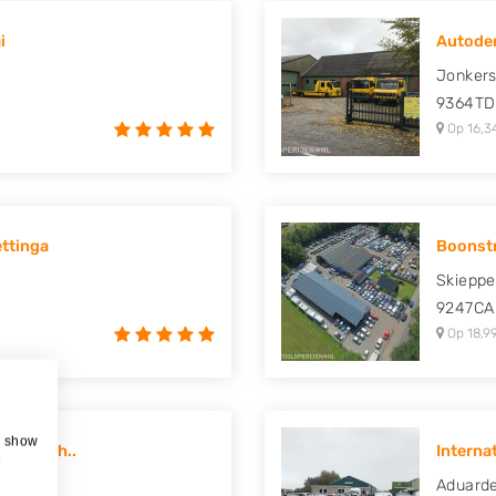
i
Autodem
Jonker
9364TD
Op 16,3
ttinga
Boonst
Skieppe
9247CA
Op 18,9
, show
 Hovingh..
Interna
e
3
Aduarde