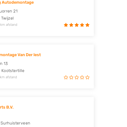
g Autodemontage
uorren 21
Twijzel
 km afstand
ontage Van Der Iest
n 13
A
Kootstertille
 km afstand
ts B.V.
Surhuisterveen