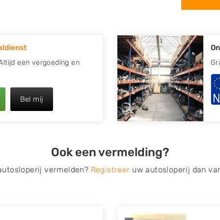
in de omgeving van
 uw oude of kapotte auto.
ldienst
On
re plaats of regio? U vindt
zoeken
naar een sloop met
 Altijd een vergoeding en
Gr
opauto te verkopen en op te
Bel mij
 van Autosloperijen.nl. Wij
urt
. Neem telefonisch
ilt u direct een
Ook een vermelding?
ragen? Dat kan via de
 op verzenden.
 autosloperij vermelden?
Registreer
uw autosloperij dan va
s van eigenlijk alle merken,
roën, Dacia, Fiat, Ford,
 Mitsubishi, Nissan, Opel,