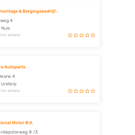
ontage & Bergingsbedrijf..
sweg 4
Nuis
4 km afstand
ra Autoparts
leane 4
Ureterp
9 km afstand
tional Motor B.V.
rdiepsterweg 8 /3