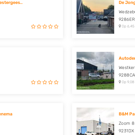
stergees..
De Jon
uki, Tesla, Toyota,
Wedzeb
9286ER
Op 6,45
Autodem
Westker
9288C
Op 9,08
Venema
B&M Par
Zoom 8
9231DX