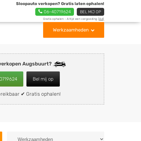
Sloopauto verkopen? Gratis laten ophalen!
06-40719624
BEL MIJ OP
Gratis ophalen - Altijd een vergoeding
[Ad]
Werkzaamheden
 verkopen Augsbuurt?
0719624
Bel mij op
reikbaar ✔ Gratis ophalen!