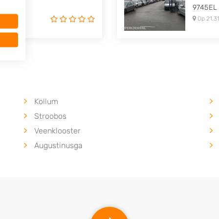
9745EL
Op 21,31
Kollum
Stroobos
Veenklooster
Augustinusga