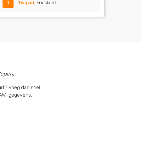
1
Twijzel
, Friesland
operij.
urt? Voeg dan snel
 NAW-gegevens,