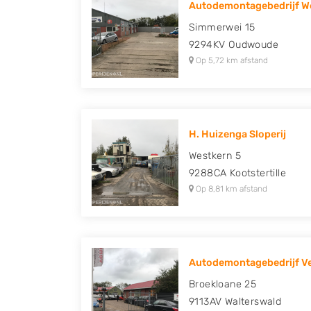
Autodemontagebedrijf We
Peugeot, Porsche, Renault, Seat, Skoda, Suz
Simmerwei 15
Volkswagen en Volvo.
9294KV
Oudwoude
Op 5,72 km afstand
H. Huizenga Sloperij
Westkern 5
9288CA
Kootstertille
Op 8,81 km afstand
Autodemontagebedrijf 
Broekloane 25
9113AV
Walterswald