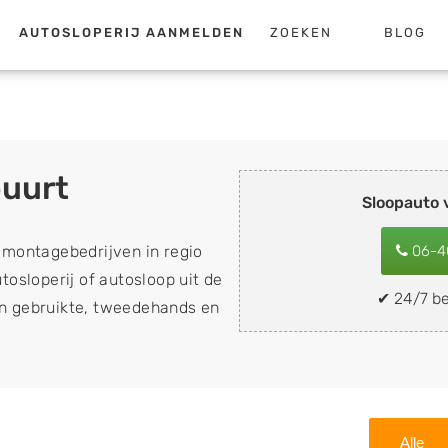
AUTOSLOPERIJ AANMELDEN
ZOEKEN
BLOG
buurt
Sloopauto
emontagebedrijven in regio
06-4
tosloperij of autosloop uit de
✔ 24/7 be
van gebruikte, tweedehands en
loopauto's, schadeauto's en
). Wilt u uw auto, camper,
n eenvoudig verkopen aan
lf wegbrengen naar de sloop
Alle
 naar keuze? Kies dan voor