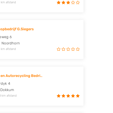
 km afstand
opbedrijf G.Siegers
ieweg 6
G
Noordhorn
 km afstand
 en Autorecycling Bedri..
rdyk 4
Dokkum
8 km afstand