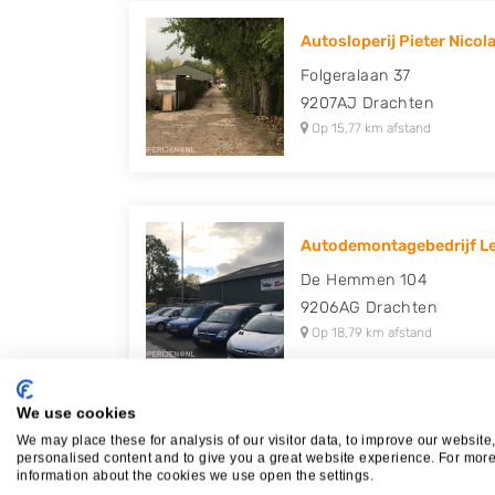
Autosloperij Pieter Nicola
Folgeralaan 37
9207AJ
Drachten
Op 15,77 km afstand
Autodemontagebedrijf Le
De Hemmen 104
9206AG
Drachten
Op 18,79 km afstand
We use cookies
We may place these for analysis of our visitor data, to improve our website
Autodemontagebedrijf E.
personalised content and to give you a great website experience. For mor
information about the cookies we use open the settings.
Aduarderdiepsterweg 14 