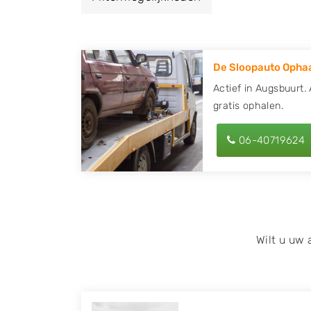
een autodemontagebedrijf of autosloperij 
Augsbuurt en ontvang een vergoeding voor
De Sloopauto Ophaa
Zoekt u liever naar een sloperij in een ande
hier alle bedrijven in
Friesland
. U kunt ook
Actief in Augsbuurt.
gratis ophalen.
behulp van uw postcode.
U kunt er ook voor kiezen om direct uw slo
06-40719624
laten halen door de Sloopauto Ophaaldienst
kunnen uw
auto gratis ophalen in Augsbu
contact op of maak een terugbelafspraak. W
tweedehands auto onderdelen offerte aanv
Onderdelenlijn! Vul uw kenteken in en druk
Wilt u uw
Wij kunnen u helpen met de inkoop van auto'
zoals Alfa Romeo, Audi, BMW, Chevrolet, Cit
Honda, Hyundai, Kia, Mazda, Mercedes Benz,