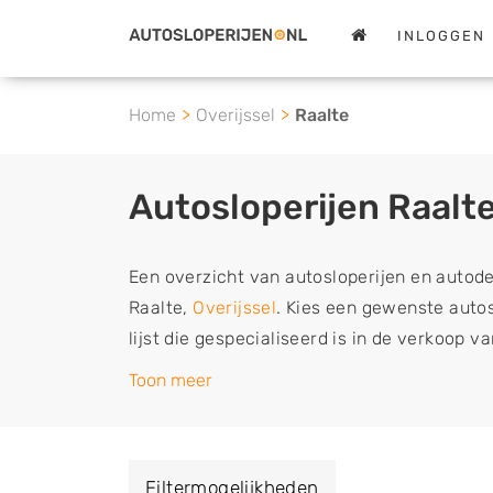
INLOGGEN
Home
Overijssel
Raalte
Autosloperijen Raalt
Een overzicht van autosloperijen en autod
Raalte,
Overijssel
. Kies een gewenste autos
lijst die gespecialiseerd is in de verkoop 
sloopauto onderdelen of in de inkoop van s
Toon meer
tweedehands auto's (ook zonder apk keuring
vrachtwagen, motor of brommobiel snel e
een demontagebedrijf in de buurt, deze ze
Filtermogelijkheden
of deze liever laten ophalen op een locatie