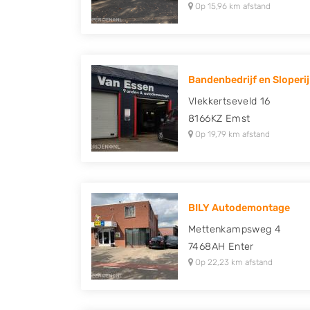
Op 15,96 km afstand
Bandenbedrijf en Sloperij 
Vlekkertseveld 16
8166KZ
Emst
Op 19,79 km afstand
BILY Autodemontage
Mettenkampsweg 4
7468AH
Enter
Op 22,23 km afstand