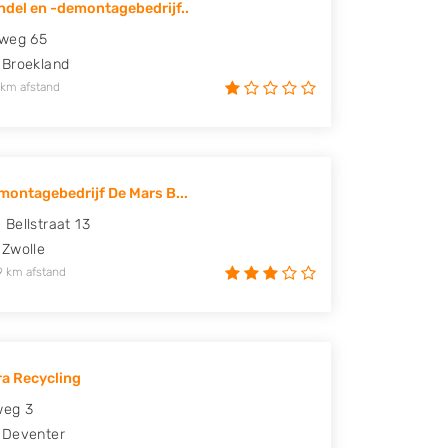
del en -demontagebedrijf..
eweg 65
Broekland
 km afstand
ontagebedrijf De Mars B...
Bellstraat 13
Zwolle
9 km afstand
a Recycling
weg 3
Deventer