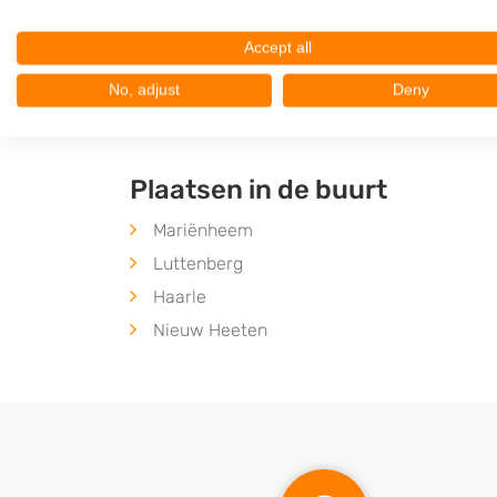
7602CX
Almelo
Op 24,40 km afstand
Accept all
No, adjust
Deny
Plaatsen in de buurt
Mariënheem
Luttenberg
Haarle
Nieuw Heeten