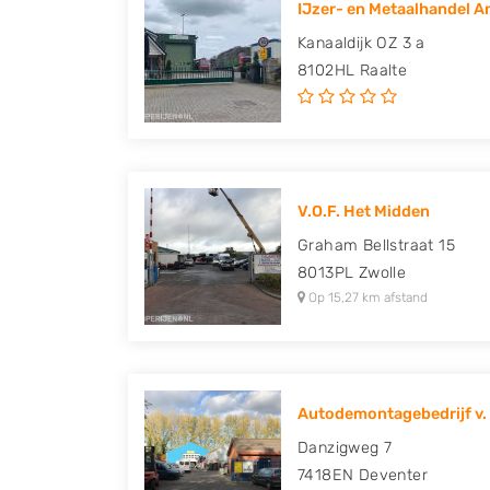
IJzer- en Metaalhandel A
Peugeot, Porsche, Renault, Seat, Skoda, Suz
Kanaaldijk OZ 3 a
Volkswagen en Volvo.
8102HL
Raalte
V.O.F. Het Midden
Graham Bellstraat 15
8013PL
Zwolle
Op 15,27 km afstand
Autodemontagebedrijf v. 
Danzigweg 7
7418EN
Deventer