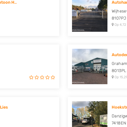
ntoon H..
Autohan
uki, Tesla, Toyota,
Wijhes
8107PJ
Op 4,72
Autodem
Graham 
8013PL
Op 15,2
Lies
Hoekstr
Danzig
7418EN