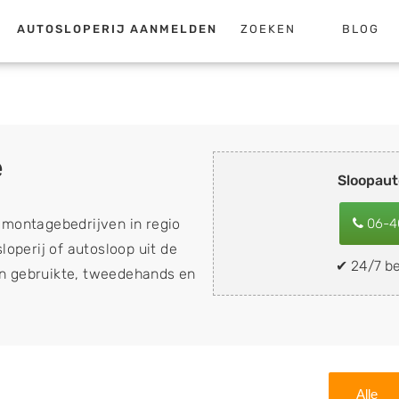
AUTOSLOPERIJ AANMELDEN
ZOEKEN
BLOG
e
Sloopaut
emontagebedrijven in regio
06-4
loperij of autosloop uit de
✔ 24/7 be
van gebruikte, tweedehands en
loopauto's, schadeauto's en
). Wilt u uw auto, camper,
n eenvoudig verkopen aan
lf wegbrengen naar de sloop
Alle
 naar keuze? Kies dan voor