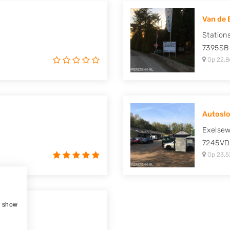
Van de 
Station
7395SB
Op 22,8
Autoslo
Exelse
7245VD
Op 23,5
, show
 E. E..
e