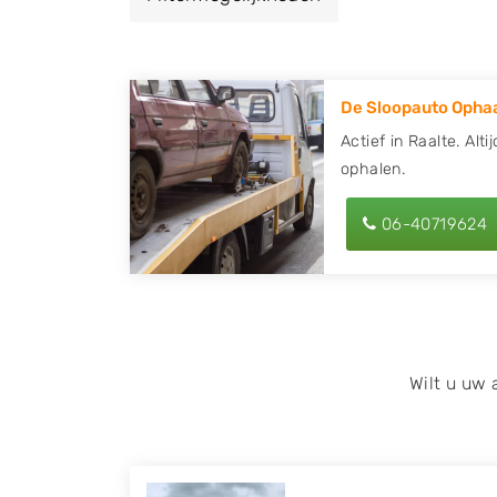
een autodemontagebedrijf of autosloperij 
ontvang een vergoeding voor uw oude of k
De Sloopauto Ophaa
Zoekt u liever naar een sloperij in een ande
hier alle bedrijven in
Overijssel
. U kunt ook
Actief in Raalte. Alt
ophalen.
behulp van uw postcode.
U kunt er ook voor kiezen om direct uw slo
06-40719624
laten halen door de Sloopauto Ophaaldienst
kunnen uw
auto gratis ophalen in Raalte
.
of maak een terugbelafspraak. Wilt u dire
onderdelen offerte aanvragen? Dat kan via 
kenteken in en druk op verzenden.
Wilt u uw
Wij kunnen u helpen met de inkoop van auto'
zoals Alfa Romeo, Audi, BMW, Chevrolet, Cit
Honda, Hyundai, Kia, Mazda, Mercedes Benz,