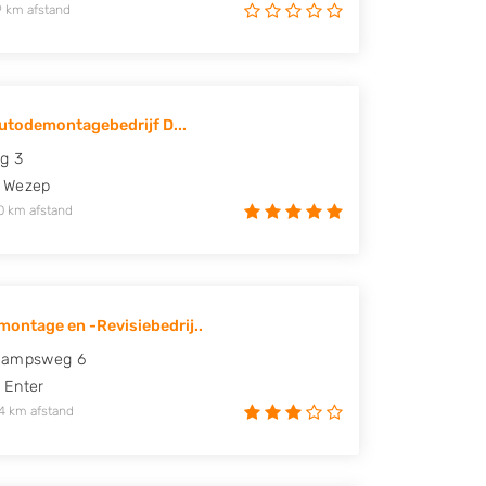
9 km afstand
Autodemontagebedrijf D...
g 3
Wezep
0 km afstand
ontage en -Revisiebedrij..
kampsweg 6
Enter
4 km afstand