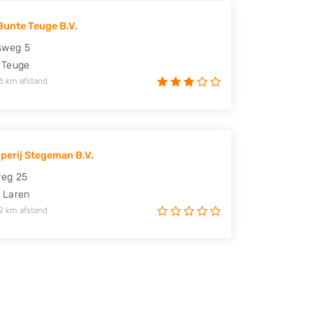
Bunte Teuge B.V.
sweg 5
Teuge
6 km afstand
perij Stegeman B.V.
weg 25
Laren
2 km afstand