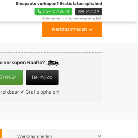
Sloopauto verkopen? Gratis laten ophalen!
06-40719624
BEL MIJ OP
Gratis ophalen - Altijd een vergoeding
[Ad]
Werkzaamheden
o verkopen Raalte?
0719624
Bel mij op
reikbaar ✔ Gratis ophalen!