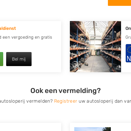
in de omgeving van Raalte en
apotte auto.
ldienst
On
re plaats of regio? U vindt
zoeken
naar een sloop met
ijd een vergoeding en gratis
Gr
opauto te verkopen en op te
Bel mij
 van Autosloperijen.nl. Wij
 Neem telefonisch contact op
ct een tweedehands auto
Ook een vermelding?
de Onderdelenlijn! Vul uw
 autosloperij vermelden?
Registreer
uw autosloperij dan va
s van eigenlijk alle merken,
roën, Dacia, Fiat, Ford,
 Mitsubishi, Nissan, Opel,