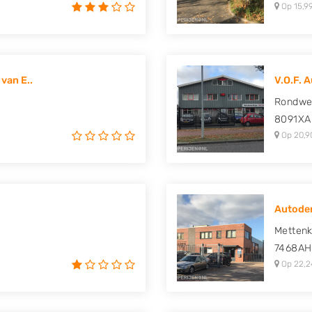
Op 15,9
van E..
V.O.F. 
Rondwe
8091XA
Op 20,9
Autodem
Metten
7468AH
Op 22,2