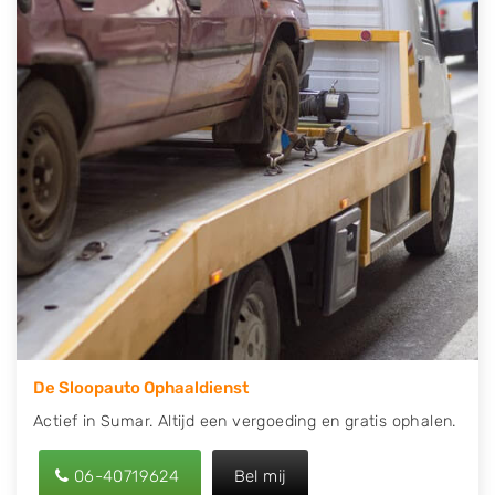
contact op of maak een terugbelafspraak. Wilt u
direct een tweedehands auto onderdelen offerte
aanvragen? Dat kan via de Onderdelenlijn! Vul uw
kenteken in en druk op verzenden.
Wij kunnen u helpen met de inkoop van auto's van
eigenlijk alle merken, zoals Alfa Romeo, Audi, BMW,
Chevrolet, Citroën, Dacia, Fiat, Ford, Honda, Hyundai,
Kia, Mazda, Mercedes Benz, Mitsubishi, Nissan, Opel,
Peugeot, Porsche, Renault, Seat, Skoda, Suzuki, Tesla,
Toyota, Volkswagen en Volvo.
De Sloopauto Ophaaldienst
Actief in Sumar. Altijd een vergoeding en gratis ophalen.
06-40719624
Bel mij