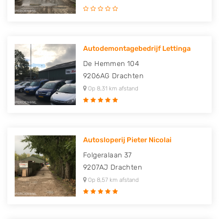
Autodemontagebedrijf Lettinga
De Hemmen 104
9206AG
Drachten
Op 8,31 km afstand
Autosloperij Pieter Nicolai
Folgeralaan 37
9207AJ
Drachten
Op 8,57 km afstand