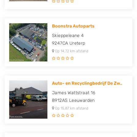
Boonstra Autoparts
Skieppeleane 4
9247CA
Ureterp
Op 14,72 km afstand
Auto- en Recyclingbedrijf De Zw..
James Wattstraat 16
8912AS
Leeuwarden
Op 15,87 km afstand