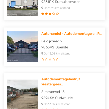
9231DX
Surhuisterveen
Op 11,95 km afstand
Autohandel - Autodemontage en R..
Leidijkreed 2
9865VS
Opende
Op 13,08 km afstand
Autodemontagebedrijf
Westergees..
Simmerwei 15
9294KV
Oudwoude
Op 13,09 km afstand