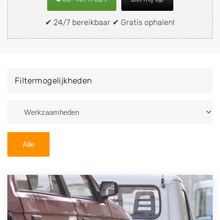
snel en eenvoudig verkopen aan een
demontagebedrijf in de buurt, deze zelf wegbrengen
✔ 24/7 bereikbaar ✔ Gratis ophalen!
naar de sloop of deze liever laten ophalen op een
locatie naar keuze? Kies dan voor een
autodemontagebedrijf of autosloperij in de omgeving
van Sumar en ontvang een vergoeding voor uw oude
Filtermogelijkheden
of kapotte auto.
Zoekt u liever naar een sloperij in een andere plaats of
regio? U vindt hier alle bedrijven in
Friesland
. U kunt
ook
zoeken
naar een sloop met behulp van uw
Alle
postcode.
U kunt er ook voor kiezen om direct uw sloopauto te
verkopen en op te laten halen door de Sloopauto
Ophaaldienst van Autosloperijen.nl. Wij kunnen uw
auto gratis ophalen in Sumar
. Neem telefonisch