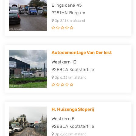
Elingsloane 45
9251MN
Burgum
Op 3,11 km afstand
Autodemontage Van Der Iest
Westkern 13
9288CA
Kootstertille
Op 6,33 km afstand
H. Huizenga Sloperij
Westkern 5
9288CA
Kootstertille
Op 6,66 km afstand