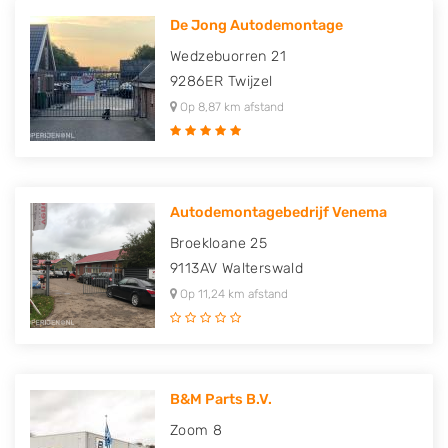
De Jong Autodemontage
Wedzebuorren 21
9286ER
Twijzel
Op 8,87 km afstand
Autodemontagebedrijf Venema
Broekloane 25
9113AV
Walterswald
Op 11,24 km afstand
B&M Parts B.V.
Zoom 8