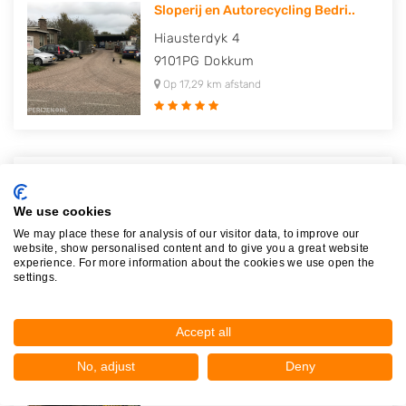
Sloperij en Autorecycling Bedri..
Hiausterdyk 4
9101PG
Dokkum
Op 17,29 km afstand
Hunterparts
Badweg 36
We use cookies
8401BL
Gorredijk
We may place these for analysis of our visitor data, to improve our
website, show personalised content and to give you a great website
Op 19,63 km afstand
experience. For more information about the cookies we use open the
settings.
Accept all
Autodemontage & Bergingsbedrijf..
No, adjust
Deny
Jonkersweg 4
9364TD
Nuis