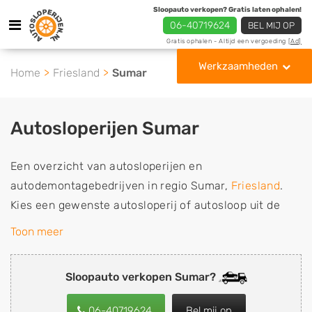
Sloopauto verkopen? Gratis laten ophalen!
06-40719624
BEL MIJ OP
Gratis ophalen - Altijd een vergoeding
[Ad]
Werkzaamheden
Home
Friesland
Sumar
Autosloperijen Sumar
Een overzicht van autosloperijen en
autodemontagebedrijven in regio Sumar,
Friesland
.
Kies een gewenste autosloperij of autosloop uit de
lijst die gespecialiseerd is in de verkoop van
Toon meer
gebruikte, tweedehands en sloopauto onderdelen of in
de inkoop van sloopauto's, schadeauto's en
Sloopauto verkopen Sumar?
tweedehands auto's (ook zonder apk keuring). Wilt u
uw auto, camper, vrachtwagen, motor of brommobiel
06-40719624
Bel mij op