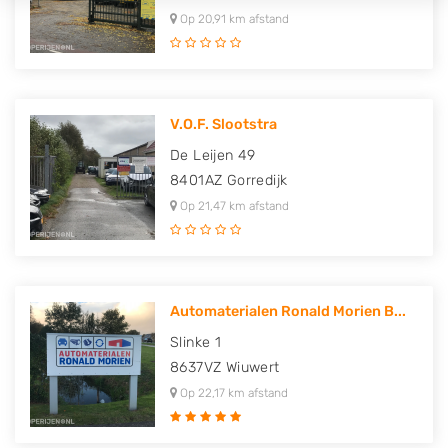
Op 20,91 km afstand
V.O.F. Slootstra
De Leijen 49
8401AZ
Gorredijk
Op 21,47 km afstand
Automaterialen Ronald Morien B...
Slinke 1
8637VZ
Wiuwert
Op 22,17 km afstand