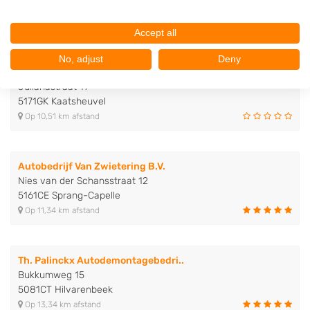
5281LV Boxtel
Op 10,45 km afstand
Accept all
No, adjust
Deny
Autobedrijf Eric de Kort B.V.
Julianastraat 19
5171GK Kaatsheuvel
Op 10,51 km afstand
Autobedrijf Van Zwietering B.V.
Nies van der Schansstraat 12
5161CE Sprang-Capelle
Op 11,34 km afstand
Th. Palinckx Autodemontagebedri..
Bukkumweg 15
5081CT Hilvarenbeek
Op 13,34 km afstand