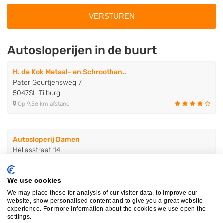
Autosloperijen in de buurt
H. de Kok Metaal- en Schroothan..
Pater Geurtjensweg 7
5047SL Tilburg
Op 9,56 km afstand
Autosloperij Damen
Hellasstraat 14
5047SK Tilburg
Op 9,56 km afstand
We use cookies
We may place these for analysis of our visitor data, to improve our
website, show personalised content and to give you a great website
J.G.A. van Lievenoogen B.V.
experience. For more information about the cookies we use open the
settings.
Heesterakker 4