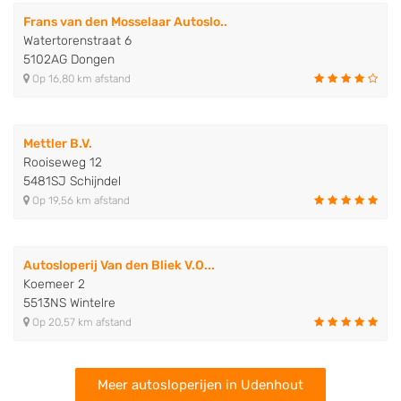
Frans van den Mosselaar Autoslo..
Watertorenstraat 6
5102AG Dongen
Op 16,80 km afstand
Mettler B.V.
Rooiseweg 12
5481SJ Schijndel
Op 19,56 km afstand
Autosloperij Van den Bliek V.O...
Koemeer 2
5513NS Wintelre
Op 20,57 km afstand
Meer autosloperijen in Udenhout