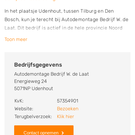
In het plaatsje Udenhout, tussen Tilburg en Den
Bosch, kun je terecht bij Autodemontage Bedrijf W. de
Laat. Dit bedrijf is actief in de hele provincie Noord
Brabant en soms ook daar buiten. Autodemontage
Toon meer
Bedrijf W. de Laat houdt zich bezig met de verkoop
van gebruikte auto onderdelen die afkomstig zijn van
gedemonteerde auto’s. Je kunt bij dit bedrijf terecht
Bedrijfsgegevens
voor het kopen va tweedehands onderdelen van
Autodemontage Bedrijf W. de Laat
allerlei merken en voor het verkopen van een
Energieweg 24
schadeauto of een sloopvoertuig. Hiervoor beschikt
5071NP Udenhout
de autosloperij over een eigen ophaaldienst, waarmee
KvK:
57354901
auto’s op locatie kunnen worden opgehaald. Je
Website:
Bezoeken
ontvangt van het bedrijf meestal een vergoeding en
Terugbelverzoek:
Klik hier
een vrijwaringsbewijs. De autosloop is bij de RDW
bekend als demontagebedrijf. Demontage gebeurt in
Contact opnemen