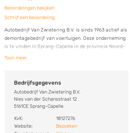
Beoordelingen bekijken
Schrijf een beoordeling
Autobedrijf Van Zwietering B.V. is sinds 1963 actief als
demontagebedrijf van voertuigen. Deze onderneming
is te vinden in Sprang-Capelle in de provincie Noord-
Brabant. Van daaruit is de autosloperij actief in de
Toon meer
omgeving. Autobedrijf Van Zwietering B.V. demonteert
auto’s met schade en sloopvoertuigen. Deze
gedemonteerde auto onderdelen worden zoveel
Bedrijfsgegevens
mogelijk klaargemaakt voor hergebruik en verkocht
Autobedrijf Van Zwietering B.V.
vanuit het ruime magazijn. Het demonteren vindt
Nies van der Schansstraat 12
plaats in de werkplaats van volgens strenge
5161CE Sprang-Capelle
richtlijnen. Deze richtlijnen zijn door ARN (Auto
KvK:
18127276
Recycling Nederland) opgesteld en hebben betrekking
Website:
Bezoeken
op het milieu. Daarom worden eerst alle schadelijke