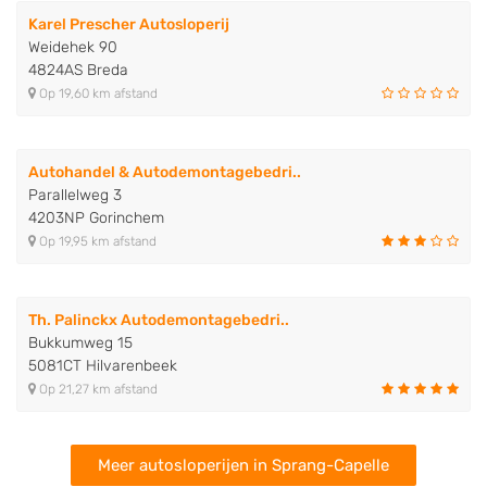
Karel Prescher Autosloperij
Weidehek 90
4824AS Breda
Op 19,60 km afstand
Autohandel & Autodemontagebedri..
Parallelweg 3
4203NP Gorinchem
Op 19,95 km afstand
Th. Palinckx Autodemontagebedri..
Bukkumweg 15
5081CT Hilvarenbeek
Op 21,27 km afstand
Meer autosloperijen in Sprang-Capelle