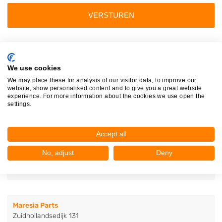
Autosloperijen in de buurt
We use cookies
Autobedrijf Eric de Kort B.V.
We may place these for analysis of our visitor data, to improve our
Julianastraat 19
website, show personalised content and to give you a great website
5171GK Kaatsheuvel
experience. For more information about the cookies we use open the
Op 0,97 km afstand
settings.
Accept all
Maresia Auto Recycling B.V.
Zuidhollandsedijk 135
No, adjust
Deny
5171TL Kaatsheuvel
Op 2,44 km afstand
Maresia Parts
Zuidhollandsedijk 131