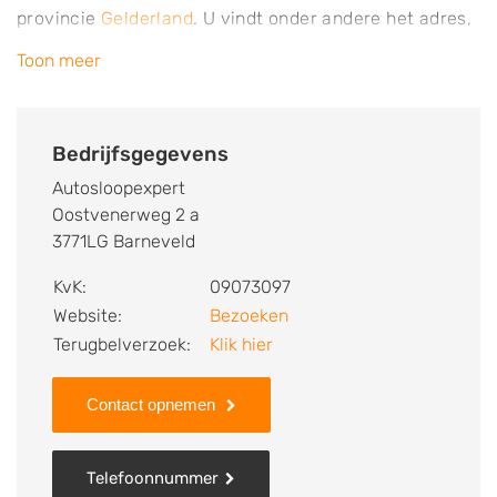
provincie
Gelderland
. U vindt onder andere het adres,
de plaats, het telefoonnummer, openingstijden en
Toon meer
andere contactgegevens. Daarnaast vindt u de
specialisaties van deze sloperij of autosloop. Zo weet
u welke werkzaamheden Autosloopexpert voor u kan
Bedrijfsgegevens
verzorgen. Ten slotte kunt een beoordeling of review
Autosloopexpert
achterlaten als u al ervaring hebt met deze
Oostvenerweg 2 a
autosloperij.
3771LG Barneveld
Zoekt u een ander bedrijf? Zoek dan in
Barneveld
.
KvK:
09073097
Website:
Bezoeken
Terugbelverzoek:
Klik hier
Contact opnemen
Telefoonnummer