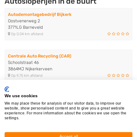
Autosloperijen in de buurt
Autodemontagebedrijf Bijkerk
Oostvenerweg 2
3771LG Barneveld
Op 0,04 km afstand
Centrale Auto Recycling (CAR)
Schoolstraat 46
3864MJ Nijkerkerveen
Op 9,75 km afstand
We use cookies
Autosloperij Pieper B.V.
We may place these for analysis of our visitor data, to improve our
Broekermolenweg 3
website, show personalised content and to give you a great website
3882MG Putten
experience. For more information about the cookies we use open the
Op 10,19 km afstand
settings.
Accept all