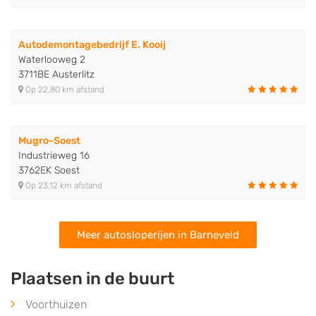
Autodemontagebedrijf E. Kooij
Waterlooweg 2
3711BE Austerlitz
Op 22,80 km afstand
Mugro-Soest
Industrieweg 16
3762EK Soest
Op 23,12 km afstand
Meer autosloperijen in Barneveld
Plaatsen in de buurt
Voorthuizen