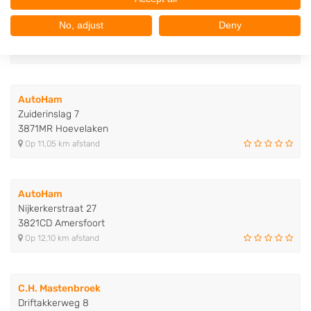
Gebr. van Weert
Van Dijkhuizenstraat 12
No, adjust
Deny
3864DV Nijkerkerveen
Op 10,59 km afstand
AutoHam
Zuiderinslag 7
3871MR Hoevelaken
Op 11,05 km afstand
AutoHam
Nijkerkerstraat 27
3821CD Amersfoort
Op 12,10 km afstand
C.H. Mastenbroek
Driftakkerweg 8