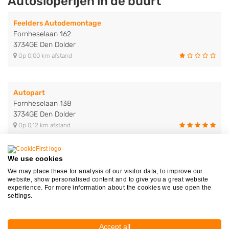
Autosloperijen in de buurt
Feelders Autodemontage
Fornheselaan 162
3734GE Den Dolder
Op 0,00 km afstand
Autopart
Fornheselaan 138
3734GE Den Dolder
Op 0,12 km afstand
We use cookies
G. Zwakhoven Autosloperij
We may place these for analysis of our visitor data, to improve our
Fornheselaan 140
website, show personalised content and to give you a great website
3734GE Den Dolder
experience. For more information about the cookies we use open the
Op 0,15 km afstand
settings.
Accept all