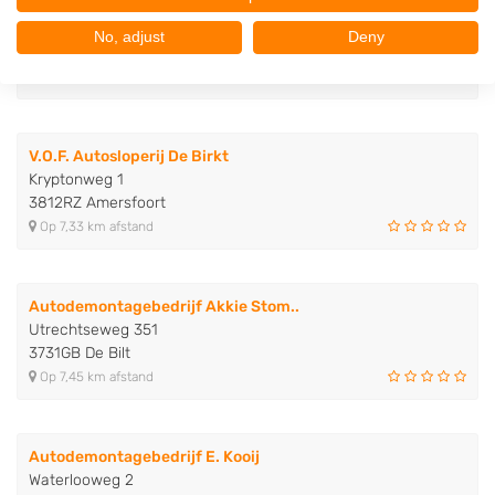
Mugro-Soest
Industrieweg 16
No, adjust
Deny
3762EK Soest
Op 4,60 km afstand
V.O.F. Autosloperij De Birkt
Kryptonweg 1
3812RZ Amersfoort
Op 7,33 km afstand
Autodemontagebedrijf Akkie Stom..
Utrechtseweg 351
3731GB De Bilt
Op 7,45 km afstand
Autodemontagebedrijf E. Kooij
Waterlooweg 2