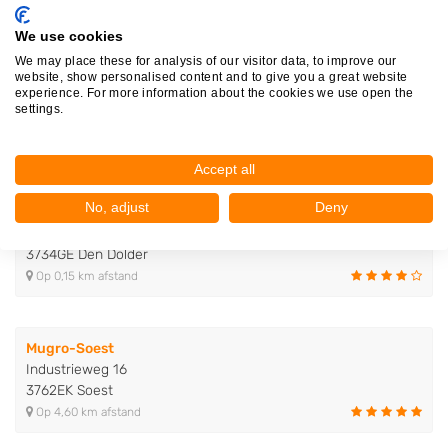
Op 0,00 km afstand
We use cookies
We may place these for analysis of our visitor data, to improve our
Autopart
website, show personalised content and to give you a great website
experience. For more information about the cookies we use open the
Fornheselaan 138
settings.
3734GE Den Dolder
Op 0,12 km afstand
Accept all
No, adjust
Deny
G. Zwakhoven Autosloperij
Fornheselaan 140
3734GE Den Dolder
Op 0,15 km afstand
Mugro-Soest
Industrieweg 16
3762EK Soest
Op 4,60 km afstand