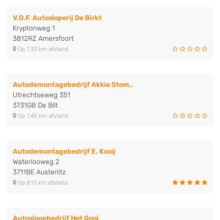
V.O.F. Autosloperij De Birkt
Kryptonweg 1
3812RZ Amersfoort
Op 7,33 km afstand
Autodemontagebedrijf Akkie Stom..
Utrechtseweg 351
3731GB De Bilt
Op 7,45 km afstand
Autodemontagebedrijf E. Kooij
Waterlooweg 2
3711BE Austerlitz
Op 8,13 km afstand
Autosloopbedrijf Het Gooi