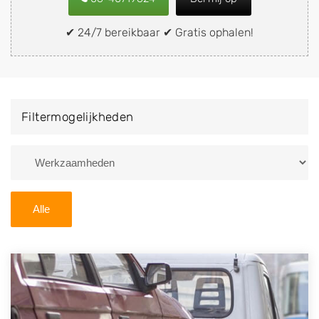
verkopen aan een demontagebedrijf in de buurt, deze
zelf wegbrengen naar de sloop of deze liever laten
✔ 24/7 bereikbaar ✔ Gratis ophalen!
ophalen op een locatie naar keuze? Kies dan voor een
autodemontagebedrijf of autosloperij in de omgeving
van Beilen en ontvang een vergoeding voor uw oude
of kapotte auto.
Filtermogelijkheden
Zoekt u liever naar een sloperij in een andere plaats of
regio? U vindt hier alle bedrijven in
Drenthe
. U kunt
ook
zoeken
naar een sloop met behulp van uw
postcode.
Alle
U kunt er ook voor kiezen om direct uw sloopauto te
verkopen en op te laten halen door de Sloopauto
Ophaaldienst van Autosloperijen.nl. Wij kunnen uw
auto gratis ophalen in Beilen
. Neem telefonisch
contact op of maak een terugbelafspraak. Wilt u