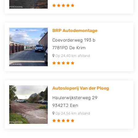
BRP Autodemontage
Coevorderweg 193 b
7781PD
De Krim
Op 24,40 km afstand
Autosloperij Van der Ploeg
Haulerwijksterweg 29
9342TJ
Een
Op 24,56 km afstand