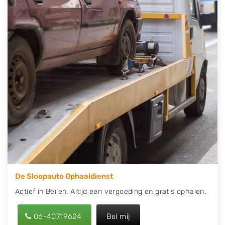
direct een tweedehands auto onderdelen offerte
aanvragen? Dat kan via de Onderdelenlijn! Vul uw
kenteken in en druk op verzenden.
Wij kunnen u helpen met de inkoop van auto's van
eigenlijk alle merken, zoals Alfa Romeo, Audi, BMW,
Chevrolet, Citroën, Dacia, Fiat, Ford, Honda, Hyundai,
Kia, Mazda, Mercedes Benz, Mitsubishi, Nissan, Opel,
Peugeot, Porsche, Renault, Seat, Skoda, Suzuki, Tesla,
Toyota, Volkswagen en Volvo.
De Sloopauto Ophaaldienst
Actief in Beilen. Altijd een vergoeding en gratis ophalen.
06-40719624
Bel mij