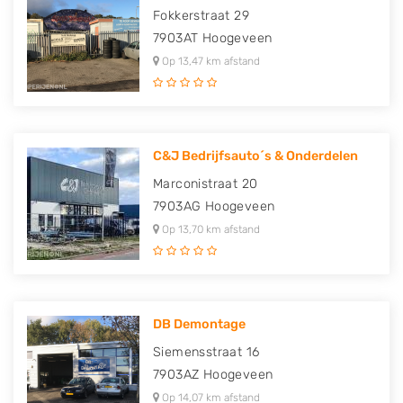
Fokkerstraat 29
7903AT
Hoogeveen
Op 13,47 km afstand
C&J Bedrijfsauto´s & Onderdelen
Marconistraat 20
7903AG
Hoogeveen
Op 13,70 km afstand
DB Demontage
Siemensstraat 16
7903AZ
Hoogeveen
Op 14,07 km afstand