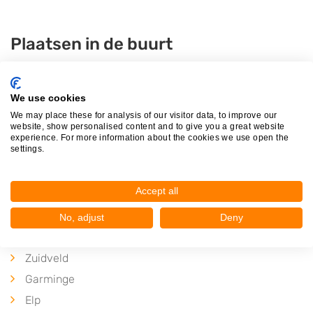
Plaatsen in de buurt
Hijken
Wijster
We use cookies
Zwiggelte
We may place these for analysis of our visitor data, to improve our
website, show personalised content and to give you a great website
Spier
experience. For more information about the cookies we use open the
settings.
Westerbork
Bruntinge
Accept all
Hooghalen
Oranje
No, adjust
Deny
Drijber
Zuidveld
Garminge
Elp