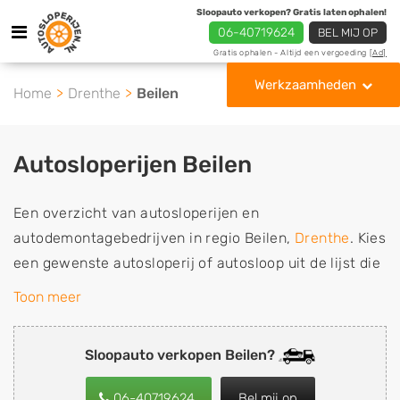
Sloopauto verkopen? Gratis laten ophalen!
06-40719624
BEL MIJ OP
Gratis ophalen - Altijd een vergoeding
[Ad]
Werkzaamheden
Home
Drenthe
Beilen
Autosloperijen Beilen
Een overzicht van autosloperijen en
autodemontagebedrijven in regio Beilen,
Drenthe
. Kies
een gewenste autosloperij of autosloop uit de lijst die
gespecialiseerd is in de verkoop van gebruikte,
Toon meer
tweedehands en sloopauto onderdelen of in de inkoop
van sloopauto's, schadeauto's en tweedehands auto's
Sloopauto verkopen Beilen?
(ook zonder apk keuring). Wilt u uw auto, camper,
vrachtwagen, motor of brommobiel snel en eenvoudig
06-40719624
Bel mij op