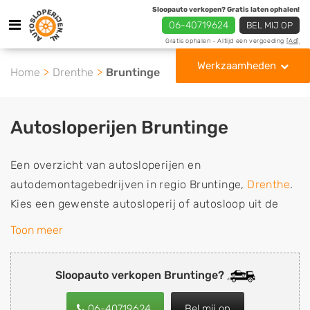
Sloopauto verkopen? Gratis laten ophalen!
06-40719624
BEL MIJ OP
Gratis ophalen - Altijd een vergoeding
[Ad]
Werkzaamheden
Home
Drenthe
Bruntinge
Autosloperijen Bruntinge
Een overzicht van autosloperijen en
autodemontagebedrijven in regio Bruntinge,
Drenthe
.
Kies een gewenste autosloperij of autosloop uit de
lijst die gespecialiseerd is in de verkoop van
Toon meer
gebruikte, tweedehands en sloopauto onderdelen of in
de inkoop van sloopauto's, schadeauto's en
Sloopauto verkopen Bruntinge?
tweedehands auto's (ook zonder apk keuring). Wilt u
uw auto, camper, vrachtwagen, motor of brommobiel
06-40719624
Bel mij op