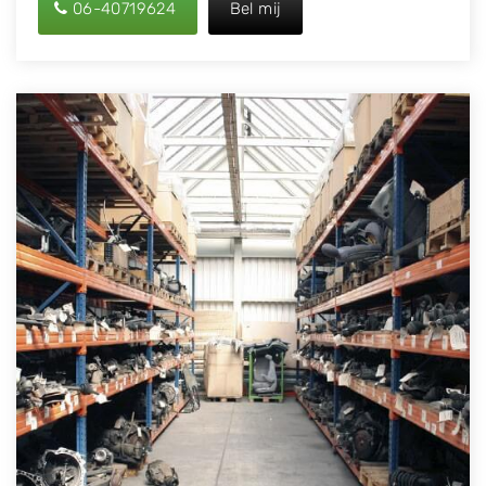
06-40719624
Bel mij