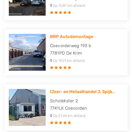
Op 10,87 km afstand
BRP Autodemontage
Coevorderweg 193 b
7781PD
De Krim
Op 19,01 km afstand
IJzer- en Metaalhandel J. Spijk..
Scholekster 2
7741LK
Coevorden
Op 21,44 km afstand