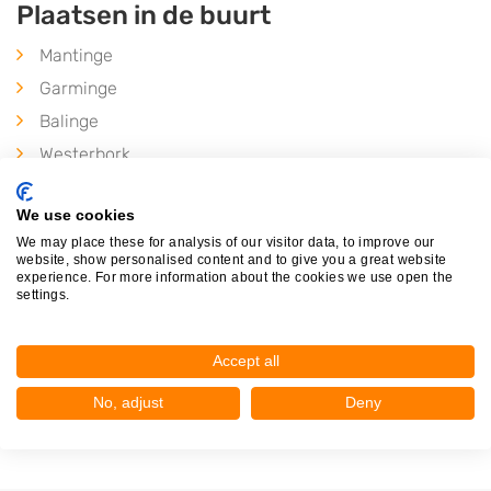
Plaatsen in de buurt
Mantinge
Garminge
Balinge
Westerbork
Drijber
We use cookies
Wijster
We may place these for analysis of our visitor data, to improve our
Witteveen
website, show personalised content and to give you a great website
experience. For more information about the cookies we use open the
Nieuw Balinge
settings.
Orvelte
Zwiggelte
Accept all
Zuidveld
No, adjust
Deny
Beilen