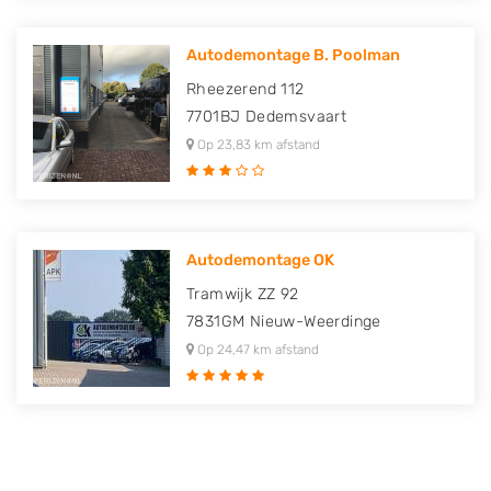
Autodemontage B. Poolman
Rheezerend 112
7701BJ
Dedemsvaart
Op 23,83 km afstand
Autodemontage OK
Tramwijk ZZ 92
7831GM
Nieuw-Weerdinge
Op 24,47 km afstand