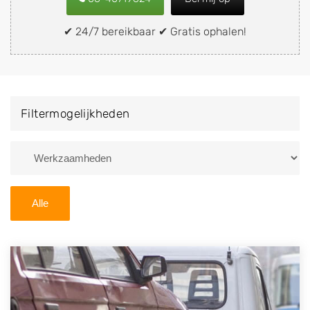
snel en eenvoudig verkopen aan een
demontagebedrijf in de buurt, deze zelf wegbrengen
✔ 24/7 bereikbaar ✔ Gratis ophalen!
naar de sloop of deze liever laten ophalen op een
locatie naar keuze? Kies dan voor een
autodemontagebedrijf of autosloperij in de omgeving
van Bruntinge en ontvang een vergoeding voor uw
Filtermogelijkheden
oude of kapotte auto.
Zoekt u liever naar een sloperij in een andere plaats of
regio? U vindt hier alle bedrijven in
Drenthe
. U kunt
ook
zoeken
naar een sloop met behulp van uw
Alle
postcode.
U kunt er ook voor kiezen om direct uw sloopauto te
verkopen en op te laten halen door de Sloopauto
Ophaaldienst van Autosloperijen.nl. Wij kunnen uw
auto gratis ophalen in Bruntinge
. Neem telefonisch