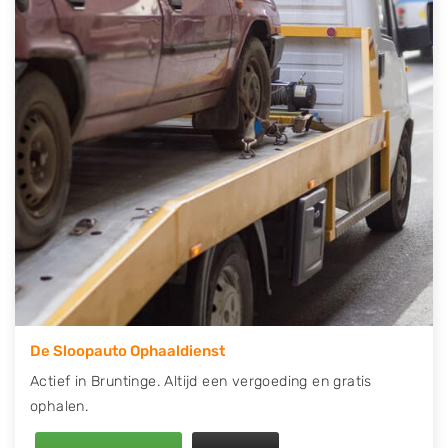
contact op of maak een terugbelafspraak. Wilt u
direct een tweedehands auto onderdelen offerte
aanvragen? Dat kan via de Onderdelenlijn! Vul uw
kenteken in en druk op verzenden.
Wij kunnen u helpen met de inkoop van auto's van
eigenlijk alle merken, zoals Alfa Romeo, Audi, BMW,
Chevrolet, Citroën, Dacia, Fiat, Ford, Honda, Hyundai,
Kia, Mazda, Mercedes Benz, Mitsubishi, Nissan, Opel,
Peugeot, Porsche, Renault, Seat, Skoda, Suzuki, Tesla,
Toyota, Volkswagen en Volvo.
De Sloopauto Ophaaldienst
Actief in Bruntinge. Altijd een vergoeding en gratis
ophalen.