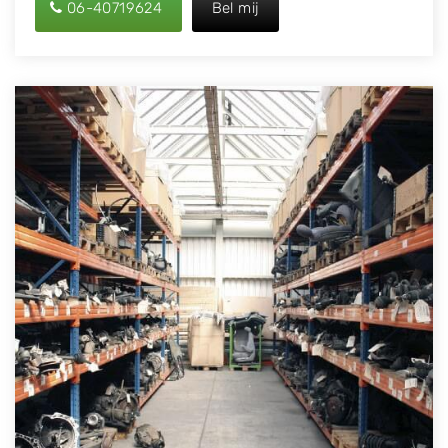
06-40719624
Bel mij