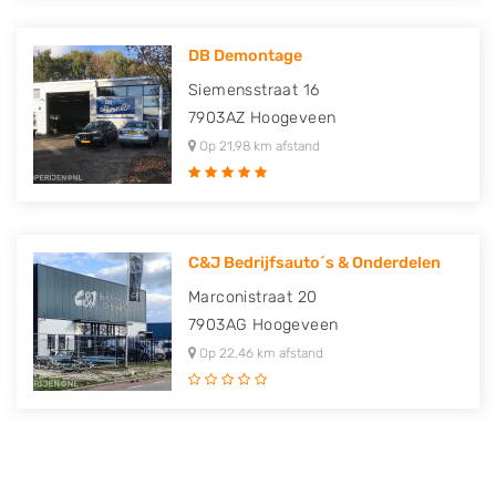
DB Demontage
Siemensstraat 16
7903AZ
Hoogeveen
Op 21,98 km afstand
C&J Bedrijfsauto´s & Onderdelen
Marconistraat 20
7903AG
Hoogeveen
Op 22,46 km afstand