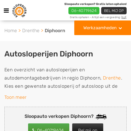
Sloopauto verkopen? Gratis laten ophalen!
06-40719624
BEL MIJ OP
Gratis ophalen - Altijd een vergoeding
[Ad]
Werkzaamheden
Home
Drenthe
Diphoorn
Autosloperijen Diphoorn
Een overzicht van autosloperijen en
autodemontagebedrijven in regio Diphoorn,
Drenthe
.
Kies een gewenste autosloperij of autosloop uit de
lijst die gespecialiseerd is in de verkoop van
Toon meer
gebruikte, tweedehands en sloopauto onderdelen of in
de inkoop van sloopauto's, schadeauto's en
Sloopauto verkopen Diphoorn?
tweedehands auto's (ook zonder apk keuring). Wilt u
uw auto, camper, vrachtwagen, motor of brommobiel
06-40719624
Bel mij op