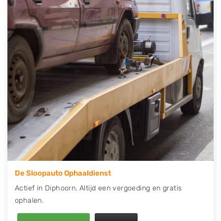
contact op of maak een terugbelafspraak. Wilt u
direct een tweedehands auto onderdelen offerte
aanvragen? Dat kan via de Onderdelenlijn! Vul uw
kenteken in en druk op verzenden.
Wij kunnen u helpen met de inkoop van auto's van
eigenlijk alle merken, zoals Alfa Romeo, Audi, BMW,
Chevrolet, Citroën, Dacia, Fiat, Ford, Honda, Hyundai,
Kia, Mazda, Mercedes Benz, Mitsubishi, Nissan, Opel,
Peugeot, Porsche, Renault, Seat, Skoda, Suzuki, Tesla,
Toyota, Volkswagen en Volvo.
De Sloopauto Ophaaldienst
Actief in Diphoorn. Altijd een vergoeding en gratis
ophalen.