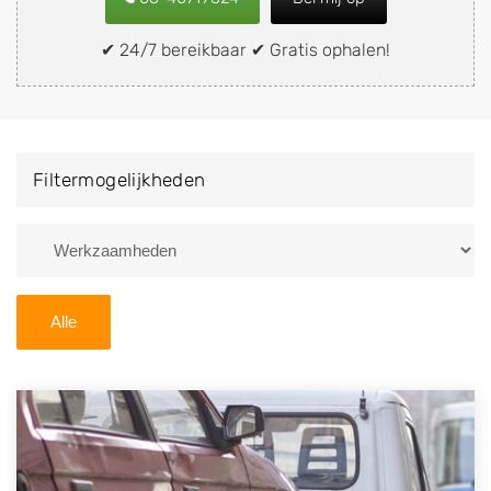
snel en eenvoudig verkopen aan een
demontagebedrijf in de buurt, deze zelf wegbrengen
✔ 24/7 bereikbaar ✔ Gratis ophalen!
naar de sloop of deze liever laten ophalen op een
locatie naar keuze? Kies dan voor een
autodemontagebedrijf of autosloperij in de omgeving
van Diphoorn en ontvang een vergoeding voor uw
Filtermogelijkheden
oude of kapotte auto.
Zoekt u liever naar een sloperij in een andere plaats of
regio? U vindt hier alle bedrijven in
Drenthe
. U kunt
ook
zoeken
naar een sloop met behulp van uw
Alle
postcode.
U kunt er ook voor kiezen om direct uw sloopauto te
verkopen en op te laten halen door de Sloopauto
Ophaaldienst van Autosloperijen.nl. Wij kunnen uw
auto gratis ophalen in Diphoorn
. Neem telefonisch