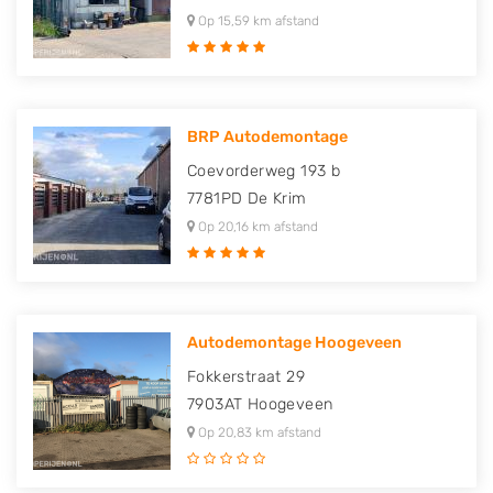
Op 15,59 km afstand
BRP Autodemontage
Coevorderweg 193 b
7781PD
De Krim
Op 20,16 km afstand
Autodemontage Hoogeveen
Fokkerstraat 29
7903AT
Hoogeveen
Op 20,83 km afstand