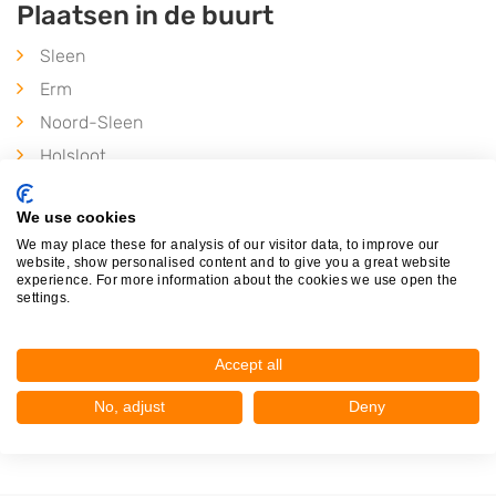
Plaatsen in de buurt
Sleen
Erm
Noord-Sleen
Holsloot
Het Haantje
We use cookies
Benneveld
We may place these for analysis of our visitor data, to improve our
Emmen
website, show personalised content and to give you a great website
experience. For more information about the cookies we use open the
Veenoord
settings.
Zweeloo
Nieuw-Amsterdam
Accept all
Wachtum
No, adjust
Deny
Oosterhesselen