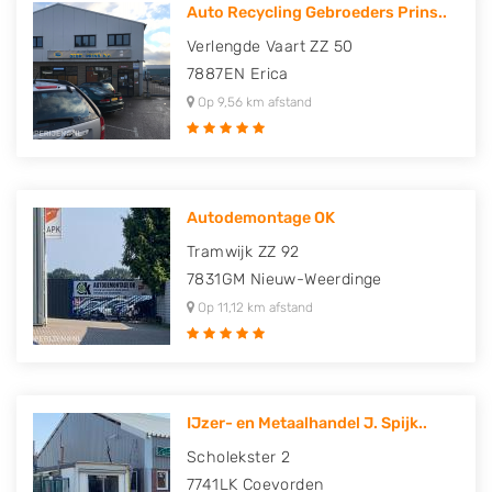
Auto Recycling Gebroeders Prins..
Verlengde Vaart ZZ 50
7887EN
Erica
Op 9,56 km afstand
Autodemontage OK
Tramwijk ZZ 92
7831GM
Nieuw-Weerdinge
Op 11,12 km afstand
IJzer- en Metaalhandel J. Spijk..
Scholekster 2
7741LK
Coevorden