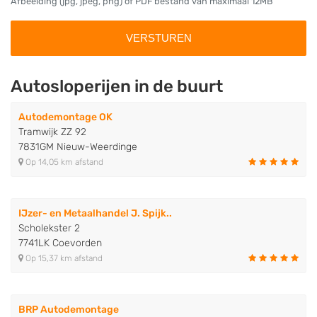
Afbeelding (jpg, jpeg, png) of PDF bestand van maximaal 12MB
Autosloperijen in de buurt
Autodemontage OK
Tramwijk ZZ 92
7831GM Nieuw-Weerdinge
Op 14,05 km afstand
IJzer- en Metaalhandel J. Spijk..
Scholekster 2
7741LK Coevorden
Op 15,37 km afstand
BRP Autodemontage