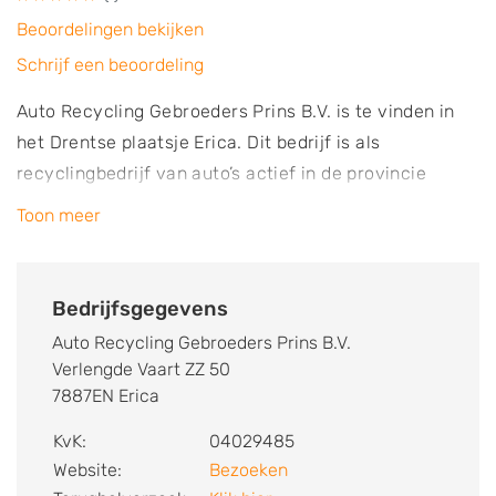
Beoordelingen bekijken
Schrijf een beoordeling
Auto Recycling Gebroeders Prins B.V. is te vinden in
het Drentse plaatsje Erica. Dit bedrijf is als
recyclingbedrijf van auto’s actief in de provincie
Drenthe en bestaat al sinds 1981. De autosloperij
Toon meer
demonteert auto's op een milieuvriendelijke manier.
Auto Recycling Gebroeders Prins B.V. is in het bezit
van een KZD *** certificaat (Kwaliteit Zorg
Bedrijfsgegevens
Demontage), aangesloten bij de ARN (Auto Recycling
Auto Recycling Gebroeders Prins B.V.
Nederland), lid van branchevereniging voor
Verlengde Vaart ZZ 50
demontagebedrijven in Nederland Stiba en door de
7887EN Erica
RDW erkend als autosloop. Deze laatstgenoemde
KvK:
04029485
organisatie heeft het bedrijf de bevoegdheid gegeven
Website:
Bezoeken
om vrijwaringsbewijzen af te geven. De onderneming