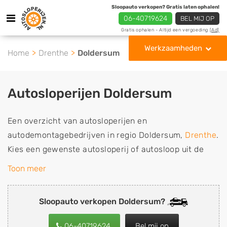
Sloopauto verkopen? Gratis laten ophalen!
06-40719624
BEL MIJ OP
Gratis ophalen - Altijd een vergoeding
[Ad]
Werkzaamheden
Home
Drenthe
Doldersum
Autosloperijen Doldersum
Een overzicht van autosloperijen en
autodemontagebedrijven in regio Doldersum,
Drenthe
.
Kies een gewenste autosloperij of autosloop uit de
lijst die gespecialiseerd is in de verkoop van
Toon meer
gebruikte, tweedehands en sloopauto onderdelen of in
de inkoop van sloopauto's, schadeauto's en
Sloopauto verkopen Doldersum?
tweedehands auto's (ook zonder apk keuring). Wilt u
uw auto, camper, vrachtwagen, motor of brommobiel
06-40719624
Bel mij op