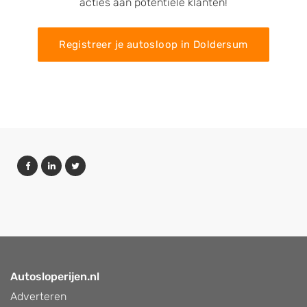
acties aan potentiële klanten!
Registreer je autosloop in Doldersum
Autosloperijen.nl
Adverteren