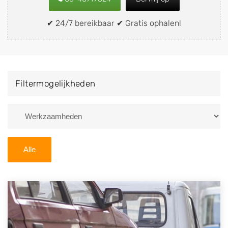
snel en eenvoudig verkopen aan een
demontagebedrijf in de buurt, deze zelf wegbrengen
✔ 24/7 bereikbaar ✔ Gratis ophalen!
naar de sloop of deze liever laten ophalen op een
locatie naar keuze? Kies dan voor een
autodemontagebedrijf of autosloperij in de omgeving
van Doldersum en ontvang een vergoeding voor uw
Filtermogelijkheden
oude of kapotte auto.
Zoekt u liever naar een sloperij in een andere plaats of
regio? U vindt hier alle bedrijven in
Drenthe
. U kunt
ook
zoeken
naar een sloop met behulp van uw
Alle
postcode.
U kunt er ook voor kiezen om direct uw sloopauto te
verkopen en op te laten halen door de Sloopauto
Ophaaldienst van Autosloperijen.nl. Wij kunnen uw
auto gratis ophalen in Doldersum
. Neem telefonisch