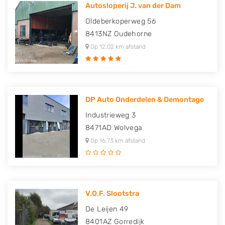
Autosloperij J. van der Dam
Oldeberkoperweg 56
8413NZ
Oudehorne
Op 12,02 km afstand
DP Auto Onderdelen & Demontage
Industrieweg 3
8471AD
Wolvega
Op 16,73 km afstand
V.O.F. Slootstra
De Leijen 49
8401AZ
Gorredijk