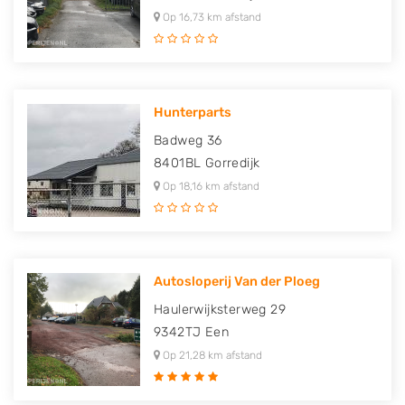
Op 16,73 km afstand
Hunterparts
Badweg 36
8401BL
Gorredijk
Op 18,16 km afstand
Autosloperij Van der Ploeg
Haulerwijksterweg 29
9342TJ
Een
Op 21,28 km afstand