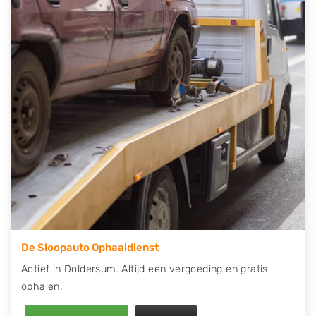
contact op of maak een terugbelafspraak. Wilt u
direct een tweedehands auto onderdelen offerte
aanvragen? Dat kan via de Onderdelenlijn! Vul uw
kenteken in en druk op verzenden.
Wij kunnen u helpen met de inkoop van auto's van
eigenlijk alle merken, zoals Alfa Romeo, Audi, BMW,
Chevrolet, Citroën, Dacia, Fiat, Ford, Honda, Hyundai,
Kia, Mazda, Mercedes Benz, Mitsubishi, Nissan, Opel,
Peugeot, Porsche, Renault, Seat, Skoda, Suzuki, Tesla,
Toyota, Volkswagen en Volvo.
De Sloopauto Ophaaldienst
Actief in Doldersum. Altijd een vergoeding en gratis
ophalen.