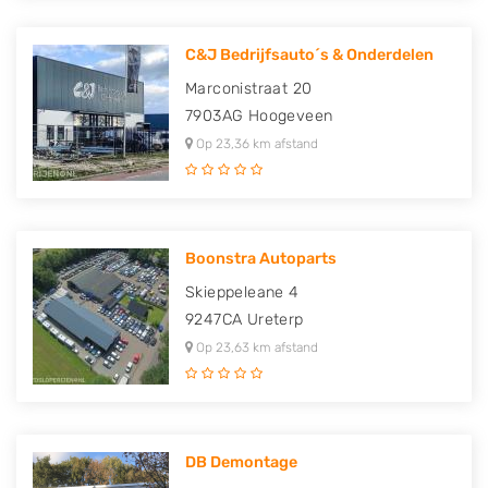
C&J Bedrijfsauto´s & Onderdelen
Marconistraat 20
7903AG
Hoogeveen
Op 23,36 km afstand
Boonstra Autoparts
Skieppeleane 4
9247CA
Ureterp
Op 23,63 km afstand
DB Demontage