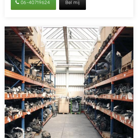
06-40719624
Bel mij