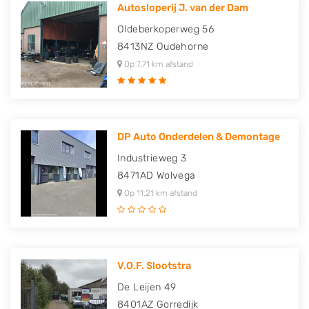
Autosloperij J. van der Dam
Oldeberkoperweg 56
8413NZ
Oudehorne
Op 7,71 km afstand
DP Auto Onderdelen & Demontage
Industrieweg 3
8471AD
Wolvega
Op 11,21 km afstand
V.O.F. Slootstra
De Leijen 49
8401AZ
Gorredijk