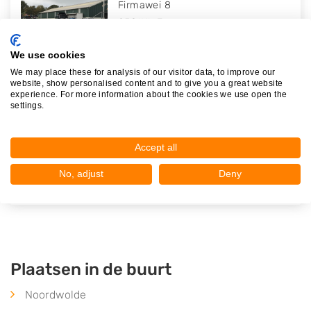
Firmawei 8
8501XL
Joure
Op 24,02 km afstand
We use cookies
We may place these for analysis of our visitor data, to improve our
website, show personalised content and to give you a great website
experience. For more information about the cookies we use open the
settings.
Schaap/Bron Autodemontage B.V.
Firmawei 6
Accept all
8501XL
Joure
Op 24,02 km afstand
No, adjust
Deny
Plaatsen in de buurt
Noordwolde