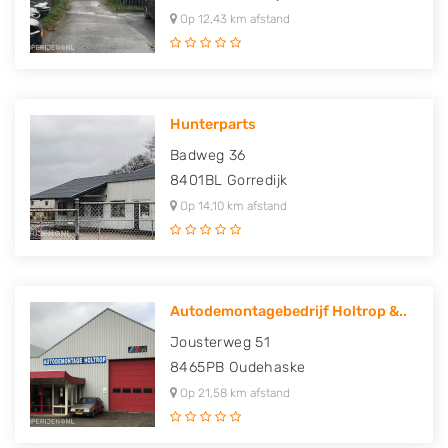
Op 12,43 km afstand
Hunterparts
Badweg 36
8401BL
Gorredijk
Op 14,10 km afstand
Autodemontagebedrijf Holtrop &..
Jousterweg 51
8465PB
Oudehaske
Op 21,58 km afstand