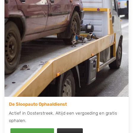
telefonisch contact op of maak een terugbelafspraak.
Wilt u direct een tweedehands auto onderdelen
offerte aanvragen? Dat kan via de Onderdelenlijn! Vul
uw kenteken in en druk op verzenden.
Wij kunnen u helpen met de inkoop van auto's van
eigenlijk alle merken, zoals Alfa Romeo, Audi, BMW,
Chevrolet, Citroën, Dacia, Fiat, Ford, Honda, Hyundai,
Kia, Mazda, Mercedes Benz, Mitsubishi, Nissan, Opel,
Peugeot, Porsche, Renault, Seat, Skoda, Suzuki, Tesla,
Toyota, Volkswagen en Volvo.
De Sloopauto Ophaaldienst
Actief in Oosterstreek. Altijd een vergoeding en gratis
ophalen.