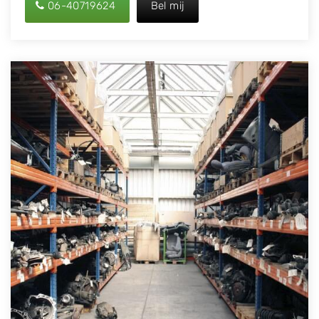
06-40719624
Bel mij