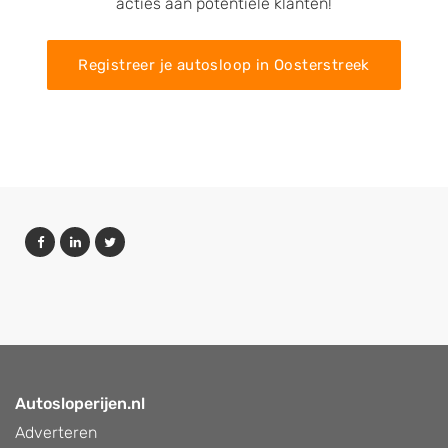
acties aan potentiële klanten!
Registreer je autosloop in Oosterstreek
Autosloperijen.nl
Adverteren