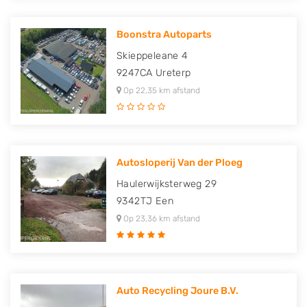
Boonstra Autoparts
Skieppeleane 4
9247CA
Ureterp
Op 22,35 km afstand
Autosloperij Van der Ploeg
Haulerwijksterweg 29
9342TJ
Een
Op 23,36 km afstand
Auto Recycling Joure B.V.