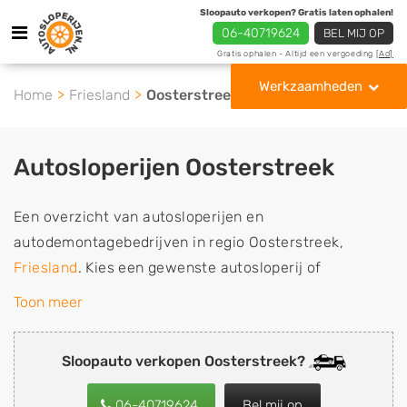
Sloopauto verkopen? Gratis laten ophalen!
06-40719624
BEL MIJ OP
Gratis ophalen - Altijd een vergoeding
[Ad]
Werkzaamheden
Home
Friesland
Oosterstreek
Autosloperijen Oosterstreek
Een overzicht van autosloperijen en
autodemontagebedrijven in regio Oosterstreek,
Friesland
. Kies een gewenste autosloperij of
autosloop uit de lijst die gespecialiseerd is in de
Toon meer
verkoop van gebruikte, tweedehands en sloopauto
onderdelen of in de inkoop van sloopauto's,
Sloopauto verkopen Oosterstreek?
schadeauto's en tweedehands auto's (ook zonder apk
keuring). Wilt u uw auto, camper, vrachtwagen, motor
06-40719624
Bel mij op