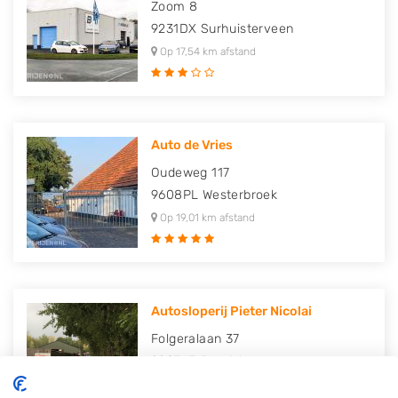
Zoom 8
9231DX
Surhuisterveen
Op 17,54 km afstand
Auto de Vries
Oudeweg 117
9608PL
Westerbroek
Op 19,01 km afstand
Autosloperij Pieter Nicolai
Folgeralaan 37
9207AJ
Drachten
Op 21,48 km afstand