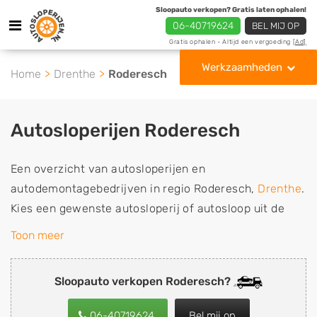
Sloopauto verkopen? Gratis laten ophalen!
06-40719624
BEL MIJ OP
Gratis ophalen - Altijd een vergoeding
[Ad]
Werkzaamheden
Home
Drenthe
Roderesch
Autosloperijen Roderesch
Een overzicht van autosloperijen en
autodemontagebedrijven in regio Roderesch,
Drenthe
.
Kies een gewenste autosloperij of autosloop uit de
lijst die gespecialiseerd is in de verkoop van
Toon meer
gebruikte, tweedehands en sloopauto onderdelen of in
de inkoop van sloopauto's, schadeauto's en
Sloopauto verkopen Roderesch?
tweedehands auto's (ook zonder apk keuring). Wilt u
uw auto, camper, vrachtwagen, motor of brommobiel
06-40719624
Bel mij op