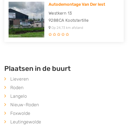
Autodemontage Van Der Iest
Westkern 13
9288CA
Kootstertille
Op 24,73 km afstand
Plaatsen in de buurt
Lieveren
Roden
Langelo
Nieuw-Roden
Foxwolde
Leutingewolde