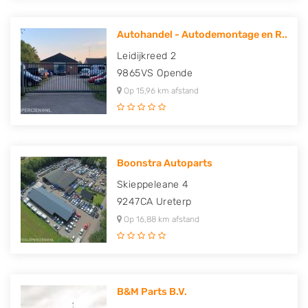
Autohandel - Autodemontage en R..
Leidijkreed 2
9865VS
Opende
Op 15,96 km afstand
Boonstra Autoparts
Skieppeleane 4
9247CA
Ureterp
Op 16,88 km afstand
B&M Parts B.V.