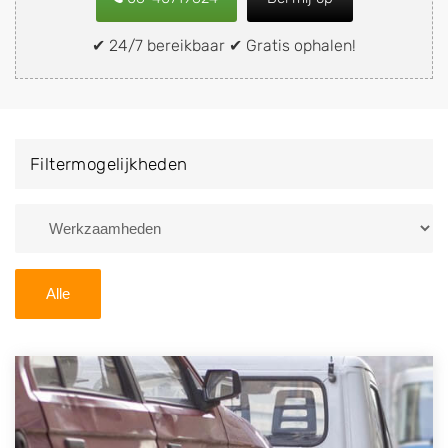
snel en eenvoudig verkopen aan een
demontagebedrijf in de buurt, deze zelf wegbrengen
✔ 24/7 bereikbaar ✔ Gratis ophalen!
naar de sloop of deze liever laten ophalen op een
locatie naar keuze? Kies dan voor een
autodemontagebedrijf of autosloperij in de omgeving
van Roderesch en ontvang een vergoeding voor uw
Filtermogelijkheden
oude of kapotte auto.
Zoekt u liever naar een sloperij in een andere plaats of
regio? U vindt hier alle bedrijven in
Drenthe
. U kunt
ook
zoeken
naar een sloop met behulp van uw
Alle
postcode.
U kunt er ook voor kiezen om direct uw sloopauto te
verkopen en op te laten halen door de Sloopauto
Ophaaldienst van Autosloperijen.nl. Wij kunnen uw
auto gratis ophalen in Roderesch
. Neem telefonisch