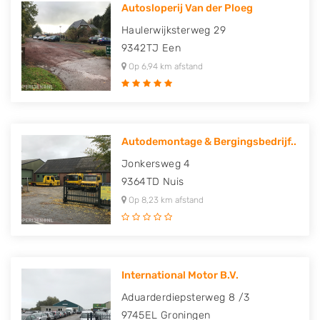
Autosloperij Van der Ploeg
Haulerwijksterweg 29
9342TJ
Een
Op 6,94 km afstand
Autodemontage & Bergingsbedrijf..
Jonkersweg 4
9364TD
Nuis
Op 8,23 km afstand
International Motor B.V.
Aduarderdiepsterweg 8 /3
9745EL
Groningen