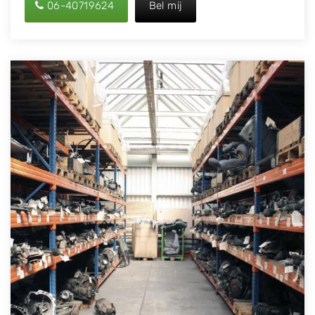
06-40719624
Bel mij