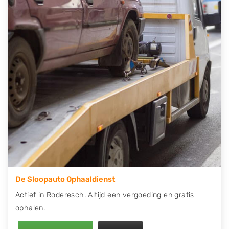
contact op of maak een terugbelafspraak. Wilt u
direct een tweedehands auto onderdelen offerte
aanvragen? Dat kan via de Onderdelenlijn! Vul uw
kenteken in en druk op verzenden.
Wij kunnen u helpen met de inkoop van auto's van
eigenlijk alle merken, zoals Alfa Romeo, Audi, BMW,
Chevrolet, Citroën, Dacia, Fiat, Ford, Honda, Hyundai,
Kia, Mazda, Mercedes Benz, Mitsubishi, Nissan, Opel,
Peugeot, Porsche, Renault, Seat, Skoda, Suzuki, Tesla,
Toyota, Volkswagen en Volvo.
De Sloopauto Ophaaldienst
Actief in Roderesch. Altijd een vergoeding en gratis
ophalen.