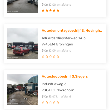
Op 12,00 km afstand
Autodemontagebedrijf E. Hovingh..
Aduarderdiepsterweg 14 3
9745EM
Groningen
Op 12,09 km afstand
Autosloopbedrijf G.Siegers
Industrieweg 6
9804TG
Noordhorn
Op 15,67 km afstand