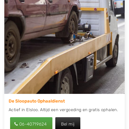
direct een tweedehands auto onderdelen offerte
aanvragen? Dat kan via de Onderdelenlijn! Vul uw
kenteken in en druk op verzenden.
Wij kunnen u helpen met de inkoop van auto's van
eigenlijk alle merken, zoals Alfa Romeo, Audi, BMW,
Chevrolet, Citroën, Dacia, Fiat, Ford, Honda, Hyundai,
Kia, Mazda, Mercedes Benz, Mitsubishi, Nissan, Opel,
Peugeot, Porsche, Renault, Seat, Skoda, Suzuki, Tesla,
Toyota, Volkswagen en Volvo.
De Sloopauto Ophaaldienst
Actief in Elsloo. Altijd een vergoeding en gratis ophalen.
06-40719624
Bel mij