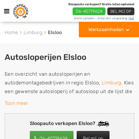
Sloopauto verkopen? Gratis laten ophalen!
06-40719624
BEL MIJ OP
Gratis ophalen - Altijd een vergoeding
[Ad]
Werkzaamheden
Home
Limburg
Elsloo
Autosloperijen Elsloo
Een overzicht van autosloperijen en
autodemontagebedrijven in regio Elsloo,
Limburg
. Kies
een gewenste autosloperij of autosloop uit de lijst die
gespecialiseerd is in de verkoop van gebruikte,
Toon meer
tweedehands en sloopauto onderdelen of in de inkoop
van sloopauto's, schadeauto's en tweedehands auto's
Sloopauto verkopen Elsloo?
(ook zonder apk keuring). Wilt u uw auto, camper,
vrachtwagen, motor of brommobiel snel en eenvoudig
06-40719624
Bel mij op