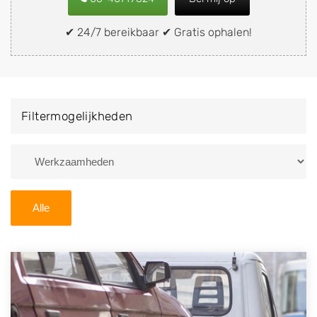
verkopen aan een demontagebedrijf in de buurt, deze
zelf wegbrengen naar de sloop of deze liever laten
✔ 24/7 bereikbaar ✔ Gratis ophalen!
ophalen op een locatie naar keuze? Kies dan voor een
autodemontagebedrijf of autosloperij in de omgeving
van Elsloo en ontvang een vergoeding voor uw oude
of kapotte auto.
Filtermogelijkheden
Zoekt u liever naar een sloperij in een andere plaats of
regio? U vindt hier alle bedrijven in
Limburg
. U kunt
ook
zoeken
naar een sloop met behulp van uw
postcode.
Alle
U kunt er ook voor kiezen om direct uw sloopauto te
verkopen en op te laten halen door de Sloopauto
Ophaaldienst van Autosloperijen.nl. Wij kunnen uw
auto gratis ophalen in Elsloo
. Neem telefonisch
contact op of maak een terugbelafspraak. Wilt u