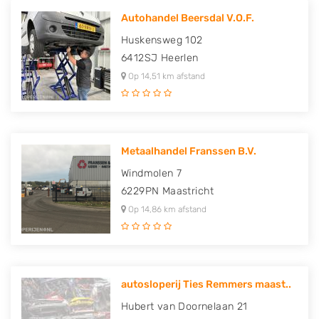
Autohandel Beersdal V.O.F.
Huskensweg 102
6412SJ
Heerlen
Op 14,51 km afstand
Metaalhandel Franssen B.V.
Windmolen 7
6229PN
Maastricht
Op 14,86 km afstand
autosloperij Ties Remmers maast..
Hubert van Doornelaan 21