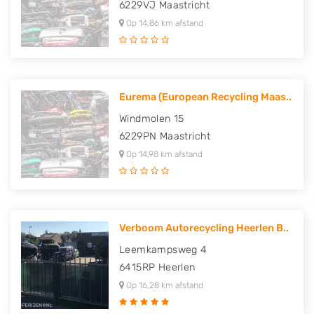
6229VJ
Maastricht
Op 14,86 km afstand
Eurema (European Recycling Maas..
Windmolen 15
6229PN
Maastricht
Op 14,98 km afstand
Verboom Autorecycling Heerlen B..
Leemkampsweg 4
6415RP
Heerlen
Op 16,28 km afstand