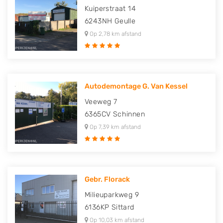
Kuiperstraat 14
6243NH
Geulle
Op 2,78 km afstand
Autodemontage G. Van Kessel
Veeweg 7
6365CV
Schinnen
Op 7,39 km afstand
Gebr. Florack
Milieuparkweg 9
6136KP
Sittard
Op 10,03 km afstand