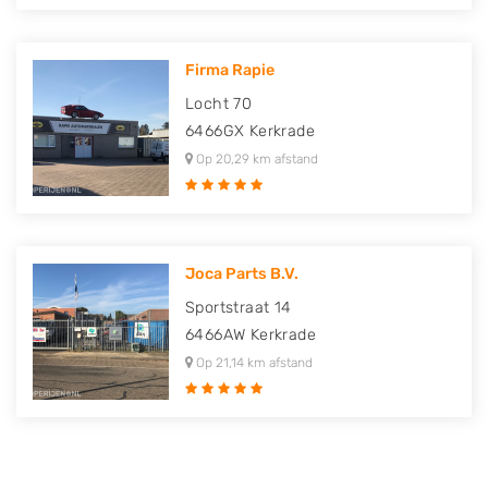
Firma Rapie
Locht 70
6466GX
Kerkrade
Op 20,29 km afstand
Joca Parts B.V.
Sportstraat 14
6466AW
Kerkrade
Op 21,14 km afstand