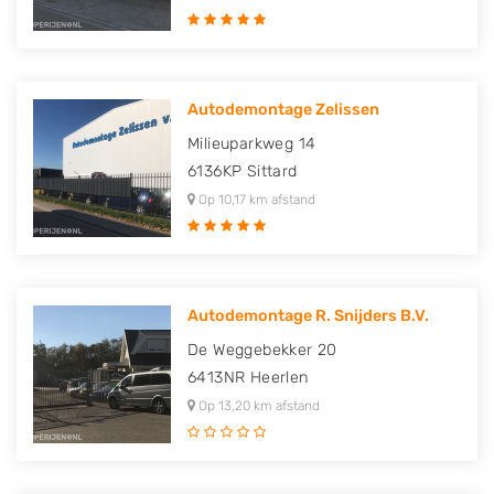
Autodemontage Zelissen
Milieuparkweg 14
6136KP
Sittard
Op 10,17 km afstand
Autodemontage R. Snijders B.V.
De Weggebekker 20
6413NR
Heerlen
Op 13,20 km afstand