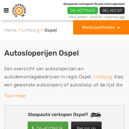
Sloopauto verkopen? Gratis laten ophalen!
06-40719624
BEL MIJ OP
Gratis ophalen - Altijd een vergoeding
[Ad]
Werkzaamheden
Home
Limburg
Ospel
Autosloperijen Ospel
Een overzicht van autosloperijen en
autodemontagebedrijven in regio Ospel,
Limburg
. Kies
een gewenste autosloperij of autosloop uit de lijst die
gespecialiseerd is in de verkoop van gebruikte,
Toon meer
tweedehands en sloopauto onderdelen of in de inkoop
van sloopauto's, schadeauto's en tweedehands auto's
Sloopauto verkopen Ospel?
(ook zonder apk keuring). Wilt u uw auto, camper,
vrachtwagen, motor of brommobiel snel en eenvoudig
06-40719624
Bel mij op