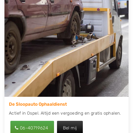
direct een tweedehands auto onderdelen offerte
aanvragen? Dat kan via de Onderdelenlijn! Vul uw
kenteken in en druk op verzenden.
Wij kunnen u helpen met de inkoop van auto's van
eigenlijk alle merken, zoals Alfa Romeo, Audi, BMW,
Chevrolet, Citroën, Dacia, Fiat, Ford, Honda, Hyundai,
Kia, Mazda, Mercedes Benz, Mitsubishi, Nissan, Opel,
Peugeot, Porsche, Renault, Seat, Skoda, Suzuki, Tesla,
Toyota, Volkswagen en Volvo.
De Sloopauto Ophaaldienst
Actief in Ospel. Altijd een vergoeding en gratis ophalen.
06-40719624
Bel mij