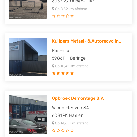
6037RS
Kelpen-Oler
Op 8,32 km afstand
Kuijpers Metaal- & Autorecyclin..
Rieten 6
5986PH
Beringe
Op 10,42 km afstand
Opbroek Demontage B.V.
Windmolenven 34
6081PK
Haelen
Op 14,65 km afstand