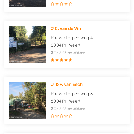
J.C. van de Vin
Roeventerpeelweg 4
6004PH
Weert
Op 6,23 km afstand
J. & F. van Esch
Roeventerpeelweg 3
6004PH
Weert
Op 6,25 km afstand