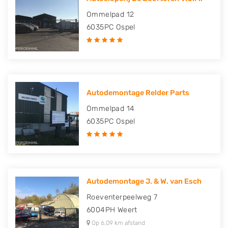
Ommelpad 12
6035PC
Ospel
Autodemontage Relder Parts
Ommelpad 14
6035PC
Ospel
Autodemontage J. & W. van Esch
Roeventerpeelweg 7
6004PH
Weert
Op 6,09 km afstand