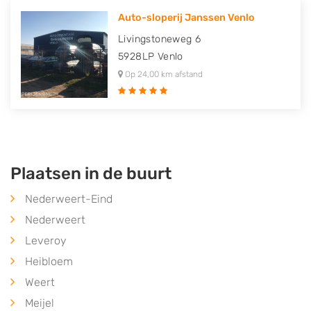
Auto-sloperij Janssen Venlo
Livingstoneweg 6
5928LP
Venlo
Op 24,00 km afstand
Plaatsen in de buurt
Nederweert-Eind
Nederweert
Leveroy
Heibloem
Weert
Meijel