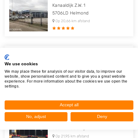
Kanaaldijk Z.W. 1
5706LD
Helmond
Op 20,66 km afstand
Autodemontage Timmermans B.V.
Witteweg 221
We use cookies
6042LW
Roermond
We may place these for analysis of our visitor data, to improve our
website, show personalised content and to give you a great website
Op 21,82 km afstand
experience. For more information about the cookies we use open the
settings.
Accept all
Autosloperij De Kinderen
No, adjust
Deny
Spaarpot 107 A
5667KW
Geldrop
Op 21,95 km afstand