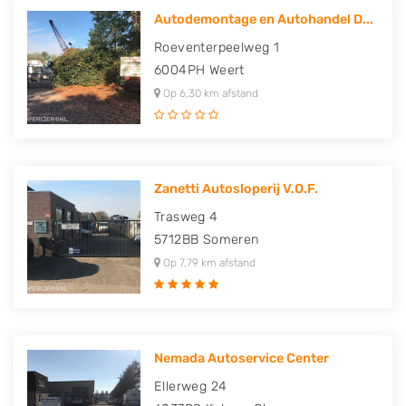
Autodemontage en Autohandel D...
Roeventerpeelweg 1
6004PH
Weert
Op 6,30 km afstand
Zanetti Autosloperij V.O.F.
Trasweg 4
5712BB
Someren
Op 7,79 km afstand
Nemada Autoservice Center
Ellerweg 24