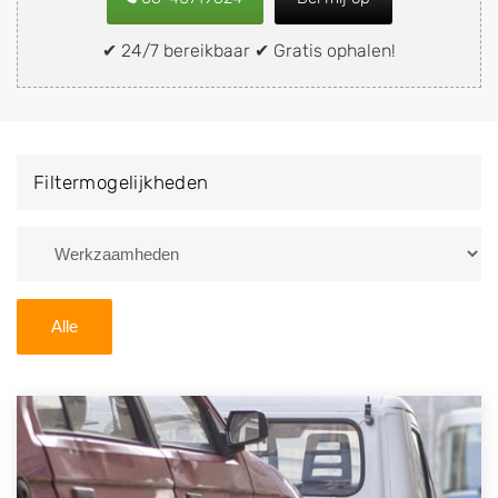
verkopen aan een demontagebedrijf in de buurt, deze
zelf wegbrengen naar de sloop of deze liever laten
✔ 24/7 bereikbaar ✔ Gratis ophalen!
ophalen op een locatie naar keuze? Kies dan voor een
autodemontagebedrijf of autosloperij in de omgeving
van Ospel en ontvang een vergoeding voor uw oude of
kapotte auto.
Filtermogelijkheden
Zoekt u liever naar een sloperij in een andere plaats of
regio? U vindt hier alle bedrijven in
Limburg
. U kunt
ook
zoeken
naar een sloop met behulp van uw
postcode.
Alle
U kunt er ook voor kiezen om direct uw sloopauto te
verkopen en op te laten halen door de Sloopauto
Ophaaldienst van Autosloperijen.nl. Wij kunnen uw
auto gratis ophalen in Ospel
. Neem telefonisch
contact op of maak een terugbelafspraak. Wilt u