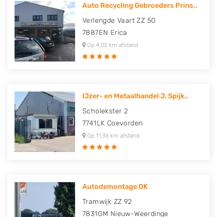
Auto Recycling Gebroeders Prins..
Verlengde Vaart ZZ 50
7887EN
Erica
Op 4,02 km afstand
IJzer- en Metaalhandel J. Spijk..
Scholekster 2
7741LK
Coevorden
Op 11,36 km afstand
Autodemontage OK
Tramwijk ZZ 92
7831GM
Nieuw-Weerdinge