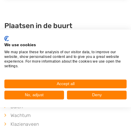
Plaatsen in de buurt
Nieuw-Amsterdam
Veenoord
We use cookies
We may place these for analysis of our visitor data, to improve our
Stieltjeskanaal
website, show personalised content and to give you a great website
experience. For more information about the cookies we use open the
Schoonebeek
settings.
Dalerveen
Erica
Accept all
Holsloot
No, adjust
Deny
Erm
Dalen
Wachtum
Klazienaveen