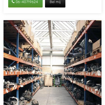
06-40719624
Bel mij