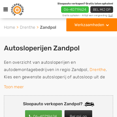
Sloopauto verkopen? Gratis laten ophalen!
06-40719624
BEL MIJ OP
Gratis ophalen - Altijd een vergoeding
[Ad]
Werkzaamheden
Home
Drenthe
Zandpol
Autosloperijen Zandpol
Een overzicht van autosloperijen en
autodemontagebedrijven in regio Zandpol,
Drenthe
.
Kies een gewenste autosloperij of autosloop uit de
lijst die gespecialiseerd is in de verkoop van
Toon meer
gebruikte, tweedehands en sloopauto onderdelen of in
de inkoop van sloopauto's, schadeauto's en
Sloopauto verkopen Zandpol?
tweedehands auto's (ook zonder apk keuring). Wilt u
uw auto, camper, vrachtwagen, motor of brommobiel
06-40719624
Bel mij op