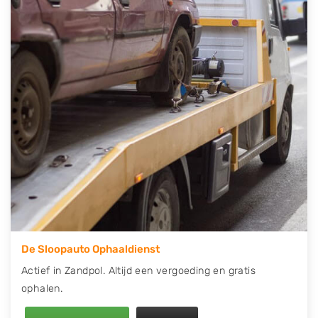
contact op of maak een terugbelafspraak. Wilt u
direct een tweedehands auto onderdelen offerte
aanvragen? Dat kan via de Onderdelenlijn! Vul uw
kenteken in en druk op verzenden.
Wij kunnen u helpen met de inkoop van auto's van
eigenlijk alle merken, zoals Alfa Romeo, Audi, BMW,
Chevrolet, Citroën, Dacia, Fiat, Ford, Honda, Hyundai,
Kia, Mazda, Mercedes Benz, Mitsubishi, Nissan, Opel,
Peugeot, Porsche, Renault, Seat, Skoda, Suzuki, Tesla,
Toyota, Volkswagen en Volvo.
De Sloopauto Ophaaldienst
Actief in Zandpol. Altijd een vergoeding en gratis
ophalen.