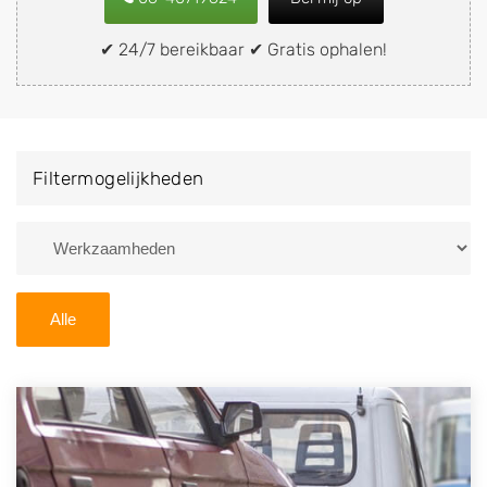
snel en eenvoudig verkopen aan een
demontagebedrijf in de buurt, deze zelf wegbrengen
✔ 24/7 bereikbaar ✔ Gratis ophalen!
naar de sloop of deze liever laten ophalen op een
locatie naar keuze? Kies dan voor een
autodemontagebedrijf of autosloperij in de omgeving
van Zandpol en ontvang een vergoeding voor uw oude
Filtermogelijkheden
of kapotte auto.
Zoekt u liever naar een sloperij in een andere plaats of
regio? U vindt hier alle bedrijven in
Drenthe
. U kunt
ook
zoeken
naar een sloop met behulp van uw
Alle
postcode.
U kunt er ook voor kiezen om direct uw sloopauto te
verkopen en op te laten halen door de Sloopauto
Ophaaldienst van Autosloperijen.nl. Wij kunnen uw
auto gratis ophalen in Zandpol
. Neem telefonisch