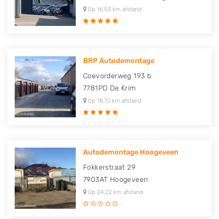
Op 16,53 km afstand
BRP Autodemontage
Coevorderweg 193 b
7781PD
De Krim
Op 18,70 km afstand
Autodemontage Hoogeveen
Fokkerstraat 29
7903AT
Hoogeveen
Op 24,22 km afstand