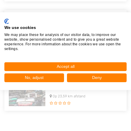
Metaalhandel Franssen B.V.
Windmolen 7
We use cookies
6229PN
Maastricht
We may place these for analysis of our visitor data, to improve our
website, show personalised content and to give you a great website
Op 23,48 km afstand
experience. For more information about the cookies we use open the
settings.
Accept all
Eurema (European Recycling Maas..
No, adjust
Deny
Windmolen 15
6229PN
Maastricht
Op 23,59 km afstand