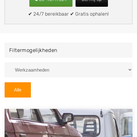
snel en eenvoudig verkopen aan een
demontagebedrijf in de buurt, deze zelf wegbrengen
✔ 24/7 bereikbaar ✔ Gratis ophalen!
naar de sloop of deze liever laten ophalen op een
locatie naar keuze? Kies dan voor een
autodemontagebedrijf of autosloperij in de omgeving
van Sittard en ontvang een vergoeding voor uw oude
Filtermogelijkheden
of kapotte auto.
Zoekt u liever naar een sloperij in een andere plaats of
regio? U vindt hier alle bedrijven in
Limburg
. U kunt
ook
zoeken
naar een sloop met behulp van uw
Alle
postcode.
U kunt er ook voor kiezen om direct uw sloopauto te
verkopen en op te laten halen door de Sloopauto
Ophaaldienst van Autosloperijen.nl. Wij kunnen uw
auto gratis ophalen in Sittard
. Neem telefonisch