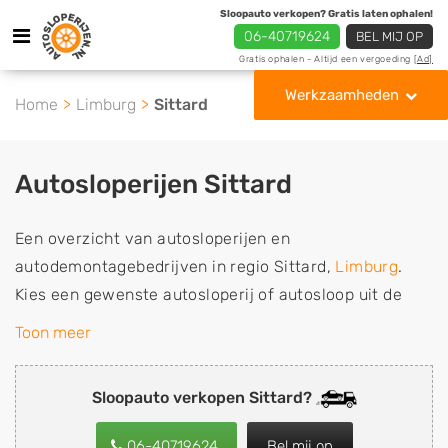
Sloopauto verkopen? Gratis laten ophalen!
06-40719624
BEL MIJ OP
Gratis ophalen - Altijd een vergoeding
[Ad]
Werkzaamheden
Home
Limburg
Sittard
Autosloperijen Sittard
Een overzicht van autosloperijen en
autodemontagebedrijven in regio Sittard,
Limburg
.
Kies een gewenste autosloperij of autosloop uit de
lijst die gespecialiseerd is in de verkoop van
Toon meer
gebruikte, tweedehands en sloopauto onderdelen of in
de inkoop van sloopauto's, schadeauto's en
Sloopauto verkopen Sittard?
tweedehands auto's (ook zonder apk keuring). Wilt u
uw auto, camper, vrachtwagen, motor of brommobiel
06-40719624
Bel mij op