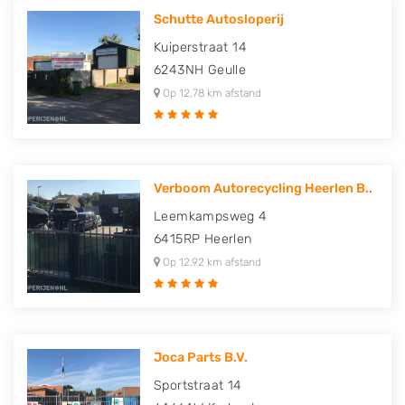
Schutte Autosloperij
Kuiperstraat 14
6243NH
Geulle
Op 12,78 km afstand
Verboom Autorecycling Heerlen B..
Leemkampsweg 4
6415RP
Heerlen
Op 12,92 km afstand
Joca Parts B.V.
Sportstraat 14