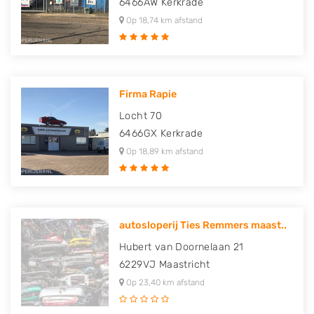
6466AW
Kerkrade
Op 18,74 km afstand
Firma Rapie
Locht 70
6466GX
Kerkrade
Op 18,89 km afstand
autosloperij Ties Remmers maast..
Hubert van Doornelaan 21
6229VJ
Maastricht
Op 23,40 km afstand