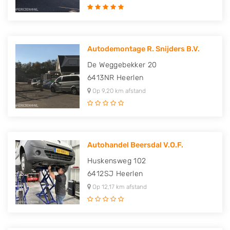
Autodemontage R. Snijders B.V.
De Weggebekker 20
6413NR
Heerlen
Op 9,20 km afstand
Autohandel Beersdal V.O.F.
Huskensweg 102
6412SJ
Heerlen
Op 12,17 km afstand