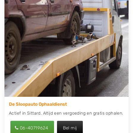
contact op of maak een terugbelafspraak. Wilt u
direct een tweedehands auto onderdelen offerte
aanvragen? Dat kan via de Onderdelenlijn! Vul uw
kenteken in en druk op verzenden.
Wij kunnen u helpen met de inkoop van auto's van
eigenlijk alle merken, zoals Alfa Romeo, Audi, BMW,
Chevrolet, Citroën, Dacia, Fiat, Ford, Honda, Hyundai,
Kia, Mazda, Mercedes Benz, Mitsubishi, Nissan, Opel,
Peugeot, Porsche, Renault, Seat, Skoda, Suzuki, Tesla,
Toyota, Volkswagen en Volvo.
De Sloopauto Ophaaldienst
Actief in Sittard. Altijd een vergoeding en gratis ophalen.
06-40719624
Bel mij