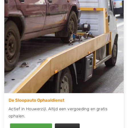
contact op of maak een terugbelafspraak. Wilt u
direct een tweedehands auto onderdelen offerte
aanvragen? Dat kan via de Onderdelenlijn! Vul uw
kenteken in en druk op verzenden.
Wij kunnen u helpen met de inkoop van auto's van
eigenlijk alle merken, zoals Alfa Romeo, Audi, BMW,
Chevrolet, Citroën, Dacia, Fiat, Ford, Honda, Hyundai,
Kia, Mazda, Mercedes Benz, Mitsubishi, Nissan, Opel,
Peugeot, Porsche, Renault, Seat, Skoda, Suzuki, Tesla,
Toyota, Volkswagen en Volvo.
De Sloopauto Ophaaldienst
Actief in Houwerzijl. Altijd een vergoeding en gratis
ophalen.