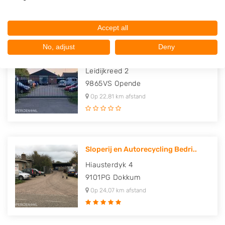
Op 22,37 km afstand
Accept all
No, adjust
Deny
Autohandel - Autodemontage en R..
Leidijkreed 2
9865VS
Opende
Op 22,81 km afstand
Sloperij en Autorecycling Bedri..
Hiausterdyk 4
9101PG
Dokkum
Op 24,07 km afstand