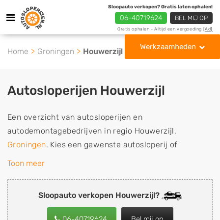
Sloopauto verkopen? Gratis laten ophalen!
06-40719624
BEL MIJ OP
Gratis ophalen - Altijd een vergoeding
[Ad]
Werkzaamheden
Home
Groningen
Houwerzijl
Autosloperijen Houwerzijl
Een overzicht van autosloperijen en
autodemontagebedrijven in regio Houwerzijl,
Groningen
. Kies een gewenste autosloperij of
autosloop uit de lijst die gespecialiseerd is in de
Toon meer
verkoop van gebruikte, tweedehands en sloopauto
onderdelen of in de inkoop van sloopauto's,
Sloopauto verkopen Houwerzijl?
schadeauto's en tweedehands auto's (ook zonder apk
keuring). Wilt u uw auto, camper, vrachtwagen, motor
06-40719624
Bel mij op