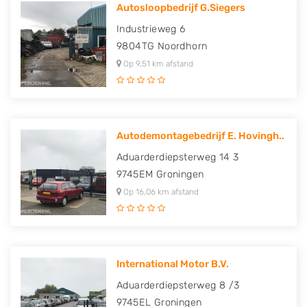
Autosloopbedrijf G.Siegers
Industrieweg 6
9804TG
Noordhorn
Op 9,51 km afstand
Autodemontagebedrijf E. Hovingh..
Aduarderdiepsterweg 14 3
9745EM
Groningen
Op 16,06 km afstand
International Motor B.V.
Aduarderdiepsterweg 8 /3
9745EL
Groningen