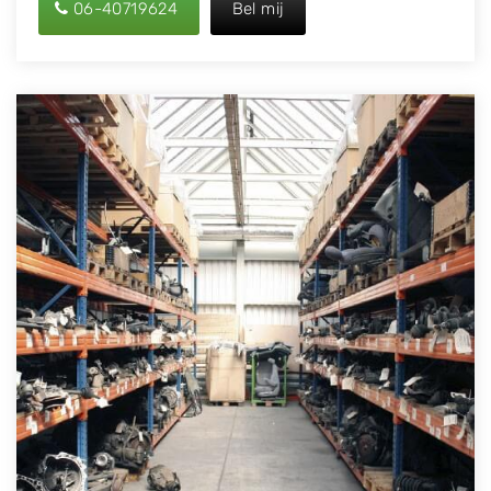
06-40719624
Bel mij