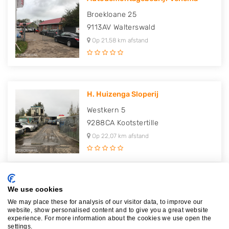
Broekloane 25
9113AV
Walterswald
Op 21,58 km afstand
H. Huizenga Sloperij
Westkern 5
9288CA
Kootstertille
Op 22,07 km afstand
We use cookies
Autodemontage Van Der Iest
We may place these for analysis of our visitor data, to improve our
Westkern 13
website, show personalised content and to give you a great website
9288CA
Kootstertille
experience. For more information about the cookies we use open the
settings.