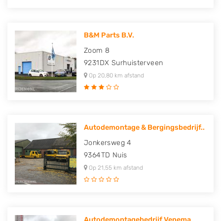
B&M Parts B.V.
Zoom 8
9231DX
Surhuisterveen
Op 20,80 km afstand
Autodemontage & Bergingsbedrijf..
Jonkersweg 4
9364TD
Nuis
Op 21,55 km afstand
Autodemontagebedrijf Venema