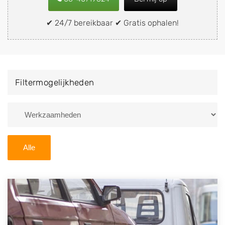
of brommobiel snel en eenvoudig verkopen aan een
demontagebedrijf in de buurt, deze zelf wegbrengen
✔ 24/7 bereikbaar ✔ Gratis ophalen!
naar de sloop of deze liever laten ophalen op een
locatie naar keuze? Kies dan voor een
autodemontagebedrijf of autosloperij in de omgeving
van Houwerzijl en ontvang een vergoeding voor uw
Filtermogelijkheden
oude of kapotte auto.
Zoekt u liever naar een sloperij in een andere plaats of
regio? U vindt hier alle bedrijven in
Groningen
. U kunt
ook
zoeken
naar een sloop met behulp van uw
Alle
postcode.
U kunt er ook voor kiezen om direct uw sloopauto te
verkopen en op te laten halen door de Sloopauto
Ophaaldienst van Autosloperijen.nl. Wij kunnen uw
auto gratis ophalen in Houwerzijl
. Neem telefonisch