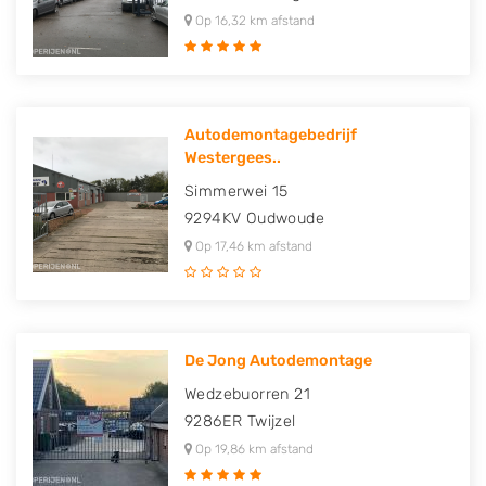
Op 16,32 km afstand
Autodemontagebedrijf
Westergees..
Simmerwei 15
9294KV
Oudwoude
Op 17,46 km afstand
De Jong Autodemontage
Wedzebuorren 21
9286ER
Twijzel
Op 19,86 km afstand