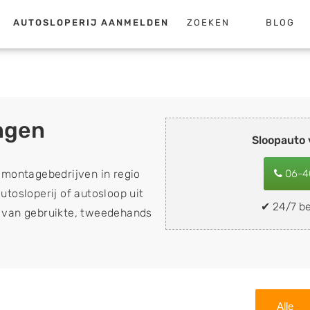
AUTOSLOPERIJ AANMELDEN
ZOEKEN
BLOG
ngen
Sloopauto
emontagebedrijven in regio
06-4
utosloperij of autosloop uit
✔ 24/7 be
op van gebruikte, tweedehands
n sloopauto's, schadeauto's
ing). Wilt u uw auto, camper,
n eenvoudig verkopen aan
lf wegbrengen naar de sloop
Alle
 naar keuze? Kies dan voor