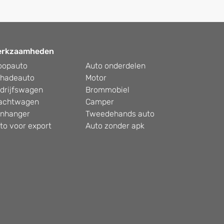
erkzaamheden
oopauto
Auto onderdelen
hadeauto
Motor
drijfswagen
Brommobiel
achtwagen
Camper
nhanger
Tweedehands auto
to voor export
Auto zonder apk