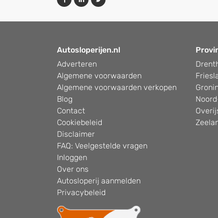
Autosloperijen.nl
Provi
Adverteren
Drent
Algemene voorwaarden
Friesl
Algemene voorwaarden verkopen
Groni
Blog
Noord
Contact
Overij
Cookiebeleid
Zeela
Disclaimer
FAQ: Veelgestelde vragen
Inloggen
Over ons
Autosloperij aanmelden
Privacybeleid