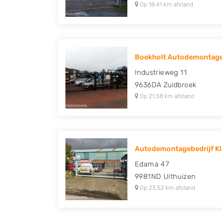
Op 18,41 km afstand
Boekholt Autodemontage
Industrieweg 11
9636DA
Zuidbroek
Op 21,58 km afstand
Autodemontagebedrijf Kl
Edama 47
9981ND
Uithuizen
Op 23,52 km afstand