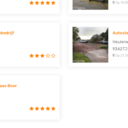
Op 19,0
bedrijf
Autoslo
Haulerw
9342TJ
Op 21,7
aas Boer