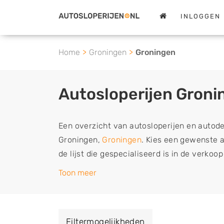
INLOGGEN
Home
Groningen
Groningen
Autosloperijen Groni
Een overzicht van autosloperijen en autod
Groningen,
Groningen
. Kies een gewenste a
de lijst die gespecialiseerd is in de verko
en sloopauto onderdelen of in de inkoop va
Toon meer
en tweedehands auto's (ook zonder apk keur
vrachtwagen, motor of brommobiel snel e
een demontagebedrijf in de buurt, deze ze
Filtermogelijkheden
of deze liever laten ophalen op een locatie