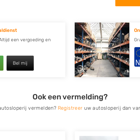
in de omgeving van
 uw oude of kapotte auto.
ldienst
On
re plaats of regio? U vindt
k
zoeken
naar een sloop met
 Altijd een vergoeding en
Gr
opauto te verkopen en op te
Bel mij
 van Autosloperijen.nl. Wij
gen
. Neem telefonisch
ilt u direct een
Ook een vermelding?
ragen? Dat kan via de
 op verzenden.
 autosloperij vermelden?
Registreer
uw autosloperij dan va
s van eigenlijk alle merken,
roën, Dacia, Fiat, Ford,
 Mitsubishi, Nissan, Opel,