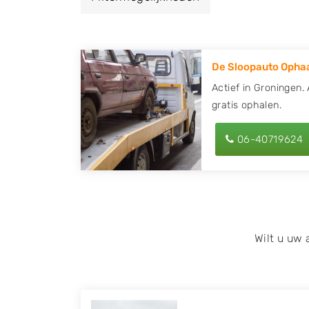
een autodemontagebedrijf of autosloperij 
Groningen en ontvang een vergoeding voor
De Sloopauto Ophaa
Zoekt u liever naar een sloperij in een ande
hier alle bedrijven in
Groningen
. U kunt oo
Actief in Groningen.
gratis ophalen.
behulp van uw postcode.
U kunt er ook voor kiezen om direct uw slo
06-40719624
laten halen door de Sloopauto Ophaaldienst
kunnen uw
auto gratis ophalen in Gronin
contact op of maak een terugbelafspraak. W
tweedehands auto onderdelen offerte aanv
Onderdelenlijn! Vul uw kenteken in en druk
Wilt u uw
Wij kunnen u helpen met de inkoop van auto'
zoals Alfa Romeo, Audi, BMW, Chevrolet, Cit
Honda, Hyundai, Kia, Mazda, Mercedes Benz,