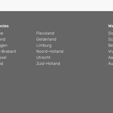
ncies
W
he
Flevoland
Sl
and
Gelderland
Sc
ngen
Limburg
Be
-Brabant
Noord-Holland
Vr
ssel
Utrecht
Aa
nd
Zuid-Holland
Au