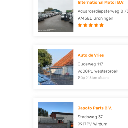
International Motor B.V.
Peugeot, Porsche, Renault, Seat, Skoda, Suz
Aduarderdiepsterweg 8 /
Volkswagen en Volvo.
9745EL
Groningen
Auto de Vries
Oudeweg 117
9608PL
Westerbroek
Op 9,18 km afstand
Japoto Parts B.V.
Stadsweg 37
9917PV
Wirdum