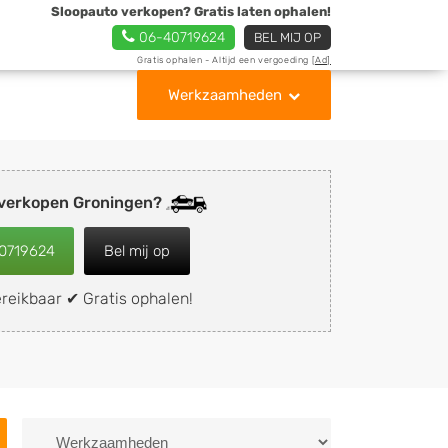
Sloopauto verkopen? Gratis laten ophalen!
06-40719624
BEL MIJ OP
Gratis ophalen - Altijd een vergoeding
[Ad]
Werkzaamheden
 verkopen Groningen?
0719624
Bel mij op
reikbaar ✔ Gratis ophalen!