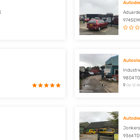
Autodem
uki, Tesla, Toyota,
3
Aduarde
9745EM
Autoslo
Industr
9804T
Op 12,4
Autodem
Jonker
9364TD