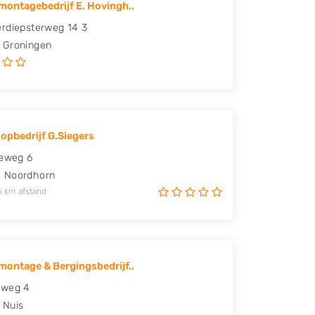
ontagebedrijf E. Hovingh..
rdiepsterweg 14 3
Groningen
opbedrijf G.Siegers
ieweg 6
G
Noordhorn
6 km afstand
ontage & Bergingsbedrijf..
sweg 4
Nuis