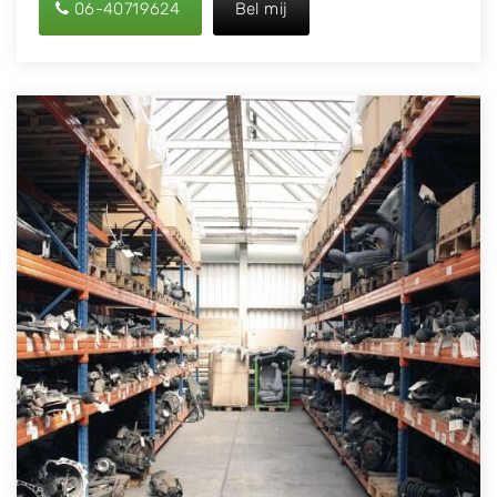
06-40719624
Bel mij