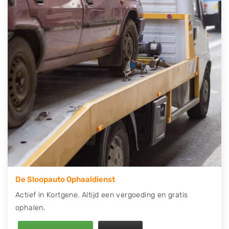
contact op of maak een terugbelafspraak. Wilt u
direct een tweedehands auto onderdelen offerte
aanvragen? Dat kan via de Onderdelenlijn! Vul uw
kenteken in en druk op verzenden.
Wij kunnen u helpen met de inkoop van auto's van
eigenlijk alle merken, zoals Alfa Romeo, Audi, BMW,
Chevrolet, Citroën, Dacia, Fiat, Ford, Honda, Hyundai,
Kia, Mazda, Mercedes Benz, Mitsubishi, Nissan, Opel,
Peugeot, Porsche, Renault, Seat, Skoda, Suzuki, Tesla,
Toyota, Volkswagen en Volvo.
De Sloopauto Ophaaldienst
Actief in Kortgene. Altijd een vergoeding en gratis
ophalen.