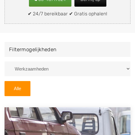
snel en eenvoudig verkopen aan een
demontagebedrijf in de buurt, deze zelf wegbrengen
✔ 24/7 bereikbaar ✔ Gratis ophalen!
naar de sloop of deze liever laten ophalen op een
locatie naar keuze? Kies dan voor een
autodemontagebedrijf of autosloperij in de omgeving
van Kortgene en ontvang een vergoeding voor uw
Filtermogelijkheden
oude of kapotte auto.
Zoekt u liever naar een sloperij in een andere plaats of
regio? U vindt hier alle bedrijven in
Zeeland
. U kunt
ook
zoeken
naar een sloop met behulp van uw
Alle
postcode.
U kunt er ook voor kiezen om direct uw sloopauto te
verkopen en op te laten halen door de Sloopauto
Ophaaldienst van Autosloperijen.nl. Wij kunnen uw
auto gratis ophalen in Kortgene
. Neem telefonisch