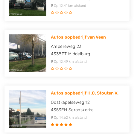
Op 12,41 km afstand
Autosloopbedrijf van Veen
Ampèreweg 23
4338PT
Middelburg
Op 12,49 km afstand
Autosloopbedrijf H.C. Stouten V..
Oostkapelseweg 12
4353EH
Serooskerke
Op 14,62 km afstand