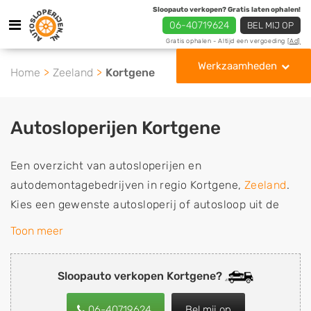
Sloopauto verkopen? Gratis laten ophalen!
06-40719624
BEL MIJ OP
Gratis ophalen - Altijd een vergoeding
[Ad]
Werkzaamheden
Home
Zeeland
Kortgene
Autosloperijen Kortgene
Een overzicht van autosloperijen en
autodemontagebedrijven in regio Kortgene,
Zeeland
.
Kies een gewenste autosloperij of autosloop uit de
lijst die gespecialiseerd is in de verkoop van
Toon meer
gebruikte, tweedehands en sloopauto onderdelen of in
de inkoop van sloopauto's, schadeauto's en
Sloopauto verkopen Kortgene?
tweedehands auto's (ook zonder apk keuring). Wilt u
uw auto, camper, vrachtwagen, motor of brommobiel
06-40719624
Bel mij op