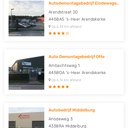
Autodemontagebedrijf Eindewege..
Arendstraat 20
4458AS
's-Heer Arendskerke
Op 6,34 km afstand
Auto Demontagebedrijf Otte
Ambachtsweg 1
4458DA
's-Heer Arendskerke
Op 6,76 km afstand
Autobedrijf Middelburg
Anodeweg 3
4338RA
Middelburg