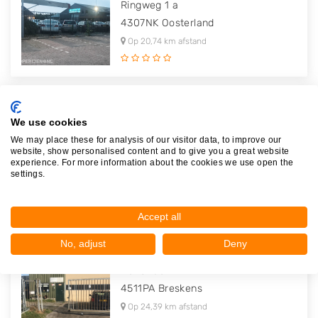
Ringweg 1 a
4307NK
Oosterland
Op 20,74 km afstand
Autobedrijf Fa. Hoogerwerf
We use cookies
Molenweg 2
We may place these for analysis of our visitor data, to improve our
website, show personalised content and to give you a great website
4311AE
Bruinisse
experience. For more information about the cookies we use open the
settings.
Op 22,91 km afstand
Accept all
No, adjust
Deny
Autodemontagebedrijf van Ommen
Deltahoek 4
4511PA
Breskens
Op 24,39 km afstand