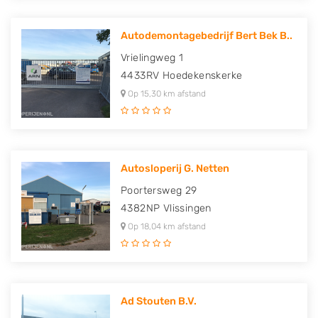
Autodemontagebedrijf Bert Bek B..
Vrielingweg 1
4433RV
Hoedekenskerke
Op 15,30 km afstand
Autosloperij G. Netten
Poortersweg 29
4382NP
Vlissingen
Op 18,04 km afstand
Ad Stouten B.V.