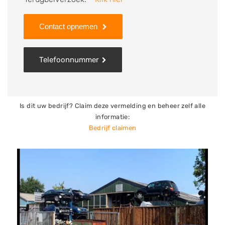
worden geplaatst. Het bedrijf koopt metalen als lood,
zink en aluminium in en eventueel ook auto
Contact opnemen
onderdelen zoals accu’s en elektromotoren. Ben je op
zoek naar auto onderdelen? Deze autosloop heeft
Telefoonnummer
onderdelen van alle merken op voorraad. Mocht je dus
op zoek zijn naar banden, koplampen, radiateurs,
startmotoren of dynamo’s, dan ben je hier aan het
juiste adres.
Is dit uw bedrijf? Claim deze vermelding en beheer zelf alle
informatie:
Bedrijf claimen