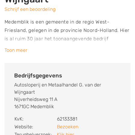
Schrijf een beoordeling
Medemblik is een gemeente in de regio West-
Friesland, gelegen in de provincie Noord-Holland. Hier
is al ruim 30 jaar het toonaangevende bedrijf
Autosloperij en Metaalhandel G. van der Wijngaart op
Toon meer
het industrieterrein gevestigd. Dit bedrijf is
gespecialiseerd in de inkoop van sloop-, loop-, en
schadeauto’s. Het bedrijf is een door de RDW erkend
Bedrijfsgegevens
bedrijf, waardoor je direct een vrijwaring voor je auto
Autosloperij en Metaalhandel G. van der
ontvangt als je hem aan deze sloperij verkoopt. Indien
Wijngaart
gewenst bieden ze ook een ophaalservice, waarmee
Nijverheidsweg 11 A
de auto binnen een straal van 50 kilometer kan
1671GC Medemblik
worden opgehaald. Ze halen overigens niet alleen je
KvK:
62133381
oude auto op, maar ook grote hoeveelheden oud ijzer
Website:
Bezoeken
of metalen. Eventueel kan er op locatie een container
Terugbelverzoek:
Klik hier