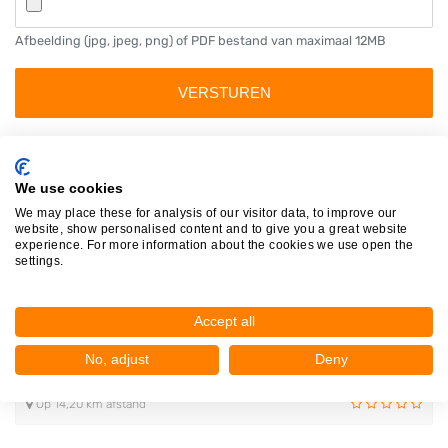
Afbeelding (jpg, jpeg, png) of PDF bestand van maximaal 12MB
Autosloperijen in de buurt
We use cookies
Autosloperij Tony
We may place these for analysis of our visitor data, to improve our
Bobeldijkerweg 26
website, show personalised content and to give you a great website
experience. For more information about the cookies we use open the
1625NZ Hoorn
settings.
Op 12,37 km afstand
Accept all
Metaalhandel Blokdijk B.V.
No, adjust
Deny
Kernweg 28
1627LH Hoorn
Op 14,20 km afstand