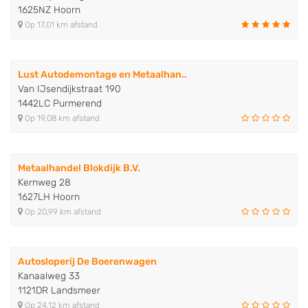
1625NZ Hoorn
Op 17,01 km afstand
Lust Autodemontage en Metaalhan..
Van IJsendijkstraat 190
1442LC Purmerend
Op 19,08 km afstand
Metaalhandel Blokdijk B.V.
Kernweg 28
1627LH Hoorn
Op 20,99 km afstand
Autosloperij De Boerenwagen
Kanaalweg 33
1121DR Landsmeer
Op 24,12 km afstand