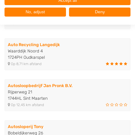
Accept all
Autorecycling De Nollen B.V.
de Overtoom 9
No, adjust
Deny
1703RE Heerhugowaard
Op 0,22 km afstand
Auto Recycling Langedijk
Waarddijk Noord 4
1724PH Oudkarspel
Op 8,71 km afstand
Autosloopbedrijf Jan Pronk B.V.
Rijperweg 21
1744HL Sint Maarten
Op 12,45 km afstand
Autosloperij Tony
Bobeldijkerweg 26