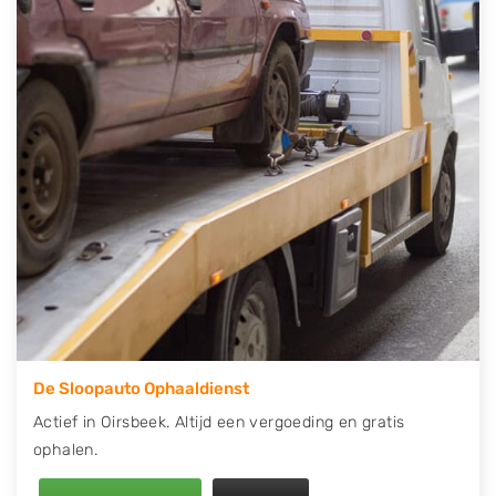
contact op of maak een terugbelafspraak. Wilt u
direct een tweedehands auto onderdelen offerte
aanvragen? Dat kan via de Onderdelenlijn! Vul uw
kenteken in en druk op verzenden.
Wij kunnen u helpen met de inkoop van auto's van
eigenlijk alle merken, zoals Alfa Romeo, Audi, BMW,
Chevrolet, Citroën, Dacia, Fiat, Ford, Honda, Hyundai,
Kia, Mazda, Mercedes Benz, Mitsubishi, Nissan, Opel,
Peugeot, Porsche, Renault, Seat, Skoda, Suzuki, Tesla,
Toyota, Volkswagen en Volvo.
De Sloopauto Ophaaldienst
Actief in Oirsbeek. Altijd een vergoeding en gratis
ophalen.