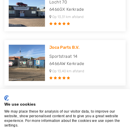
Locht 70
6466GX
Kerkrade
Op 13,31 km afstand
Joca Parts B.V.
Sportstraat 14
6466AW
Kerkrade
Op 13,40 km afstand
autosloperij Ties Remmers maast..
We use cookies
Hubert van Doornelaan 21
We may place these for analysis of our visitor data, to improve our
website, show personalised content and to give you a great website
6229VJ
Maastricht
experience. For more information about the cookies we use open the
settings.
Op 19,74 km afstand