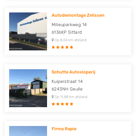
Autodemontage Zelissen
Milieuparkweg 14
6136KP
Sittard
Op 8,04 km afstand
Schutte Autosloperij
Kuiperstraat 14
6243NH
Geulle
Op 11,88 km afstand
Firma Rapie