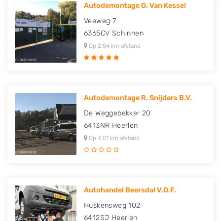
Autodemontage G. Van Kessel
Veeweg 7
6365CV
Schinnen
Op 2,54 km afstand
Autodemontage R. Snijders B.V.
De Weggebekker 20
6413NR
Heerlen
Op 4,01 km afstand
Autohandel Beersdal V.O.F.
Huskensweg 102
6412SJ
Heerlen