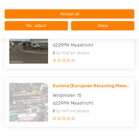
Accept all
No, adjust
Deny
Metaalhandel Franssen B.V.
Windmolen 7
6229PN
Maastricht
Op 19,87 km afstand
Eurema (European Recycling Maas..
Windmolen 15
6229PN
Maastricht
Op 19,97 km afstand