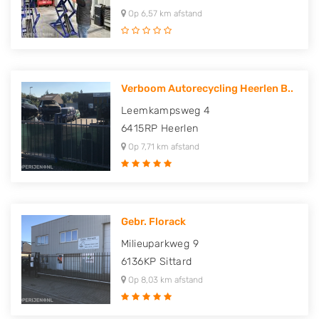
Op 6,57 km afstand
Verboom Autorecycling Heerlen B..
Leemkampsweg 4
6415RP
Heerlen
Op 7,71 km afstand
Gebr. Florack
Milieuparkweg 9
6136KP
Sittard
Op 8,03 km afstand