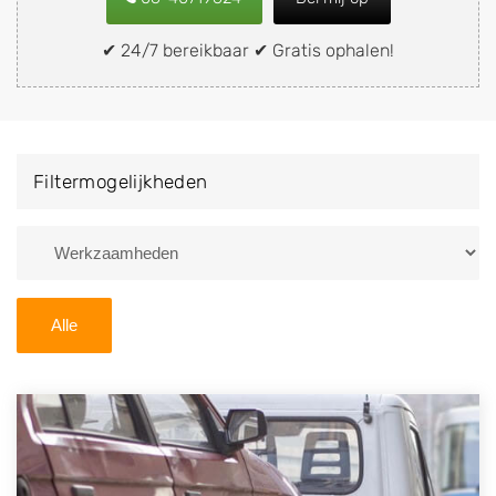
snel en eenvoudig verkopen aan een
demontagebedrijf in de buurt, deze zelf wegbrengen
✔ 24/7 bereikbaar ✔ Gratis ophalen!
naar de sloop of deze liever laten ophalen op een
locatie naar keuze? Kies dan voor een
autodemontagebedrijf of autosloperij in de omgeving
van Oirsbeek en ontvang een vergoeding voor uw
Filtermogelijkheden
oude of kapotte auto.
Zoekt u liever naar een sloperij in een andere plaats of
regio? U vindt hier alle bedrijven in
Limburg
. U kunt
ook
zoeken
naar een sloop met behulp van uw
Alle
postcode.
U kunt er ook voor kiezen om direct uw sloopauto te
verkopen en op te laten halen door de Sloopauto
Ophaaldienst van Autosloperijen.nl. Wij kunnen uw
auto gratis ophalen in Oirsbeek
. Neem telefonisch