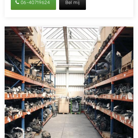
06-40719624
Bel mij