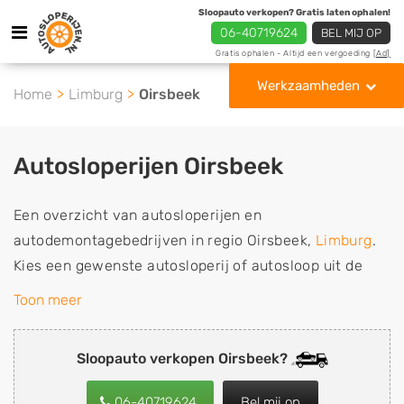
Sloopauto verkopen? Gratis laten ophalen!
06-40719624
BEL MIJ OP
Gratis ophalen - Altijd een vergoeding
[Ad]
Werkzaamheden
Home
Limburg
Oirsbeek
Autosloperijen Oirsbeek
Een overzicht van autosloperijen en
autodemontagebedrijven in regio Oirsbeek,
Limburg
.
Kies een gewenste autosloperij of autosloop uit de
lijst die gespecialiseerd is in de verkoop van
Toon meer
gebruikte, tweedehands en sloopauto onderdelen of in
de inkoop van sloopauto's, schadeauto's en
Sloopauto verkopen Oirsbeek?
tweedehands auto's (ook zonder apk keuring). Wilt u
uw auto, camper, vrachtwagen, motor of brommobiel
06-40719624
Bel mij op